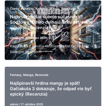
,
,
,
Články a analýzy
Komiksy
Manga
Recenzie
Najbrutálnejšie súboje súčasnosti?
Sódžó vs. Čihiro dvíhajú latku extrémne
vysoko! (Recenzia)
admin
/
16. decembra 2025
Kagurabači 2 prináša neľútostný stret Čihira so
šialeným Sódžóom.
,
,
Fantasy
Manga
Recenzie
Najšpinavší hrdina mangy je späť!
Gačiakuta 3 dokazuje, že odpad vie byť
epický (Recenzia)
admin
/
17. októbra 2025