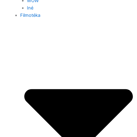
WOW
Iné
Filmotéka