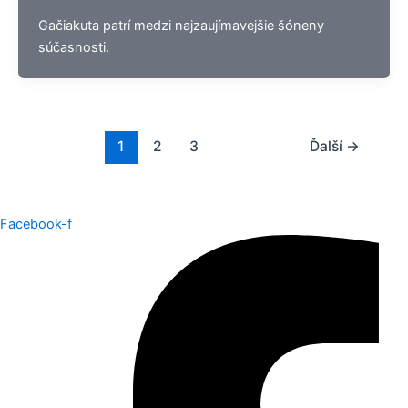
Gačiakuta patrí medzi najzaujímavejšie šóneny
súčasnosti.
1
2
3
Ďalší
→
Facebook-f