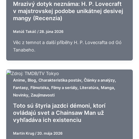
Mrazivý dotyk neznáma: H. P. Lovecraft
v majstrovskej podobe unikátnej desivej
mangy (Recenzia)
Matúš Takáč
/
28. júna 2026
Věc z temnot a další příběhy H. P. Lovecrafta od Gó
Tanabeho.
,
,
,
,
Anime
Blog
Charakteristika postáv
Články a analýzy
,
,
,
,
,
Fantasy
Filmotéka
Filmy a seriály
Literatúra
Manga
,
Novinky
Zaujímavosti
Toto sú štyria jazdci démoni, ktorí
ovládajú svet a Chainsaw Man už
vyhľadáva ich existenciu
Martin Krug
/
20. mája 2026