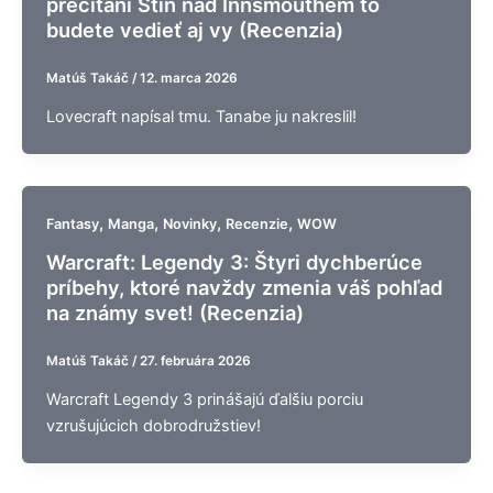
prečítaní Stín nad Innsmouthem to
budete vedieť aj vy (Recenzia)
Matúš Takáč
/
12. marca 2026
Lovecraft napísal tmu. Tanabe ju nakreslil!
,
,
,
,
Fantasy
Manga
Novinky
Recenzie
WOW
Warcraft: Legendy 3: Štyri dychberúce
príbehy, ktoré navždy zmenia váš pohľad
na známy svet! (Recenzia)
Matúš Takáč
/
27. februára 2026
Warcraft Legendy 3 prinášajú ďalšiu porciu
vzrušujúcich dobrodružstiev!