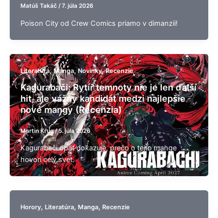
Matúš Takáč
/
7. júla 2026
Poison City od Crew Comics priamo v dimanzii!
,
,
,
Literatúra
Manga
Novinky
Recenzie
Kagurabači: Rytíř temnoty nie je len ďalší
hit, ale vážny kandidát medzi najlepšie
nové mangy (Recenzia)
Martin Krug
/
5. júla 2026
Kagurabači opäť dokazuje, prečo o tejto mange
hovorí celý svet.
,
,
,
Horory
Literatúra
Manga
Recenzie