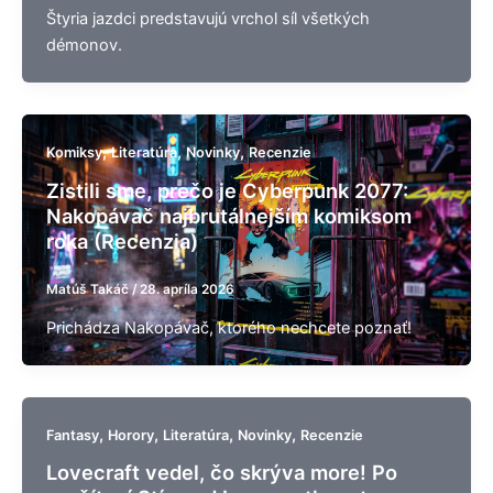
Štyria jazdci predstavujú vrchol síl všetkých
démonov.
,
,
,
Komiksy
Literatúra
Novinky
Recenzie
Zistili sme, prečo je Cyberpunk 2077:
Nakopávač najbrutálnejším komiksom
roka (Recenzia)
Matúš Takáč
/
28. apríla 2026
Prichádza Nakopávač, ktorého nechcete poznať!
,
,
,
,
Fantasy
Horory
Literatúra
Novinky
Recenzie
Lovecraft vedel, čo skrýva more! Po