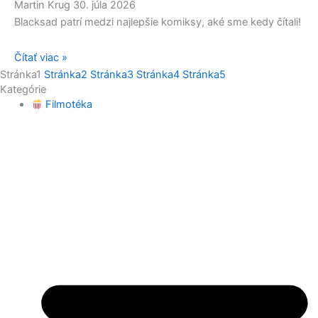
Martin Krug
30. júla 2026
Blacksad patrí medzi najlepšie komiksy, aké sme kedy čítali!
Čítať viac »
Stránka
1
Stránka
2
Stránka
3
Stránka
4
Stránka
5
Kategórie
Filmotéka