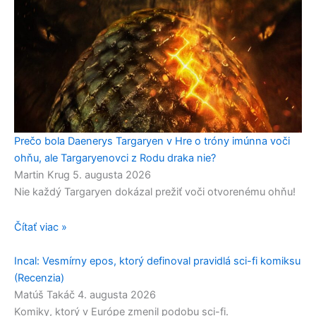
Prečo bola Daenerys Targaryen v Hre o tróny imúnna voči
ohňu, ale Targaryenovci z Rodu draka nie?
Martin Krug
5. augusta 2026
Nie každý Targaryen dokázal prežiť voči otvorenému ohňu!
Čítať viac »
Incal: Vesmírny epos, ktorý definoval pravidlá sci-fi komiksu
(Recenzia)
Matúš Takáč
4. augusta 2026
Komiky, ktorý v Európe zmenil podobu sci-fi.