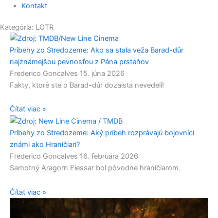
Kontakt
Kategória: LOTR
Príbehy zo Stredozeme: Ako sa stala veža Barad-dûr
najznámejšou pevnosťou z Pána prsteňov
Frederico Goncalves
15. júna 2026
Fakty, ktoré ste o Barad-dûr dozaista nevedeli!
Čítať viac »
Príbehy zo Stredozeme: Aký príbeh rozprávajú bojovníci
známi ako Hraničiari?
Frederico Goncalves
16. februára 2026
Samotný Aragorn Elessar bol pôvodne hraničiarom.
Čítať viac »