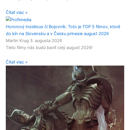
Čítať viac »
Hororový Insidious či Bojovník: Toto je TOP 5 filmov, ktoré
do kín na Slovensku a v Česku prinesie august 2026
Martin Krug
3. augusta 2026
Tieto filmy nás budú baviť celý august 2026!
Čítať viac »