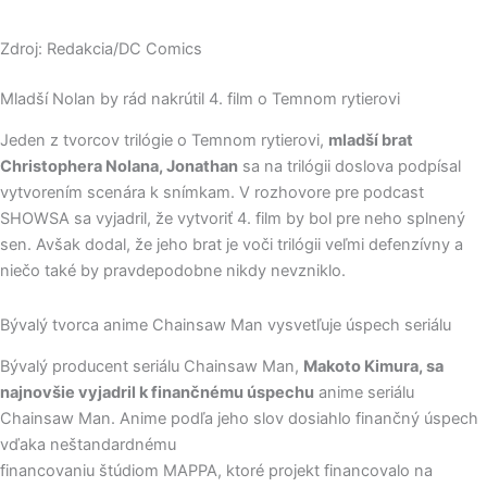
Zdroj: Redakcia/DC Comics
Mladší Nolan by rád nakrútil 4. film o Temnom rytierovi
Jeden z tvorcov trilógie o Temnom rytierovi,
mladší brat
Christophera Nolana, Jonathan
sa na trilógii doslova podpísal
vytvorením scenára k snímkam. V rozhovore pre podcast
SHOWSA sa vyjadril, že vytvoriť 4. film by bol pre neho splnený
sen. Avšak dodal, že jeho brat je voči trilógii veľmi defenzívny a
niečo také by pravdepodobne nikdy nevzniklo.
Bývalý tvorca anime Chainsaw Man vysvetľuje úspech seriálu
Bývalý producent seriálu Chainsaw Man,
Makoto Kimura, sa
najnovšie vyjadril k finančnému úspechu
anime seriálu
Chainsaw Man. Anime podľa jeho slov dosiahlo finančný úspech
vďaka neštandardnému
financovaniu štúdiom MAPPA, ktoré projekt financovalo na