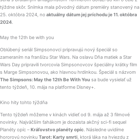
týždne skôr. Snímka mala pôvodný dátum premiéry stanovený na
25. októbra 2024, no
aktuálny dátum jej príchodu je 11. októbra
2024
.
May the 12th be with you
Oblúbený seriál Simpsonovci pripravujú nový špeciál so
zameraním na franšízu Star Wars. Na oslavu Dňa matiek a Star
Wars Day pripravili tvorcovia Simpsonovcov špeciálny krátky film
s Marge Simpsonovou, ako hlavnou hrdinkou. Špeciál s názvom
The Simpsons: May the 12th Be With You
sa bude vysielať už
tento týždeň, 10. mája na platforme Disney+.
Kino hity tohto týždňa
Tento týždeň môžeme v kinách vidieť od 9. mája až 3 filmové
novinky. Najväčším ťahákom je dozaista akčný sci-fi sequel
Planéty opíc –
Kráľovstvo planéty opíc
. Následne uvidíme
hororovú novinku
Tarot: Karty smrti
, ktorá láka na hviezdu z