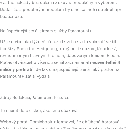
vlastné náklady bez delenia ziskov s produkčným výborom.
Dodal, že s podobným modelom by sme sa mohli stretnúť aj v
budúcnosti.
Najúspešnejší seriál stream služby Paramount+
Už je o viac ako týždeň, čo uzrel svetlo sveta spin-off seriál
franšízy Sonic the Hedgehog, ktorý nesie názov „Knuckles“, s
rovnomenným hlavným hrdinom, dabovaným Idrisom Elbom.
Počas otváracieho víkendu seriál zaznamenal
neuveriteľné 4
milióny prehratí
. Ide tak o najúspešnejší seriál, aký platforma
Paramount+ zatiaľ vydala.
Zdroj: Redakcia/Paramount Pictures
Terrifier 3 dorazí skôr, ako sme očakávali
Webový portál Comicbook informoval, že obľúbená hororová
séria s brutálnym antagonistom Terrifierom dorazí do kín o celé 2