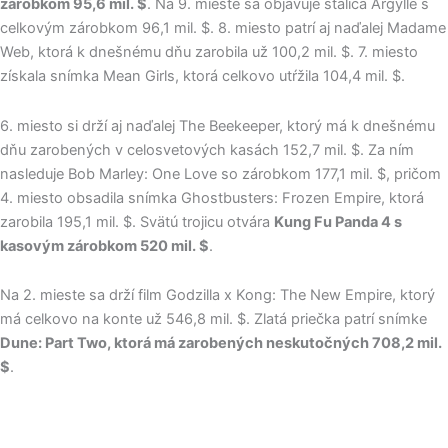
zárobkom 95,6 mil. $
. Na 9. mieste sa objavuje stálica Argylle s
celkovým zárobkom 96,1 mil. $. 8. miesto patrí aj naďalej Madame
Web, ktorá k dnešnému dňu zarobila už 100,2 mil. $. 7. miesto
získala snímka Mean Girls, ktorá celkovo utŕžila 104,4 mil. $.
6. miesto si drží aj naďalej The Beekeeper, ktorý má k dnešnému
dňu zarobených v celosvetových kasách 152,7 mil. $. Za ním
nasleduje Bob Marley: One Love so zárobkom 177,1 mil. $, pričom
4. miesto obsadila snímka Ghostbusters: Frozen Empire, ktorá
zarobila 195,1 mil. $. Svätú trojicu otvára
Kung Fu Panda 4 s
kasovým zárobkom 520 mil. $
.
Na 2. mieste sa drží film Godzilla x Kong: The New Empire, ktorý
má celkovo na konte už 546,8 mil. $. Zlatá priečka patrí snímke
Dune: Part Two, ktorá má zarobených neskutočných 708,2 mil.
$
.