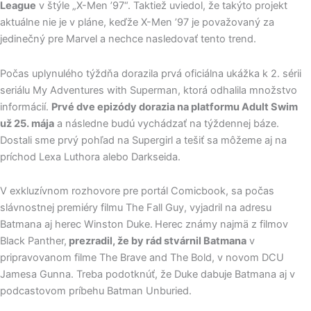
League
v štýle „X-Men ’97“. Taktiež uviedol, že takýto projekt
aktuálne nie je v pláne, keďže X-Men ’97 je považovaný za
jedinečný pre Marvel a nechce nasledovať tento trend.
Počas uplynulého týždňa dorazila prvá oficiálna ukážka k 2. sérii
seriálu My Adventures with Superman, ktorá odhalila množstvo
informácií.
Prvé dve epizódy dorazia na platformu Adult Swim
už 25. mája
a následne budú vychádzať na týždennej báze.
Dostali sme prvý pohľad na Supergirl a tešiť sa môžeme aj na
príchod Lexa Luthora alebo Darkseida.
V exkluzívnom rozhovore pre portál Comicbook, sa počas
slávnostnej premiéry filmu The Fall Guy, vyjadril na adresu
Batmana aj herec Winston Duke.
Herec známy najmä z filmov
Black Panther,
prezradil, že by rád stvárnil Batmana
v
pripravovanom filme The Brave and The Bold, v novom DCU
Jamesa Gunna. Treba podotknúť, že Duke dabuje Batmana aj v
podcastovom príbehu Batman Unburied.