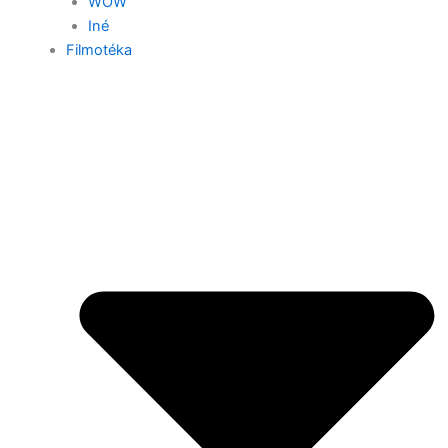
WOW
Iné
Filmotéka