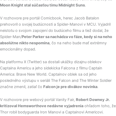
Moon Knight stal súčasťou tímu Midnight Suns
.
V rozhovore pre portál Comicbook, herec Jacob Batalon
prehovoril o svojej budúcnosti a Spider-Manovi v MCU. Vyjadril
neistotu o svojom zapojení do budúceho filmu a tiež dodal, že
Spider-Man/
Peter Parker sa nachádza vo fáze, kedy si na neho
absolútne nikto nespomína
, čo na neho bude mať extrémny
emocionálny dopad.
Na platformu X (Twitter) sa dostali ukážky dizajnu oblekov
Captaina Americu a jeho sidekicka Falcona z filmu Captain
America: Brave New World. Captainov oblek sa od jeho
posledného výstupu v seriáli The Falcon and The Winter Soldier
značne zmenil, zatiaľ čo
Falcon je pre divákov novinka
.
V rozhovore pre webový portál Vanity Fair,
Robert Downey Jr.
kritizoval Hemsworthove nedávne vyjadrenia
ohľadom toho, že
Thor robil bodyguarda Iron Manovi a Captainovi Americovi.