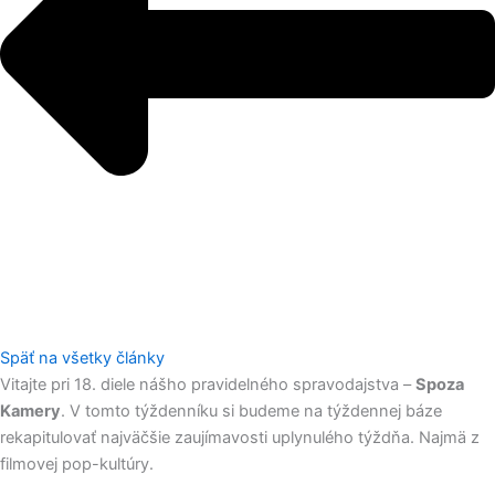
Späť na všetky články
Vitajte pri 18. diele nášho pravidelného spravodajstva –
Spoza
Kamery
. V tomto týždenníku si budeme na týždennej báze
rekapitulovať najväčšie zaujímavosti uplynulého týždňa. Najmä z
filmovej pop-kultúry.