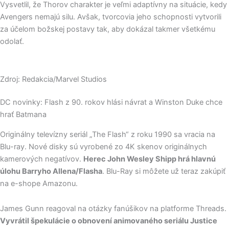
Vysvetlil, že Thorov charakter je veľmi adaptívny na situácie, kedy
Avengers nemajú silu. Avšak, tvorcovia jeho schopnosti vytvorili
za účelom božskej postavy tak, aby dokázal takmer všetkému
odolať.
Zdroj: Redakcia/Marvel Studios
DC novinky: Flash z 90. rokov hlási návrat a Winston Duke chce
hrať Batmana
Originálny televízny seriál „The Flash“ z roku 1990 sa vracia na
Blu-ray. Nové disky sú vyrobené zo 4K skenov originálnych
kamerových negatívov.
Herec John Wesley Shipp hrá hlavnú
úlohu Barryho Allena/Flasha
. Blu-Ray si môžete už teraz zakúpiť
na e-shope Amazonu.
James Gunn reagoval na otázky fanúšikov na platforme Threads.
Vyvrátil špekulácie o obnovení animovaného seriálu Justice