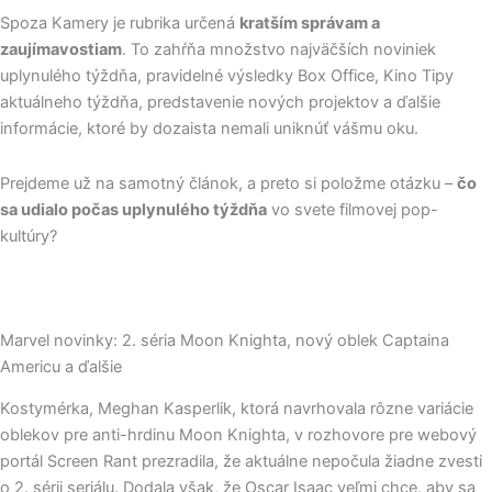
Spoza Kamery je rubrika určená
kratším správam a
zaujímavostiam
. To zahŕňa množstvo najväčších noviniek
uplynulého týždňa, pravidelné výsledky Box Office, Kino Tipy
aktuálneho týždňa, predstavenie nových projektov a ďalšie
informácie, ktoré by dozaista nemali uniknúť vášmu oku.
Prejdeme už na samotný článok, a preto si položme otázku –
čo
sa udialo počas uplynulého týždňa
vo svete filmovej pop-
kultúry?
Marvel novinky: 2. séria Moon Knighta, nový oblek Captaina
Americu a ďalšie
Kostymérka, Meghan Kasperlik, ktorá navrhovala rôzne variácie
oblekov pre anti-hrdinu Moon Knighta, v rozhovore pre webový
portál Screen Rant prezradila, že aktuálne nepočula žiadne zvesti
o 2. sérii seriálu. Dodala však, že Oscar Isaac veľmi chce, aby sa