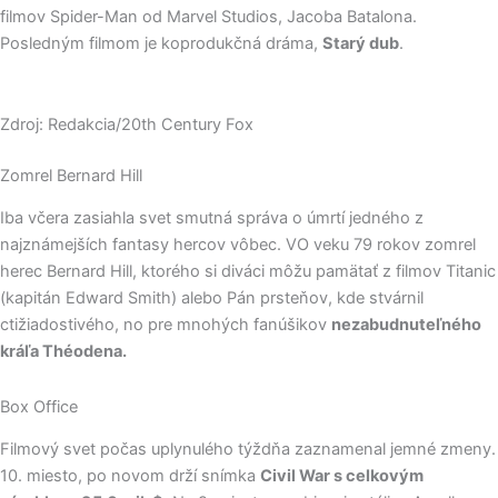
filmov Spider-Man od Marvel Studios, Jacoba Batalona.
Posledným filmom je koprodukčná dráma,
Starý dub
.
Zdroj: Redakcia/20th Century Fox
Zomrel Bernard Hill
Iba včera zasiahla svet smutná správa o úmrtí jedného z
najznámejších fantasy hercov vôbec. VO veku 79 rokov zomrel
herec Bernard Hill, ktorého si diváci môžu pamätať z filmov Titanic
(kapitán Edward Smith) alebo Pán prsteňov, kde stvárnil
ctižiadostivého, no pre mnohých fanúšikov
nezabudnuteľného
kráľa Théodena.
Box Office
Filmový svet počas uplynulého týždňa zaznamenal jemné zmeny.
10. miesto, po novom drží snímka
Civil War s celkovým