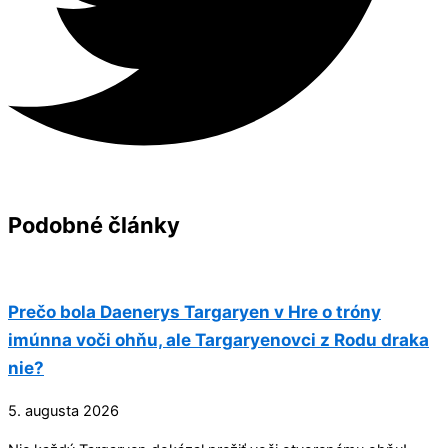
Podobné články
Prečo bola Daenerys Targaryen v Hre o tróny
imúnna voči ohňu, ale Targaryenovci z Rodu draka
nie?
5. augusta 2026