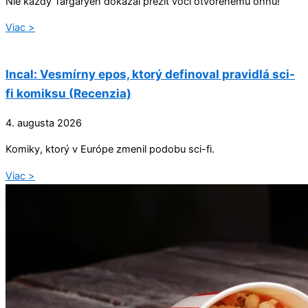
Nie každý Targaryen dokázal prežiť voči otvorenému ohňu!
Viac >
Incal: Vesmírny epos, ktorý definoval pravidlá sci-
fi komiksu (Recenzia)
4. augusta 2026
Komiky, ktorý v Európe zmenil podobu sci-fi.
Viac >