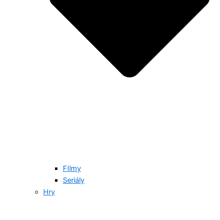
FIlmy
Seriály
Hry