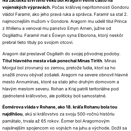
Na začiatku štvrtého veku bol Aragorn veľmi často na
vojenských výpravách.
Počas kráľovej neprítomnosti Gondoru
vládol Faramir, ako jeho pravá ruka a správca. Faramir sa stal 2.
najmocnejším mužom v Gondore. Aragorn mu udelil titul Princa
z Ithilienu a venoval mu panstvo Emyn Arnen, južne od
Osgiliathu. Faramir mal s Éowyn syna Elborona, ktorý neskôr
prebral tieto tituly po svojom otcovi.
Aragorn dal prestavať Osgiliath do svojej pôvodnej podoby.
Titul hlavného mesta však ponechal Minas Tirith
. Minas
Morgul bol zrovnaný so zemou, pretože ľudia, ktorí sa ho
snažili znovu obývať zošaleli. Aragorn na severe obnovil hlavné
mesto Annuminas, ktoré sa stalo jeho druhým domovom a
hlavým mestom severu. Rohan a Kraj patrili teritoriálne pod
zjednotené kráľovstvo, ale politicky boli samostatné.
Éomérova vláda v Rohane, ako 18. kráľa Rohanu bola tou
najdlhšou
, akú si kráľovstvo za svoju 500-ročnú históriu
pamätalo, trvala až 65 rokov. Éomer bol Aragornovým
najsilnejším spojencom vo vojnách na juhu a východe. Dožil sa