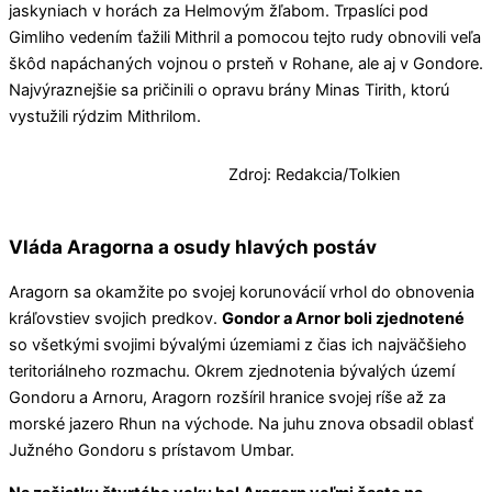
jaskyniach v horách za Helmovým žľabom. Trpaslíci pod
Gimliho vedením ťažili Mithril a pomocou tejto rudy obnovili veľa
škôd napáchaných vojnou o prsteň v Rohane, ale aj v Gondore.
Najvýraznejšie sa pričinili o opravu brány Minas Tirith, ktorú
vystužili rýdzim Mithrilom.
Zdroj: Redakcia/Tolkien
Vláda Aragorna a osudy hlavých postáv
Aragorn sa okamžite po svojej korunovácií vrhol do obnovenia
kráľovstiev svojich predkov.
Gondor a Arnor boli zjednotené
so všetkými svojimi bývalými územiami z čias ich najväčšieho
teritoriálneho rozmachu. Okrem zjednotenia bývalých území
Gondoru a Arnoru, Aragorn rozšíril hranice svojej ríše až za
morské jazero Rhun na východe. Na juhu znova obsadil oblasť
Južného Gondoru s prístavom Umbar.