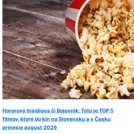
Hororový Insidious či Bojovník: Toto je TOP 5
filmov, ktoré do kín na Slovensku a v Česku
prinesie august 2026