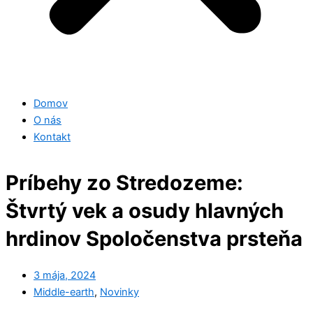
Domov
O nás
Kontakt
Príbehy zo Stredozeme:
Štvrtý vek a osudy hlavných
hrdinov Spoločenstva prsteňa
3 mája, 2024
Middle-earth
,
Novinky