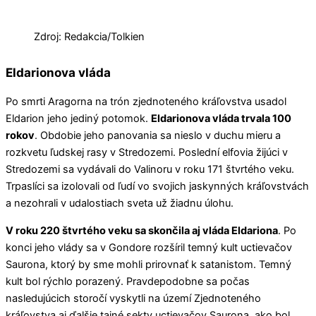
Zdroj: Redakcia/Tolkien
Eldarionova vláda
Po smrti Aragorna na trón zjednoteného kráľovstva usadol
Eldarion jeho jediný potomok.
Eldarionova vláda trvala 100
rokov
. Obdobie jeho panovania sa nieslo v duchu mieru a
rozkvetu ľudskej rasy v Stredozemi. Poslední elfovia žijúci v
Stredozemi sa vydávali do Valinoru v roku 171 štvrtého veku.
Trpaslíci sa izolovali od ľudí vo svojich jaskynných kráľovstvách
a nezohrali v udalostiach sveta už žiadnu úlohu.
V roku 220 štvrtého veku sa skončila aj vláda Eldariona
. Po
konci jeho vlády sa v Gondore rozšíril temný kult uctievačov
Saurona, ktorý by sme mohli prirovnať k satanistom. Temný
kult bol rýchlo porazený. Pravdepodobne sa počas
nasledujúcich storočí vyskytli na území Zjednoteného
kráľovstva aj ďalšie tajné sekty uctievačov Saurona, ako bol