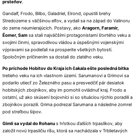
prsteňov
.
Gandalf, Frodo, Bilbo, Galadriel, Elrond, opustili brehy
Stredozeme s väčšinou elfov, a vydali sa na západ do Valinoru
do zeme neumierajúcich. Postavy, ako
Aragorn, Faramir,
Éomer, Sam
sa stali najväčšími protagonistami štvrtého veku a
svojimi činmi, spravodlivou vládou a úspešnými vojenskými
výpravami sa podieľali na prosperite všetkých bytostí.
Spoločným pričinením sa dostali do zlatého veku.
Po príchode Hobitov do Kraja ich čakala ešte posledná bitka
tretieho veku na ich vlastnom území. Sarumanovi a Grimovi sa
podarilo utiecť zo Železného pasu a presvedčiť pár desiatok
hobitských zbojníkov, aby im pomohli ovládnuť kraj. Frodo a
ostatní, už ako skúsení bojovníci si so situáciou rýchlo poradili a
zbojníkov porazili. Grima podrezal Sarumana a následne zomrel
pod streľbou šípov.
Gimli sa vydal do Rohanu
s hŕstkou ďalších trpaslíkov, aby
založil novú trpasličiu ríšu, ktorá sa nachádzala v Trblietavých