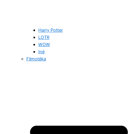
Harry Potter
LOTR
WOW
Iné
Filmotéka