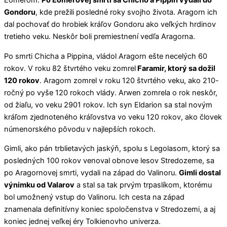
Gondoru
, kde prežili posledné roky svojho života. Aragorn ich
dal pochovať do hrobiek kráľov Gondoru ako veľkých hrdinov
tretieho veku. Neskôr boli premiestnení vedľa Aragorna.
Po smrti Chicha a Pippina, vládol Aragorn ešte necelých 60
rokov. V roku 82 štvrtého veku zomrel
Faramir, ktorý sa dožil
120 rokov
. Aragorn zomrel v roku 120 štvrtého veku, ako 210-
ročný po vyše 120 rokoch vlády. Arwen zomrela o rok neskôr,
od žiaľu, vo veku 2901 rokov. Ich syn Eldarion sa stal novým
kráľom zjednoteného kráľovstva vo veku 120 rokov, ako človek
númenorského pôvodu v najlepších rokoch.
Gimli, ako pán trblietavých jaskýň, spolu s Legolasom, ktorý sa
posledných 100 rokov venoval obnove lesov Stredozeme, sa
po Aragornovej smrti, vydali na západ do Valinoru.
Gimli dostal
výnimku od Valarov
a stal sa tak prvým trpaslíkom, ktorému
bol umožnený vstup do Valinoru. Ich cesta na západ
znamenala definitívny koniec spoločenstva v Stredozemi, a aj
koniec jednej veľkej éry Tolkienovho univerza.