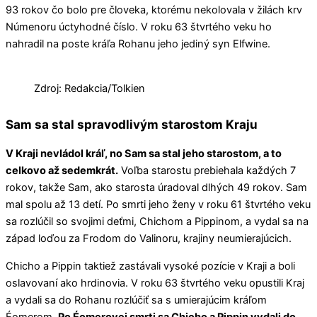
93 rokov čo bolo pre človeka, ktorému nekolovala v žilách krv
Númenoru úctyhodné číslo. V roku 63 štvrtého veku ho
nahradil na poste kráľa Rohanu jeho jediný syn Elfwine.
Zdroj: Redakcia/Tolkien
Sam sa stal spravodlivým starostom Kraju
V Kraji nevládol kráľ, no Sam sa stal jeho starostom, a to
celkovo až sedemkrát.
Voľba starostu prebiehala každých 7
rokov, takže Sam, ako starosta úradoval dlhých 49 rokov. Sam
mal spolu až 13 detí. Po smrti jeho ženy v roku 61 štvrtého veku
sa rozlúčil so svojimi deťmi, Chichom a Pippinom, a vydal sa na
západ loďou za Frodom do Valinoru, krajiny neumierajúcich.
Chicho a Pippin taktiež zastávali vysoké pozície v Kraji a boli
oslavovaní ako hrdinovia. V roku 63 štvrtého veku opustili Kraj
a vydali sa do Rohanu rozlúčiť sa s umierajúcim kráľom
Éomerom.
Po Éomerovej smrti sa Chicho a Pippin vydali do