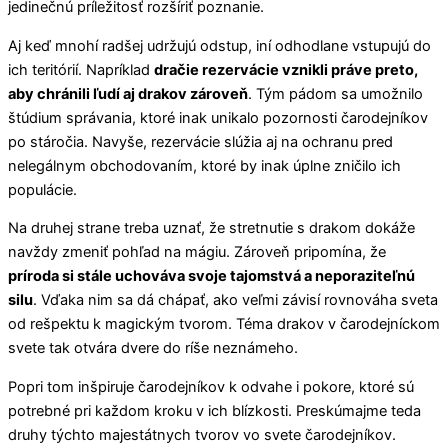
jedinečnú príležitosť rozšíriť poznanie.
Aj keď mnohí radšej udržujú odstup, iní odhodlane vstupujú do
ich teritórií. Napríklad
dračie rezervácie vznikli práve preto,
aby chránili ľudí aj drakov zároveň
. Tým pádom sa umožnilo
štúdium správania, ktoré inak unikalo pozornosti čarodejníkov
po stáročia. Navyše, rezervácie slúžia aj na ochranu pred
nelegálnym obchodovaním, ktoré by inak úplne zničilo ich
populácie.
Na druhej strane treba uznať, že stretnutie s drakom dokáže
navždy zmeniť pohľad na mágiu. Zároveň pripomína, že
príroda si stále uchováva svoje tajomstvá a neporaziteľnú
silu
. Vďaka nim sa dá chápať, ako veľmi závisí rovnováha sveta
od rešpektu k magickým tvorom. Téma drakov v čarodejníckom
svete tak otvára dvere do ríše neznámeho.
Popri tom inšpiruje čarodejníkov k odvahe i pokore, ktoré sú
potrebné pri každom kroku v ich blízkosti. Preskúmajme teda
druhy týchto majestátnych tvorov vo svete čarodejníkov.