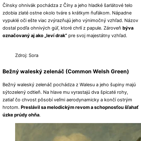
Čínsky ohnivák pochádza z Číny a jeho hladké šarlátové telo
zdobia zlaté ostne okolo tváre s krátkym ňufákom. Nápadne
vypuklé oči ešte viac zvýrazňujú jeho výnimočný vzhľad. Názov
dostal podľa ohnivých gúľ, ktoré chrlí z papule. Zároveň
býva
označovaný aj ako „leví drak“
pre svoj majestátny vzhľad.
Zdroj: Sora
Bežný waleský zelenáč (Common Welsh Green)
Bežný waleský zelenáč pochádza z Walesu a jeho šupiny majú
sýtozelený odtieň. Na hlave mu vyrastajú dva špicaté rohy,
zatiaľ čo chvost pôsobí veľmi aerodynamicky a končí ostrým
hrotom.
Preslávil sa melodickým revom a schopnosťou šľahať
úzke prúdy ohňa
.