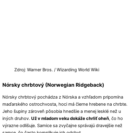
Zdroj: Warner Bros. / Wizarding World Wiki
Nórsky chrbtový (Norwegian Ridgeback)
Nórsky chrbtový pochádza z Nórska a vzhľadom pripomína
maďarského ostrochvosta, hoci má čierne hrebene na chrbte.
Jeho šupiny zároveň pôsobia hnedšie a menej lesklé než u
iných druhov.
Už v mladom veku dokáže chrliť oheň
, čo ho
výrazne odlišuje. Samice sa zvyčajne správajú dravejšie než
samce, čo často komplikuje ich odchyt.