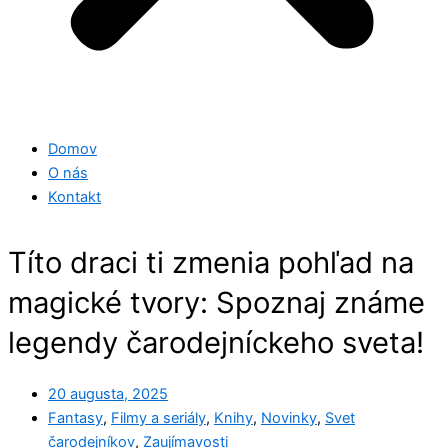
Domov
O nás
Kontakt
Títo draci ti zmenia pohľad na
magické tvory: Spoznaj známe
legendy čarodejníckeho sveta!
20 augusta, 2025
Fantasy
,
Filmy a seriály
,
Knihy
,
Novinky
,
Svet
čarodejníkov
,
Zaujímavosti