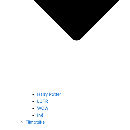
Harry Potter
LOTR
WOW
Iné
Filmotéka