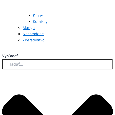
Knihy
Komiksy
Manga
Nezaradené
Zberateľstvo
Vyhľadať