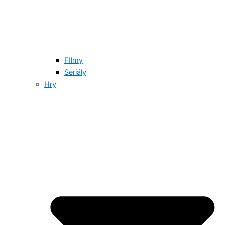
FIlmy
Seriály
Hry