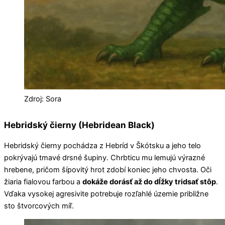
Zdroj: Sora
Hebridský čierny (Hebridean Black)
Hebridský čierny pochádza z Hebríd v Škótsku a jeho telo
pokrývajú tmavé drsné šupiny. Chrbticu mu lemujú výrazné
hrebene, pričom šípovitý hrot zdobí koniec jeho chvosta. Oči
žiaria fialovou farbou a
dokáže dorásť až do dĺžky tridsať stôp
.
Vďaka vysokej agresivite potrebuje rozľahlé územie približne
sto štvorcových míľ.