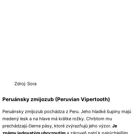
Zdroj: Sora
Peruánsky zmijozub (Peruvian Vipertooth)
Peruánsky zmijozub pochádza z Peru. Jeho hladké šupiny majú
medený lesk a na hlave má krátke rožky. Chrbtom mu
prechádzajú čierne pásy, ktoré zvýrazňujú jeho výzor.
Je
známy jedovatým uhryznutím
a zároveň patrí k najrýchlejším