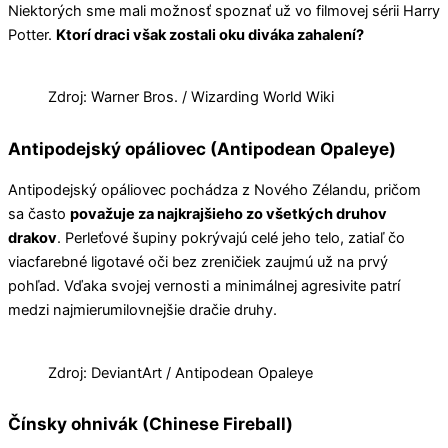
Niektorých sme mali možnosť spoznať už vo filmovej sérii Harry
Potter.
Ktorí draci však zostali oku diváka zahalení?
Zdroj: Warner Bros. / Wizarding World Wiki
Antipodejský opáliovec (Antipodean Opaleye)
Antipodejský opáliovec pochádza z Nového Zélandu, pričom
sa často
považuje za najkrajšieho zo všetkých druhov
drakov
. Perleťové šupiny pokrývajú celé jeho telo, zatiaľ čo
viacfarebné ligotavé oči bez zreničiek zaujmú už na prvý
pohľad. Vďaka svojej vernosti a minimálnej agresivite patrí
medzi najmierumilovnejšie dračie druhy.
Zdroj: DeviantArt / Antipodean Opaleye
Čínsky ohnivák (Chinese Fireball)