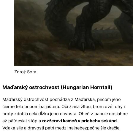
Zdroj: Sora
Maďarský ostrochvost (Hungarian Horntail)
Maďarský ostrochvost pochádza z Maďarska, pričom jeho
čierne telo pripomína jaštera. Oči žiaria žltou, bronzové rohy i
hroty zdobia celú dĺžku jeho chvosta. Oheň z papule dosiahne
až päťdesiat stôp a
rozžeraví kameň v priebehu sekúnd
.
Vďaka sile a dravosti patrí medzi najnebezpečnejšie dračie