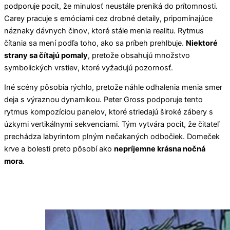
podporuje pocit, že minulosť neustále preniká do prítomnosti.
Carey pracuje s emóciami cez drobné detaily, pripomínajúce
náznaky dávnych činov, ktoré stále menia realitu. Rytmus
čítania sa mení podľa toho, ako sa príbeh prehlbuje.
Niektoré
strany sa čítajú pomaly
, pretože obsahujú množstvo
symbolických vrstiev, ktoré vyžadujú pozornosť.
Iné scény pôsobia rýchlo, pretože náhle odhalenia menia smer
deja s výraznou dynamikou. Peter Gross podporuje tento
rytmus kompozíciou panelov, ktoré striedajú široké zábery s
úzkymi vertikálnymi sekvenciami. Tým vytvára pocit, že čitateľ
prechádza labyrintom plným nečakaných odbočiek. Domeček
krve a bolesti preto pôsobí ako
nepríjemne krásna nočná
mora
.