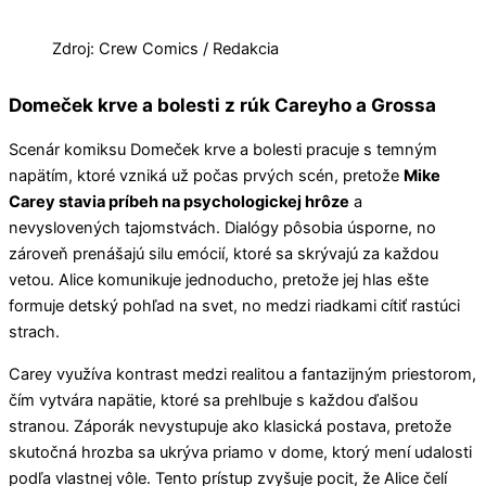
Zdroj: Crew Comics / Redakcia
Domeček krve a bolesti z rúk Careyho a Grossa
Scenár komiksu Domeček krve a bolesti pracuje s temným
napätím, ktoré vzniká už počas prvých scén, pretože
Mike
Carey stavia príbeh na psychologickej hrôze
a
nevyslovených tajomstvách. Dialógy pôsobia úsporne, no
zároveň prenášajú silu emócií, ktoré sa skrývajú za každou
vetou. Alice komunikuje jednoducho, pretože jej hlas ešte
formuje detský pohľad na svet, no medzi riadkami cítiť rastúci
strach.
Carey využíva kontrast medzi realitou a fantazijným priestorom,
čím vytvára napätie, ktoré sa prehlbuje s každou ďalšou
stranou. Záporák nevystupuje ako klasická postava, pretože
skutočná hrozba sa ukrýva priamo v dome, ktorý mení udalosti
podľa vlastnej vôle. Tento prístup zvyšuje pocit, že Alice čelí