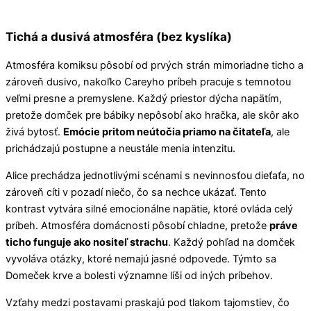
Tichá a dusivá atmosféra (bez kyslíka)
Atmosféra komiksu pôsobí od prvých strán mimoriadne ticho a
zároveň dusivo, nakoľko Careyho príbeh pracuje s temnotou
veľmi presne a premyslene. Každý priestor dýcha napätím,
pretože domček pre bábiky nepôsobí ako hračka, ale skôr ako
živá bytosť.
Emócie pritom neútočia priamo na čitateľa
, ale
prichádzajú postupne a neustále menia intenzitu.
Alice prechádza jednotlivými scénami s nevinnosťou dieťaťa, no
zároveň cíti v pozadí niečo, čo sa nechce ukázať. Tento
kontrast vytvára silné emocionálne napätie, ktoré ovláda celý
príbeh. Atmosféra domácnosti pôsobí chladne, pretože
práve
ticho funguje ako nositeľ strachu
. Každý pohľad na domček
vyvoláva otázky, ktoré nemajú jasné odpovede. Týmto sa
Domeček krve a bolesti významne líši od iných príbehov.
Vzťahy medzi postavami praskajú pod tlakom tajomstiev, čo