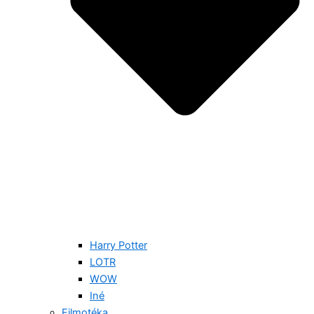
Harry Potter
LOTR
WOW
Iné
Filmotéka