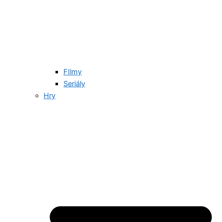
FIlmy
Seriály
Hry