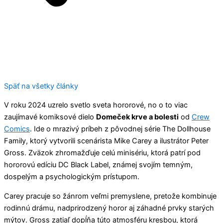
Späť na všetky články
V roku 2024 uzrelo svetlo sveta hororové, no o to viac
zaujímavé komiksové dielo
Domeček krve a bolesti
od
Crew
Co
m
ics
. Ide o mrazivý príbeh z pôvodnej série The Dollhouse
Family, ktorý vytvorili scenárista Mike Carey a ilustrátor Peter
Gross. Zväzok zhromažďuje celú minisériu, ktorá patrí pod
hororovú edíciu DC Black Label, známej svojím temným,
dospelým a psychologickým prístupom.
Carey pracuje so žánrom veľmi premyslene, pretože kombinuje
rodinnú drámu, nadprirodzený horor aj záhadné prvky starých
mýtov. Gross zatiaľ dopĺňa túto atmosféru kresbou, ktorá