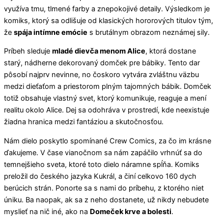
využíva tmu, tlmené farby a znepokojivé detaily. Výsledkom je
komiks, ktorý sa odlišuje od klasických hororových titulov tým,
že
spája intímne emócie
s brutálnym obrazom neznámej sily.
Príbeh sleduje
mladé dievča menom Alice
, ktorá dostane
starý, nádherne dekorovaný domček pre bábiky. Tento dar
pôsobí najprv nevinne, no čoskoro vytvára zvláštnu väzbu
medzi dieťaťom a priestorom plným tajomných bábik. Domček
totiž obsahuje vlastný svet, ktorý komunikuje, reaguje a mení
realitu okolo Alice. Dej sa odohráva v prostredí, kde neexistuje
žiadna hranica medzi fantáziou a skutočnosťou.
Nám dielo poskytlo spomínané Crew Comics, za čo im krásne
ďakujeme. V čase vianočnom sa nám zapáčilo vrhnúť sa do
temnejšieho sveta, ktoré toto dielo náramne spĺňa. Komiks
preložil do českého jazyka Kukrál, a činí celkovo 160 dych
berúcich strán. Ponorte sa s nami do príbehu, z ktorého niet
úniku. Ba naopak, ak sa z neho dostanete, už nikdy nebudete
myslieť na nič iné, ako na
Domeček krve a bolesti
.