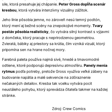
sile, ktorá presahuje jej chápanie.
Peter Gross dopĺňa scenár
kresbou
, ktorá vytvára intenzívny vizuálny zážitok.
Jeho línie pôsobia jemne, no zároveň nesú temný podtón,
ktorý mení aj bežné scény na znepokojivé momenty.
Tvary
postáv pôsobia realisticky
, čo vytvára silný kontrast s výjavmi
z domčeka, ktorý pracuje s neprirodzenou geometriou.
Zvieratá, bábiky aj priestory sa krútia, čím vzniká vizuál, ktorý
pripomína sen na hrane nočnej mory.
Farebná paleta používa najmä sivé, hnedé a tmavomodré
odtiene, ktoré podporujú depresívnu atmosféru.
Panely menia
rytmus
podľa potreby, pretože Gross využíva veľké zábery na
budovanie napätia a malé sekvencie na zdôraznenie
nečakaných detailov. Kresba tak vcelku vytvára pocit
neustáleho pohybu, ktorý sprevádza čitateľa takmer na každej
stránke.
Zdroj: Crew Comics