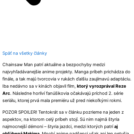
Späť na všetky články
Chainsaw Man patrí aktuálne a bezpochyby medzi
najvyhľadávanejšie anime projekty. Manga príbeh prichádza do
finále, a tak majú tvorcovia v rukách ďalšiu zaujímavú adaptáciu.
Iba nedávno sa v kinách objavil film,
ktorý vyrozprával Reze
Arc
. Následne horliví fanúšikovia očakávajú príchod 2. série
seriálu, ktorej prvá mala premiéru už pred niekoľkými rokmi.
POZOR SPOILER! Tentokrát sa v článku pozrieme na jeden z
aspektov, na ktorom celý príbeh stojí. Sú nim najmä štyria
najmocnejší démoni – štyria jazdci, medzi ktorých patrí
aj
obľúbená Makima
. Mnohí anime nadšenci však ani len netušia,