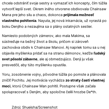
chcela odstrániť svoje sestry a vymazať ich koncepty, čím túžila
vytvoriť lepší svet. Okrem iného otvorene obdivovala Chainsaw
Mana pre jeho silu a chaos, dokonca
prijímala možnosť
vlastného pohltenia
. Nayuta, jej nová inkarnácia, už vyrastá po
boku Denjiho a nezaujíma sa o plány ostatných sestier.
Namiesto podobných zámerov, ako mala Makima, sa
sústreďuje na bežný život a školu, pričom si zároveň
zachováva obdiv k Chainsaw Manovi. Aj napriek tomu sa u nej
objavila myšlienka pridať sa na stranu démonov, keďže
ľudský
svet pôsobí zábavne
, ale aj obmedzujúco. Denji ju však
presvedčil, aby túto myšlienku opustila.
Yoru, zosobnenie vojny, pôvodne túžila po pomste a plánovala
zničiť Pochitu. Jej motivácia vychádza
zo straty časti vlastnej
moci
, ktorú Chainsaw Man pohltil. Postupne však začala
spolupracovať s Denjim, aby spoločne čelili hrozbe De*th.
Zdroj: Shueisha/Screenshot