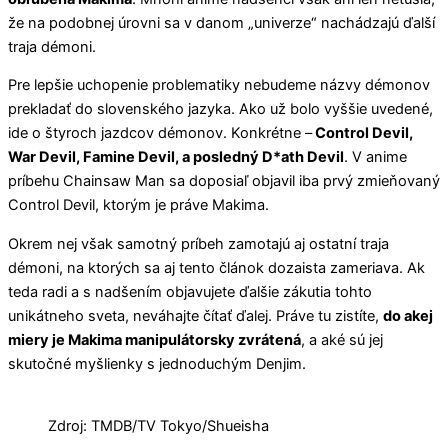
že na podobnej úrovni sa v danom „univerze“ nachádzajú ďalší
traja démoni.
Pre lepšie uchopenie problematiky nebudeme názvy démonov
prekladať do slovenského jazyka. Ako už bolo vyššie uvedené,
ide o štyroch jazdcov démonov. Konkrétne –
Control Devil,
War Devil, Famine Devil, a posledný D*ath Devil
. V anime
príbehu Chainsaw Man sa doposiaľ objavil iba prvý zmieňovaný
Control Devil, ktorým je práve Makima.
Okrem nej však samotný príbeh zamotajú aj ostatní traja
démoni, na ktorých sa aj tento článok dozaista zameriava. Ak
teda radi a s nadšením objavujete ďalšie zákutia tohto
unikátneho sveta, neváhajte čítať ďalej. Práve tu zistíte,
do akej
miery je Makima manipulátorsky zvrátená
, a aké sú jej
skutočné myšlienky s jednoduchým Denjim.
Zdroj: TMDB/TV Tokyo/Shueisha