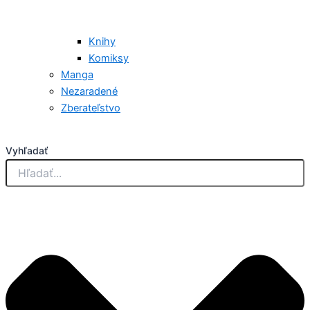
Knihy
Komiksy
Manga
Nezaradené
Zberateľstvo
Vyhľadať