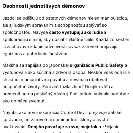
Osobnosti jednotlivých démonov
Jazdci sa odlišujú od ostatných démonov nielen manipuláciou,
ale aj ľudským správaním a schopnosťou splývať so
spoločnosťou. Navyše
často vystupujú ako ľudia
a
spolupracujú s nimi, aby dosiahli vlastné ciele. Každá zo sestier
si zachováva zdanie prívetivosti, avšak zároveň prejavujú
egoizmus a pohŕdanie ľudstvom.
Makima sa zapájala do japonskej
organizácie Public Safety
a
vystupovala ako súcitná a zdvorilá osoba. Neskôr však odhalila
chladnú, manipulatívnu povahu a neváhala obetovať
nespočetné životy. Zároveň túžila zlomiť Denjiho vôľu a
premeniť ho na poslušný nástroj. Ľudí pritom vnímala podobne
ako domáce zvieratá.
Nayuta, ako nová inkarnácia Control Devil, prejavuje detské
správanie, no zároveň aj dominantné sklony a bystré
uvažovanie.
Denjiho považuje za svoj majetok
a z*bíjanie