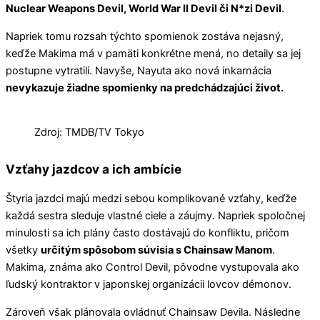
Nuclear Weapons Devil, World War II Devil či N*zi Devil
.
Napriek tomu rozsah týchto spomienok zostáva nejasný,
keďže Makima má v pamäti konkrétne mená, no detaily sa jej
postupne vytratili. Navyše, Nayuta ako nová inkarnácia
nevykazuje žiadne spomienky na predchádzajúci život.
Zdroj: TMDB/TV Tokyo
Vzťahy jazdcov a ich ambície
Štyria jazdci majú medzi sebou komplikované vzťahy, keďže
každá sestra sleduje vlastné ciele a záujmy. Napriek spoločnej
minulosti sa ich plány často dostávajú do konfliktu, pričom
všetky
určitým spôsobom súvisia s Chainsaw Manom
.
Makima, známa ako Control Devil, pôvodne vystupovala ako
ľudský kontraktor v japonskej organizácii lovcov démonov.
Zároveň však plánovala ovládnuť Chainsaw Devila. Následne