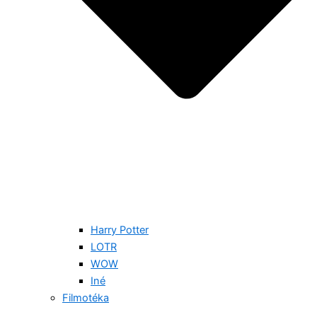
Harry Potter
LOTR
WOW
Iné
Filmotéka