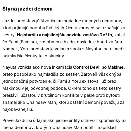
Štyria jazdci démoni
Jazdci predstavujú štvoricu mimoriadne mocných démonov,
ktorí prijímajú podobu ľudských žien a zároveň sa označujú za
sestry.
Najstaršiu a najsilnejšiu pozíciu zastáva De*th
, zatiaľ
čo Fami (Famine), zosobnenie hladu, nasleduje hneď za ňou.
Naopak, Yoru predstavuje vojnu a spolu s Nayutou patrí medzi
najmladšie členky tejto skupiny.
Nayuta vznikla ako nová inkarnácia
Control Devil po Makime
,
preto pôsobí ako najmladšia zo sestier. Zároveň však chýba
jednoznačné potvrdenie, či Fami a Yoru existovali už pred
Makimou v jej pôvodnej podobe. Okrem toho sa tieto sestry
preslávili účasťou v brutálnom konflikte v pekle proti bytosti
známej ako Chainsaw Man, ktorú ostatní démoni považujú za
najobávanejšiu.
Práve Jazdci si údajne ako jediné entity uchovali spomienky na
mená démonov, ktorých Chainsaw Man pohltil, napríklad