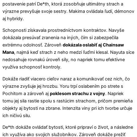
postavenie patrí De*th, ktorá zosobňuje ultimátny strach a
výrazne prevyšuje svoje sestry. Makima ovládala ľudí, démonov
aj hybridy.
Schopnosti získavala prostredníctvom kontraktov. Navyše
dokázala presúvať zranenia na iných, čím si zabezpečila
extrémnu odolnosť. Zároveň
dokázala oslabiť aj Chainsaw
Mana
, najmä keď strach z neho medzi ľuďmi klesal. Nayuta síce
nedosahuje rovnakú úroveň sily, no napriek tomu efektívne
využíva schopnosť kontroly.
Dokáže riadiť viacero cieľov naraz a komunikovať cez nich, čo
výrazne zvyšuje jej hrozbu. Yoru trpí oslabením po strete s
Pochitom a zároveň aj
poklesom strachu z vojny
. Napriek
tomu jej sila rastie spolu s rastúcim strachom, pričom premieňa
objekty aj bytosti na zbrane. Intenzita viny pri ich tvorbe určuje
ich ničivú silu.
De*th dokáže ovládať bytosti, ktoré pripraví o život, a následne
ich využíva ako svojich služobníkov. Zároveň dokáže prežiť