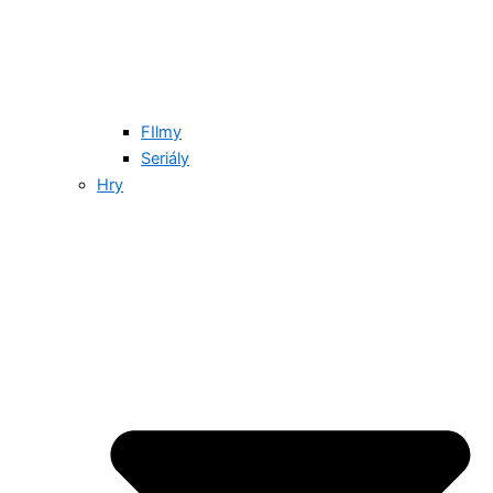
FIlmy
Seriály
Hry