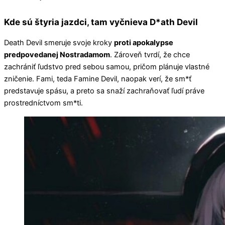
Kde sú štyria jazdci, tam vyčnieva D*ath Devil
Death Devil smeruje svoje kroky
proti apokalypse
predpovedanej Nostradamom
. Zároveň tvrdí, že chce
zachrániť ľudstvo pred sebou samou, pričom plánuje vlastné
zničenie. Fami, teda Famine Devil, naopak verí, že sm*ť
predstavuje spásu, a preto sa snaží zachraňovať ľudí práve
prostredníctvom sm*ti.