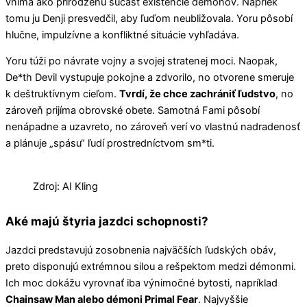
vníma ako prirodzenú súčasť existencie démonov. Napriek
tomu ju Denji presvedčil, aby ľuďom neubližovala. Yoru pôsobí
hlučne, impulzívne a konfliktné situácie vyhľadáva.
Yoru túži po návrate vojny a svojej stratenej moci. Naopak,
De*th Devil vystupuje pokojne a zdvorilo, no otvorene smeruje
k deštruktívnym cieľom.
Tvrdí, že chce zachrániť ľudstvo
, no
zároveň prijíma obrovské obete. Samotná Fami pôsobí
nenápadne a uzavreto, no zároveň verí vo vlastnú nadradenosť
a plánuje „spásu“ ľudí prostredníctvom sm*ti.
Zdroj: AI Kling
Aké majú štyria jazdci schopnosti?
Jazdci predstavujú zosobnenia najväčších ľudských obáv,
preto disponujú extrémnou silou a rešpektom medzi démonmi.
Ich moc dokážu vyrovnať iba výnimočné bytosti, napríklad
Chainsaw Man alebo démoni Primal Fear
. Najvyššie