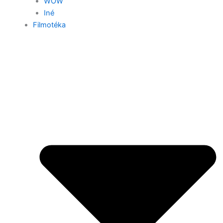
WOW
Iné
Filmotéka