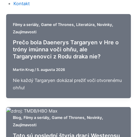
Kontakt
,
,
,
,
Filmy a seriály
Game of Thrones
Literatúra
Novinky
Zaujímavosti
Prečo bola Daenerys Targaryen v Hre o
tróny imúnna voči ohňu, ale
Targaryenovci z Rodu draka nie?
Martin Krug
/
5. augusta 2026
Nie každý Targaryen dokázal prežiť voči otvorenému
ohňu!
,
,
,
,
Blog
Filmy a seriály
Game of Thrones
Novinky
Zaujímavosti
Toto sú poslední štyria draci Westerosu,