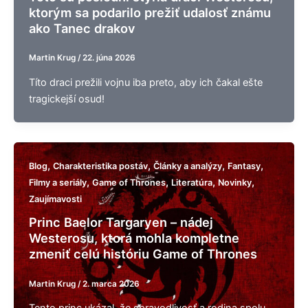
ktorým sa podarilo prežiť udalosť známu
ako Tanec drakov
Martin Krug
/
22. júna 2026
Títo draci prežili vojnu iba preto, aby ich čakal ešte
tragickejší osud!
,
,
,
,
Blog
Charakteristika postáv
Články a analýzy
Fantasy
,
,
,
,
Filmy a seriály
Game of Thrones
Literatúra
Novinky
Zaujímavosti
Princ Baelor Targaryen – nádej
Westerosu, ktorá mohla kompletne
zmeniť celú históriu Game of Thrones
Martin Krug
/
2. marca 2026