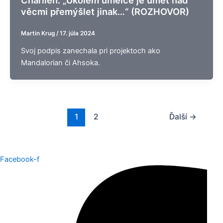
věcmi přemýšlet jinak…“ (ROZHOVOR)
Martin Krug
/
17. júla 2024
Svoj podpis zanechala pri projektoch ako
Mandalorian či Ahsoka.
1
2
Ďalší
→
Facebook-f