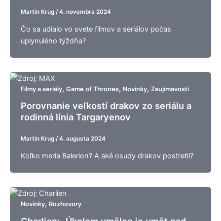
Martin Krug
/
4. novembra 2024
Čo sa udialo vo svete filmov a seriálov počas
uplynulého týždňa?
,
,
,
Filmy a seriály
Game of Thrones
Novinky
Zaujímavosti
Porovnanie veľkostí drakov zo seriálu a
rodinná línia Targaryenov
Martin Krug
/
4. augusta 2024
Koľko meria Balerion? A aké osudy drakov postretli?
,
Novinky
Rozhovory
Charlien: „Úkolem umělce je umět nad