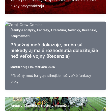
Tento princ ukázal, že spravodlivosť a rodina spolu
nikdy nevychádzajú
,
,
,
,
,
Články a analýzy
Fantasy
Literatúra
Novinky
Recenzie
Zaujímavosti
Přísežný meč dokazuje, prečo sú
niekedy aj malé rozhodnutia dôležitejšie
než veľké vojny (Recenzia)
Martin Krug
/
10. februára 2026
Přísežný meč funguje silnejšie než veľké fantasy
bitky!
,
,
,
Fantasy
Literatúra
Novinky
Recenzie