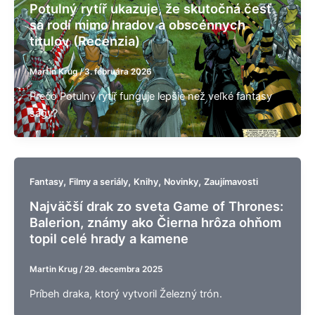
Potulný rytíř ukazuje, že skutočná česť
sa rodí mimo hradov a obscénnych
titulov (Recenzia)
Martin Krug
/
3. februára 2026
Prečo Potulný rytíř funguje lepšie než veľké fantasy
ságy?
,
,
,
,
Fantasy
Filmy a seriály
Knihy
Novinky
Zaujímavosti
Najväčší drak zo sveta Game of Thrones:
Balerion, známy ako Čierna hrôza ohňom
topil celé hrady a kamene
Martin Krug
/
29. decembra 2025
Príbeh draka, ktorý vytvoril Železný trón.