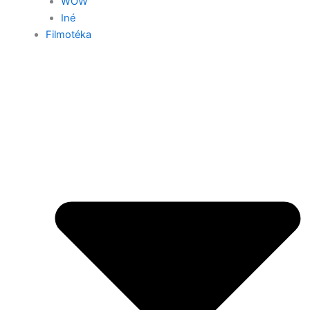
WOW
Iné
Filmotéka