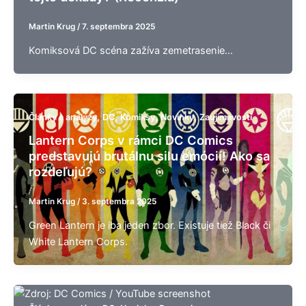
Martin Krug
/
7. septembra 2025
Komiksová DC scéna zažíva zemetrasenie…
,
,
,
,
Články a analýzy
DC
Komiksy
Novinky
Zaujímavosti
Lantern Corps v rámci DC Comics
predstavujú brutálnu silu emócií! Ako sa
rozdeľujú?
Martin Krug
/
3. septembra 2025
Green Lantern je iba jeden zbor. Existuje tiež Black či
White Lantern Corps.