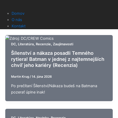
Domov
O nás
Kontakt
,
,
,
DC
Literatúra
Recenzie
Zaujímavosti
Šílenství a nákaza posadli Temného
rytiera! Batman v jednej z najtemnejších
chvíľ jeho kariéry (Recenzia)
Martin Krug
/
14. júna 2026
Po prečítaní Šílenství/Nákaza budeš na Batmana
pozerať úplne inak!
,
,
,
DC
Literatúra
Novinky
Recenzie