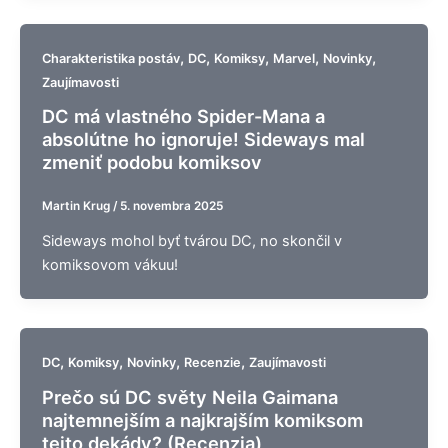
,
,
,
,
,
Charakteristika postáv
DC
Komiksy
Marvel
Novinky
Zaujímavosti
DC má vlastného Spider-Mana a
absolútne ho ignoruje! Sideways mal
zmeniť podobu komiksov
Martin Krug
/
5. novembra 2025
Sideways mohol byť tvárou DC, no skončil v
komiksovom vákuu!
,
,
,
,
DC
Komiksy
Novinky
Recenzie
Zaujímavosti
Prečo sú DC světy Neila Gaimana
najtemnejším a najkrajším komiksom
tejto dekády? (Recenzia)