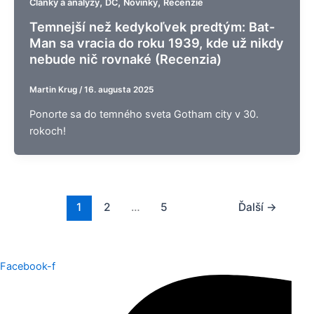
,
,
,
Články a analýzy
DC
Novinky
Recenzie
Temnejší než kedykoľvek predtým: Bat-
Man sa vracia do roku 1939, kde už nikdy
nebude nič rovnaké (Recenzia)
Martin Krug
/
16. augusta 2025
Ponorte sa do temného sveta Gotham city v 30.
rokoch!
1
2
…
5
Ďalší
→
Facebook-f