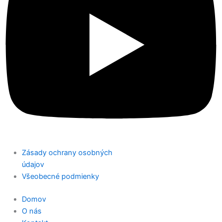
Zásady ochrany osobných
údajov
Všeobecné podmienky
Domov
O nás