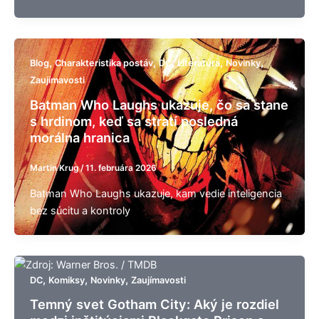
,
,
,
,
,
Blog
Charakteristika postáv
DC
Literatúra
Novinky
Zaujímavosti
Batman Who Laughs ukazuje, čo sa stane
s hrdinom, keď sa stratí posledná
morálna hranica
Martin Krug
/
11. februára 2026
Batman Who Laughs ukazuje, kam vedie inteligencia
bez súcitu a kontroly
,
,
,
DC
Komiksy
Novinky
Zaujímavosti
Temný svet Gotham City: Aký je rozdiel