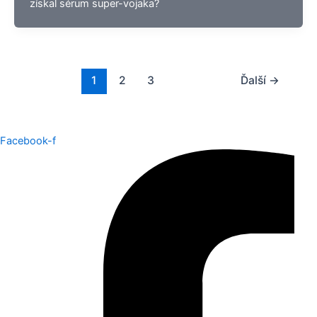
získal sérum super-vojaka?
1
2
3
Ďalší
→
Facebook-f