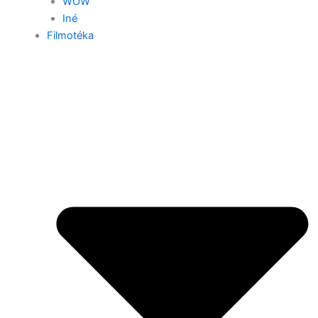
WOW
Iné
Filmotéka