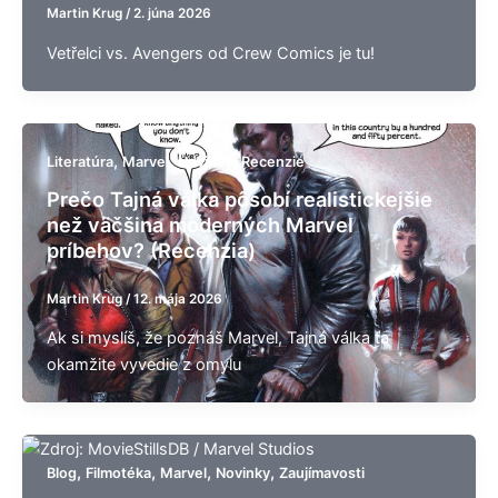
Martin Krug
/
2. júna 2026
Vetřelci vs. Avengers od Crew Comics je tu!
,
,
,
Literatúra
Marvel
Novinky
Recenzie
Prečo Tajná válka pôsobí realistickejšie
než väčšina moderných Marvel
príbehov? (Recenzia)
Martin Krug
/
12. mája 2026
Ak si myslíš, že poznáš Marvel, Tajná válka ťa
okamžite vyvedie z omylu
,
,
,
,
Blog
Filmotéka
Marvel
Novinky
Zaujímavosti