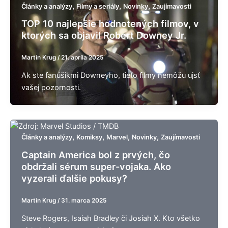
,
,
,
Články a analýzy
Filmy a seriály
Novinky
Zaujímavosti
TOP 10 najlepšie hodnotených filmov, v
ktorých sa objavil Robert Downey Jr.
Martin Krug
/
21. apríla 2025
Ak ste fanúšikmi Downeyho, tieto filmy nemôžu ujsť
vašej pozornosti.
,
,
,
,
Články a analýzy
Komiksy
Marvel
Novinky
Zaujímavosti
Captain America bol z prvých, čo
obdržali sérum super-vojaka. Ako
vyzerali ďalšie pokusy?
Martin Krug
/
31. marca 2025
Steve Rogers, Isaiah Bradley či Josiah X. Kto všetko