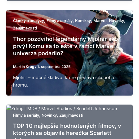
,
,
,
,
,
Články a analýzy
Filmy a seriály
Komiksy
Marvel
Novinky
Zaujímavosti
Thor pozdvihol legendárny Mjolnir ako
prvý! Komu sa to ešte v rámci Marvel
univerza podarilo?
Martin Krug
/
1. septembra 2025
Mjolnir – mocné kladivo, ktoré predáva silu boha
hromu.
,
,
Filmy a seriály
Novinky
Zaujímavosti
TOP 10 najlepšie hodnotených filmov, v
ktorých sa objavila herečka Scarlett