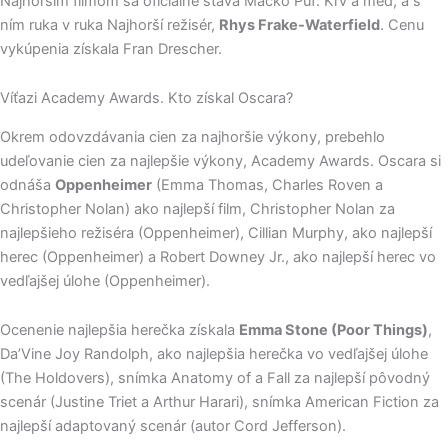
Najhorším filmom sa oficiálne stáva Macko Puf: Krv a med, a s
ním ruka v ruka Najhorší režisér,
Rhys Frake-Waterfield
. Cenu
vykúpenia získala Fran Drescher.
Víťazi Academy Awards. Kto získal Oscara?
Okrem odovzdávania cien za najhoršie výkony, prebehlo
udeľovanie cien za najlepšie výkony, Academy Awards. Oscara si
odnáša
Oppenheimer
(Emma Thomas, Charles Roven a
Christopher Nolan​) ako najlepší film, Christopher Nolan za
najlepšieho režiséra (Oppenheimer), Cillian Murphy, ako najlepší
herec (Oppenheimer) a Robert Downey Jr., ako najlepší herec vo
vedľajšej úlohe (Oppenheimer).
Ocenenie najlepšia herečka získala
Emma Stone (Poor Things)
,
Da’Vine Joy Randolph, ako najlepšia herečka vo vedľajšej úlohe
(The Holdovers), snímka Anatomy of a Fall za najlepší pôvodný
scenár (Justine Triet a Arthur Harari), snímka American Fiction za
najlepší adaptovaný scenár (autor Cord Jefferson).