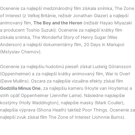
Ocenenie za najlepší medzinárodný film získala snímka, The Zone
of Interest (z Veľkej Británie, režisér Jonathan Glazer​) a najlepší
animovaný film,
The Boy and the Heron
(režisér Hayao Miyazaki
a producent Toshio Suzuki​). Ocenenie za najlepší krátky film
získala snímka, The Wonderful Story of Henry Sugar (Wes
Anderson) a najlepší dokumentárny film, 20 Days in Mariupol
(Mstyslav Chernov).
Ocenenie za najlepšiu hudobnú pieseň získal Ludwig Göransson
(Oppenheimer) a za najlepší krátky animovaný film, War Is Over!
(Dave Mullins). Oscara za najlepšie vizuálne efekty získal film
Godzilla Minus One
, za najlepšiu kameru (Hoyte van Hoytema) a
strih opäť Oppenheimer (Jennifer Lame). Následne najslepšie
kostýmy (Holly Waddington), najlepšie masky (Mark Coulier),
najlepšia výprava (Shona Heath) taktiež Poor Things. Ocenenie za
najlepší zvuk získal film The Zone of Interest (Johnnie Burns).