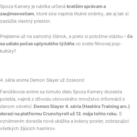
Spoza Kamery je rubrika určená
kratším správam a
zaujímavostiam
, ktoré síce neplnia titulné stránky, ale aj tak si
zaslúžia vlastný priestor.
Prejdeme už na samotný článok, a preto si položme otázku –
čo
sa udialo počas uplynulého týždňa
vo svete filmovej pop-
kultúry?
4. séria anime Demon Slayer už čoskoro!
Fanúšikovia anime sa tomuto dielu Spoza Kamery dozaista
potešia, najmä z dôvodu obrovského množstvo informácií o
danom odvetví.
Demon Slayer 4. séria (Hashira Training arc.)
dorazí na platformu Crunchyroll už 12. mája tohto roku.
S
oznámením dorazila nová ukážka a krásny poster, zobrazujúci
všetkých žijúcich hashirov.