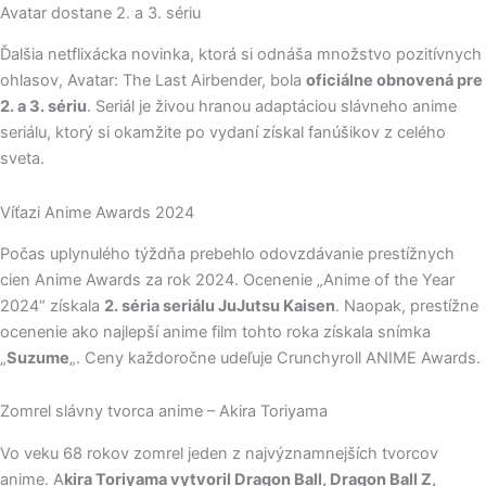
Avatar dostane 2. a 3. sériu
Ďalšia netflixácka novinka, ktorá si odnáša množstvo pozitívnych
ohlasov, Avatar: The Last Airbender, bola
oficiálne obnovená pre
2. a 3. sériu
. Seriál je živou hranou adaptáciou slávneho anime
seriálu, ktorý si okamžite po vydaní získal fanúšikov z celého
sveta.
Víťazi Anime Awards 2024
Počas uplynulého týždňa prebehlo odovzdávanie prestížnych
cien Anime Awards za rok 2024. Ocenenie „Anime of the Year
2024“ získala
2. séria seriálu JuJutsu Kaisen
. Naopak, prestížne
ocenenie ako najlepší anime film tohto roka získala snímka
„
Suzume
„. Ceny každoročne udeľuje Crunchyroll ANIME Awards.
Zomrel slávny tvorca anime – Akira Toriyama
Vo veku 68 rokov zomrel jeden z najvýznamnejších tvorcov
anime. A
kira Toriyama vytvoril Dragon Ball, Dragon Ball Z,