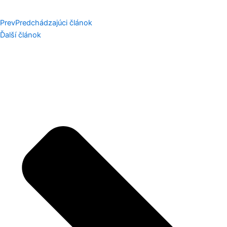
Prev
Predchádzajúci článok
Ďalší článok