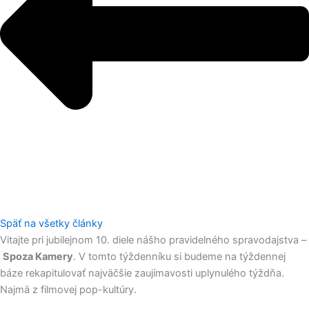
Späť na všetky články
Vitajte pri jubilejnom 10. diele nášho pravidelného spravodajstva –
Spoza Kamery
. V tomto týždenníku si budeme na týždennej
báze rekapitulovať najväčšie zaujímavosti uplynulého týždňa.
Najmä z filmovej pop-kultúry.