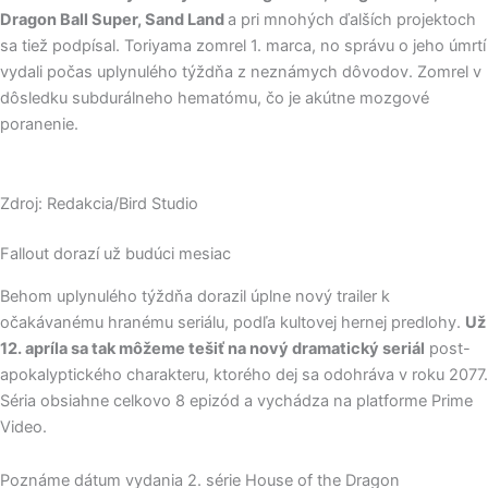
Dragon Ball Super, Sand Land
a pri mnohých ďalších projektoch
sa tiež podpísal. Toriyama zomrel 1. marca, no správu o jeho úmrtí
vydali počas uplynulého týždňa z neznámych dôvodov. Zomrel v
dôsledku subdurálneho hematómu, čo je akútne mozgové
poranenie.
Zdroj: Redakcia/Bird Studio
Fallout dorazí už budúci mesiac
Behom uplynulého týždňa dorazil úplne nový trailer k
očakávanému hranému seriálu, podľa kultovej hernej predlohy.
Už
12. apríla sa tak môžeme tešiť na nový dramatický seriál
post-
apokalyptického charakteru, ktorého dej sa odohráva v roku 2077.
Séria obsiahne celkovo 8 epizód a vychádza na platforme Prime
Video.
Poznáme dátum vydania 2. série House of the Dragon