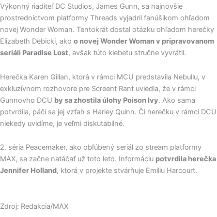
Výkonný riaditeľ DC Studios, James Gunn, sa najnovšie
prostredníctvom platformy Threads vyjadril fanúšikom ohľadom
novej Wonder Woman. Tentokrát dostal otázku ohľadom herečky
Elizabeth Debicki, ako
o novej Wonder Woman v pripravovanom
seriáli Paradise Lost
, avšak túto klebetu stručne vyvrátil.
Herečka Karen Gillan, ktorá v rámci MCU predstavila Nebullu, v
exkluzívnom rozhovore pre Screent Rant uviedla, že v rámci
Gunnovho DCU
by sa zhostila úlohy Poison Ivy
. Ako sama
potvrdila, páči sa jej vzťah s Harley Quinn. Či herečku v rámci DCU
niekedy uvidíme, je veľmi diskutabilné.
2. séria Peacemaker, ako obľúbený seriál zo stream platformy
MAX, sa začne natáčať už toto leto. Informáciu
potvrdila herečka
Jennifer Holland
, ktorá v projekte stvárňuje Emiliu Harcourt.
Zdroj: Redakcia/MAX