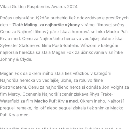
Víťazi Golden Raspberries Awards 2024
Počas uplynulého týždňa prebehlo tiež odovzdávanie prestížnych
cien –
Zlaté Maliny, za najhoršie výkony
v rámci filmovej scény.
Cenu za Najhorší filmový pár získala hororová snímka Macko Puf:
Krv a med. Cenu za Najhoršieho herca vo vedľajšej úlohe získal
Sylvester Stallone vo filme Postr4datelní. Víťazom v kategórii
najhoršia herečka sa stala Megan Fox za účinkovanie v snímke
Johnny & Clyde.
Megan Fox sa okrem iného stala tiež víťazkou v kategórii
Najhoršia herečka vo vedľajšej úlohe, za rolu vo filme
Postr4datelní. Cenu za najhoršieho herca si odnáša Jon Voight za
film Mercy. Ocenenie Najhorší scenár získava Rhys Frake-
Waterfield za film
Macko Puf: Krv a med
. Okrem iného, Najhorší
prequel, remake, rip-off alebo sequel získala tiež snímka Macko
Puf: Krv a med.