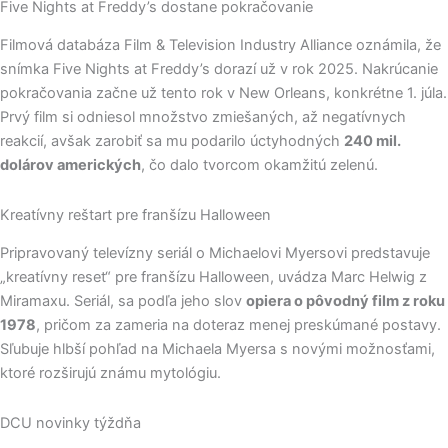
Five Nights at Freddy’s dostane pokračovanie
Filmová databáza Film & Television Industry Alliance oznámila, že
snímka Five Nights at Freddy’s dorazí už v rok 2025. Nakrúcanie
pokračovania začne už tento rok v New Orleans, konkrétne 1. júla.
Prvý film si odniesol množstvo zmiešaných, až negatívnych
reakcií, avšak zarobiť sa mu podarilo úctyhodných
240 mil.
dolárov amerických
, čo dalo tvorcom okamžitú zelenú.
Kreatívny reštart pre franšízu Halloween
Pripravovaný televízny seriál o Michaelovi Myersovi predstavuje
„kreatívny reset“ pre franšízu Halloween, uvádza Marc Helwig z
Miramaxu. Seriál, sa podľa jeho slov
opiera o pôvodný film z roku
1978
, pričom za zameria na doteraz menej preskúmané postavy.
Sľubuje hlbší pohľad na Michaela Myersa s novými možnosťami,
ktoré rozširujú známu mytológiu.
DCU novinky týždňa