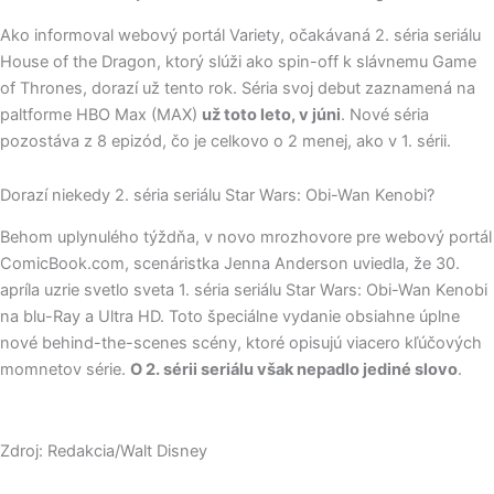
Ako informoval webový portál Variety, očakávaná 2. séria seriálu
House of the Dragon, ktorý slúži ako spin-off k slávnemu Game
of Thrones, dorazí už tento rok. Séria svoj debut zaznamená na
paltforme HBO Max (MAX)
už toto leto, v júni
. Nové séria
pozostáva z 8 epizód, čo je celkovo o 2 menej, ako v 1. sérii.
Dorazí niekedy 2. séria seriálu Star Wars: Obi-Wan Kenobi?
Behom uplynulého týždňa, v novo mrozhovore pre webový portál
ComicBook.com, scenáristka Jenna Anderson uviedla, že 30.
apríla uzrie svetlo sveta 1. séria seriálu Star Wars: Obi-Wan Kenobi
na blu-Ray a Ultra HD. Toto špeciálne vydanie obsiahne úplne
nové behind-the-scenes scény, ktoré opisujú viacero kľúčových
momnetov série.
O 2. sérii seriálu však nepadlo jediné slovo
.
Zdroj: Redakcia/Walt Disney