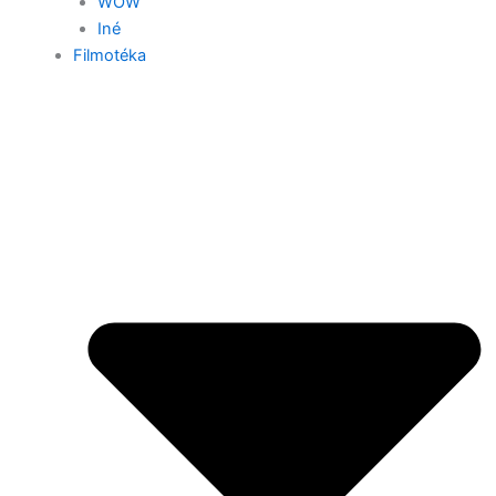
WOW
Iné
Filmotéka