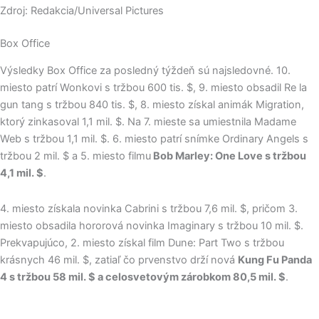
Zdroj: Redakcia/Universal Pictures
Box Office
Výsledky Box Office za posledný týždeň sú najsledovné. 10.
miesto patrí Wonkovi s tržbou 600 tis. $, 9. miesto obsadil Re la
gun tang s tržbou 840 tis. $, 8. miesto získal animák Migration,
ktorý zinkasoval 1,1 mil. $. Na 7. mieste sa umiestnila Madame
Web s tržbou 1,1 mil. $. 6. miesto patrí snímke Ordinary Angels s
tržbou 2 mil. $ a 5. miesto filmu
Bob Marley: One Love s tržbou
4,1 mil. $
.
4. miesto získala novinka Cabrini s tržbou 7,6 mil. $, pričom 3.
miesto obsadila hororová novinka Imaginary s tržbou 10 mil. $.
Prekvapujúco, 2. miesto získal film Dune: Part Two s tržbou
krásnych 46 mil. $, zatiaľ čo prvenstvo drží nová
Kung Fu Panda
4 s tržbou 58 mil. $ a celosvetovým zárobkom 80,5 mil. $
.