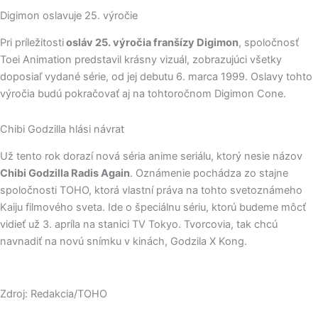
Digimon oslavuje 25. výročie
Pri príležitosti
osláv 25. výročia franšízy Digimon
, spoločnosť
Toei Animation predstavil krásny vizuál, zobrazujúci všetky
doposiaľ vydané série, od jej debutu 6. marca 1999. Oslavy tohto
výročia budú pokračovať aj na tohtoročnom Digimon Cone.
Chibi Godzilla hlási návrat
Už tento rok dorazí nová séria anime seriálu, ktorý nesie názov
Chibi Godzilla Radis Again
. Oznámenie pochádza zo stajne
spoločnosti TOHO, ktorá vlastní práva na tohto svetoznámeho
Kaiju filmového sveta. Ide o špeciálnu sériu, ktorú budeme môcť
vidieť už 3. apríla na stanici TV Tokyo. Tvorcovia, tak chcú
navnadiť na novú snímku v kinách, Godzila X Kong.
Zdroj: Redakcia/TOHO