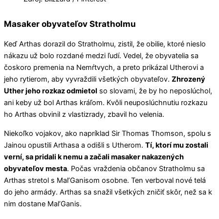
Masaker obyvateľov Stratholmu
Keď Arthas dorazil do Stratholmu, zistil, že obilie, ktoré nieslo
nákazu už bolo rozdané medzi ľudí. Vedel, že obyvatelia sa
čoskoro premenia na Nemŕtvych, a preto prikázal Utherovi a
jeho rytierom, aby vyvraždili všetkých obyvateľov.
Zhrozený
Uther jeho rozkaz odmietol
so slovami, že by ho neposlúchol,
ani keby už bol Arthas kráľom. Kvôli neuposlúchnutiu rozkazu
ho Arthas obvinil z vlastizrady, zbavil ho velenia.
Niekoľko vojakov, ako napríklad Sir Thomas Thomson, spolu s
Jainou opustili Arthasa a odišli s Utherom.
Tí, ktorí mu zostali
verní, sa pridali k nemu a začali masaker nakazených
obyvateľov mesta
. Počas vraždenia občanov Stratholmu sa
Arthas stretol s Mal’Ganisom osobne. Ten verboval nové telá
do jeho armády. Arthas sa snažil všetkých zničiť skôr, než sa k
nim dostane Mal’Ganis.