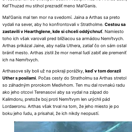
Kel’Thuzad mu stihol prezradiť meno Mal’Ganis.
Mal’Ganis mal ten mor na svedomí. Jaina a Arthas sa preto
vydali na sever, aby ho konfrontovali v Stratholme.
Cestou sa
zastavili v Hearthglene, kde si chceli oddýchnuť
. Namiesto
toho ich však varovali pred blížiacou sa armádou Nemŕtvych.
Arthas prikázal Jaine, aby našla Uthera, zatiaľ čo on sám ostal
brániť mesto. Arthas zistil že mor nemal ľudí zabiť ale premeniť
ich na Nemŕtvych.
Arthasove sily boli už na pokraji porážky,
keď v tom dorazil
Uther s posilami
. Počas cesty do Stratholmu sa Arthas stretol
so záhadným prorokom Medivhom. Ten mu dal rovnakú radu
ako jeho otcovi Terenasovi aby sa vydal na západ do
Kalimdoru, pretože boj proti Nemŕtvym len urýchli pád
Lordaeronu. Arthas však trval na tom, že jeho miesto je po
boku jeho ľudu, a prisahal, že ich nikdy neopustí.