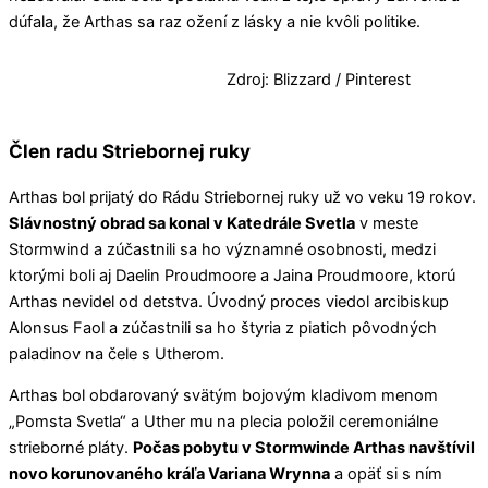
dúfala, že Arthas sa raz ožení z lásky a nie kvôli politike.
Zdroj: Blizzard / Pinterest
Člen radu Striebornej ruky
Arthas bol prijatý do Rádu Striebornej ruky už vo veku 19 rokov.
Slávnostný obrad sa konal v Katedrále Svetla
v meste
Stormwind a zúčastnili sa ho významné osobnosti, medzi
ktorými boli aj Daelin Proudmoore a Jaina Proudmoore, ktorú
Arthas nevidel od detstva. Úvodný proces viedol arcibiskup
Alonsus Faol a zúčastnili sa ho štyria z piatich pôvodných
paladinov na čele s Utherom.
Arthas bol obdarovaný svätým bojovým kladivom menom
„Pomsta Svetla“ a Uther mu na plecia položil ceremoniálne
strieborné pláty.
Počas pobytu v Stormwinde Arthas navštívil
novo korunovaného kráľa Variana Wrynna
a opäť si s ním