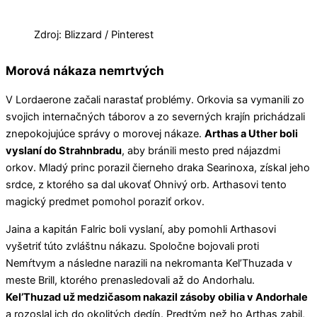
Zdroj: Blizzard / Pinterest
Morová nákaza nemrtvých
V Lordaerone začali narastať problémy. Orkovia sa vymanili zo
svojich internačných táborov a zo severných krajín prichádzali
znepokojujúce správy o morovej nákaze.
Arthas a Uther boli
vyslaní do Strahnbradu
, aby bránili mesto pred nájazdmi
orkov. Mladý princ porazil čierneho draka Searinoxa, získal jeho
srdce, z ktorého sa dal ukovať Ohnivý orb. Arthasovi tento
magický predmet pomohol poraziť orkov.
Jaina a kapitán Falric boli vyslaní, aby pomohli Arthasovi
vyšetriť túto zvláštnu nákazu. Spoločne bojovali proti
Nemŕtvym a následne narazili na nekromanta Kel’Thuzada v
meste Brill, ktorého prenasledovali až do Andorhalu.
Kel’Thuzad už medzičasom nakazil zásoby obilia v Andorhale
a rozoslal ich do okolitých dedín. Predtým než ho Arthas zabil,