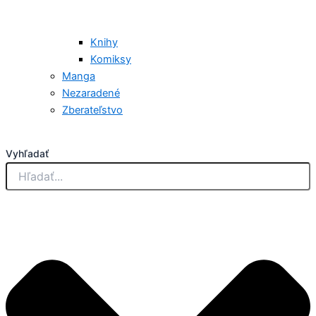
Knihy
Komiksy
Manga
Nezaradené
Zberateľstvo
Vyhľadať