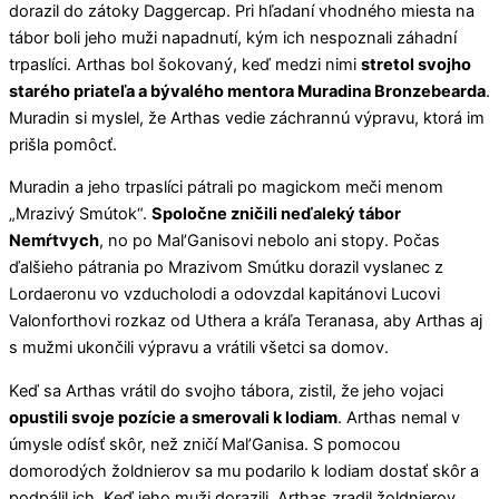
dorazil do zátoky Daggercap. Pri hľadaní vhodného miesta na
tábor boli jeho muži napadnutí, kým ich nespoznali záhadní
trpaslíci. Arthas bol šokovaný, keď medzi nimi
stretol svojho
starého priateľa a bývalého mentora Muradina Bronzebearda
.
Muradin si myslel, že Arthas vedie záchrannú výpravu, ktorá im
prišla pomôcť.
Muradin a jeho trpaslíci pátrali po magickom meči menom
„Mrazivý Smútok“.
Spoločne zničili neďaleký tábor
Nemŕtvych
, no po Mal’Ganisovi nebolo ani stopy. Počas
ďalšieho pátrania po Mrazivom Smútku dorazil vyslanec z
Lordaeronu vo vzducholodi a odovzdal kapitánovi Lucovi
Valonforthovi rozkaz od Uthera a kráľa Teranasa, aby Arthas aj
s mužmi ukončili výpravu a vrátili všetci sa domov.
Keď sa Arthas vrátil do svojho tábora, zistil, že jeho vojaci
opustili svoje pozície a smerovali k lodiam
. Arthas nemal v
úmysle odísť skôr, než zničí Mal’Ganisa. S pomocou
domorodých žoldnierov sa mu podarilo k lodiam dostať skôr a
podpálil ich. Keď jeho muži dorazili, Arthas zradil žoldnierov