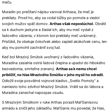
meču.
Muradin po prečítaní nápisu varoval Arthasa, že meč je
prekliaty. Prosil ho, aby sa vzdal túžby po pomste a viedol
svojich mužov späť domov.
Arthas však neposlúchol.
Obrátil
sa k duchom jaskyne a žiadal ich, aby mu meč vydali z
ľadového väzenia, v ktorom bol prekliaty meč uväznený.
Prisľúbil, že obetuje čokoľvek alebo zaplatí akúkoľvek cenu, len
aby mu pomohli zachrániť svoj ľud.
Keď bol Mrazivý Smútok uvoľnený z ľadového väzenia,
Muradina zasiahla ostrá ľadová črepina a upadol do hlbokého
bezvedomia, smrteľne zranený.
Arthas sa k nemu chcel
priblížiť, no hlas Mrazivého Smútku v jeho mysli ho odradil.
Odložil svoje posvätné vojnové kladivo „Svetlo Pomsty“ a
namiesto toho zdvihol Mrazivý Smútok. Vrátil sa do tábora a
Muradina zanechal napospas osudu.
S Mrazivým Smútkom v ruke Arthas porazil Mal’Ganisovu
armádu a zničil jeho základňu. Mal’Ganis mu povedal, že hlas,