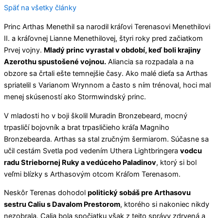
Späť na všetky články
Princ Arthas Menethil sa narodil kráľovi Terenasovi Menethilovi
II. a kráľovnej Lianne Menethilovej, štyri roky pred začiatkom
Prvej vojny.
Mladý princ vyrastal v období, keď boli krajiny
Azerothu spustošené vojnou.
Aliancia sa rozpadala a na
obzore sa črtali ešte temnejšie časy. Ako malé dieťa sa Arthas
spriatelil s Varianom Wrynnom a často s ním trénoval, hoci mal
menej skúseností ako Stormwindský princ.
V mladosti ho v boji školil Muradin Bronzebeard, mocný
trpasličí bojovník a brat trpasličieho kráľa Magniho
Bronzebearda. Arthas sa stal zručným šermiarom. Súčasne sa
učil cestám Svetla pod vedením Uthera Lightbringera
vodcu
radu Striebornej Ruky a vedúceho Paladinov
, ktorý si bol
veľmi blízky s Arthasovým otcom Kráľom Terenasom.
Neskôr Terenas dohodol
politický sobáš pre Arthasovu
sestru Caliu s Davalom Prestorom
, ktorého si nakoniec nikdy
nezobrala. Calia bola spočiatku však z tejto správy zdrvená a