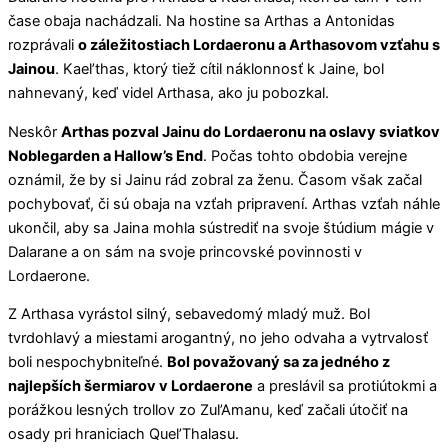
čase obaja nachádzali. Na hostine sa Arthas a Antonidas
rozprávali
o záležitostiach Lordaeronu a Arthasovom vzťahu s
Jainou
. Kael’thas, ktorý tiež cítil náklonnosť k Jaine, bol
nahnevaný, keď videl Arthasa, ako ju pobozkal.
Neskôr
Arthas pozval Jainu do Lordaeronu na oslavy sviatkov
Noblegarden a Hallow’s End
. Počas tohto obdobia verejne
oznámil, že by si Jainu rád zobral za ženu. Časom však začal
pochybovať, či sú obaja na vzťah pripravení. Arthas vzťah náhle
ukončil, aby sa Jaina mohla sústrediť na svoje štúdium mágie v
Dalarane a on sám na svoje princovské povinnosti v
Lordaerone.
Z Arthasa vyrástol silný, sebavedomý mladý muž. Bol
tvrdohlavý a miestami arogantný, no jeho odvaha a vytrvalosť
boli nespochybniteľné.
Bol považovaný sa za jedného z
najlepších šermiarov v Lordaerone
a preslávil sa protiútokmi a
porážkou lesných trollov zo Zul’Amanu, keď začali útočiť na
osady pri hraniciach Quel’Thalasu.