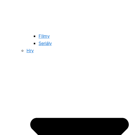
FIlmy
Seriály
Hry