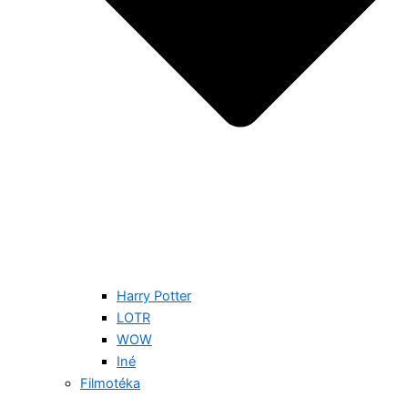
Harry Potter
LOTR
WOW
Iné
Filmotéka