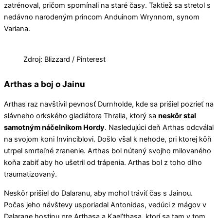
zatrénoval, pričom spomínali na staré časy. Taktiež sa stretol s
nedávno narodeným princom Anduinom Wrynnom, synom
Variana.
Zdroj: Blizzard / Pinterest
Arthas a boj o Jainu
Arthas raz navštívil pevnosť Durnholde, kde sa prišiel pozrieť na
slávneho orkského gladiátora Thralla, ktorý sa
neskôr stal
samotným náčelníkom Hordy
. Nasledujúci deň Arthas odcválal
na svojom koni Invinciblovi. Došlo všal k nehode, pri ktorej kôň
utrpel smrteľné zranenie. Arthas bol nútený svojho milovaného
koňa zabiť aby ho ušetril od trápenia. Arthas bol z toho dlho
traumatizovaný.
Neskôr prišiel do Dalaranu, aby mohol tráviť čas s Jainou.
Počas jeho návštevy usporiadal Antonidas, vedúci z mágov v
Dalarane hostinu pre Arthasa a Kael’thasa, ktorí sa tam v tom