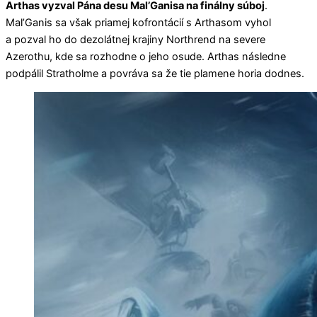
Arthas vyzval Pána desu Mal’Ganisa na finálny súboj
.
Mal’Ganis sa však priamej kofrontácií s Arthasom vyhol
a pozval ho do dezolátnej krajiny Northrend na severe
Azerothu, kde sa rozhodne o jeho osude. Arthas následne
podpálil Stratholme a povráva sa že tie plamene horia dodnes.