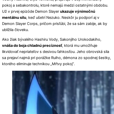
pokoj a sebakontrolu, ktoré nemajú medzi ostatnými obdobu.
Už v prvej epizóde Demon Slayer
ukazuje výnimočnú
mentálnu silu
, keď ušetrí Nezuko. Neskôr ju podporí aj v
Demon Slayer Corps, pričom prisľúbi, že sa sám zabije, ak by
ublížila človeku.
Ako žiak bývalého Hashiru Vody, Sakonjiho Urokodakiho,
vnáša do boja chladnú precíznosť
, ktorá mu umožňuje
likvidovať nepriateľov s desivou ľahkosťou. Jeho obrovská sila
sa prejaví najmä pri porážke Ruiho, démona zo spodnej šestky,
ktorého eliminuje technikou „Mŕtvy pokoj“.