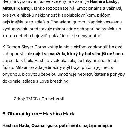
Svojimi výraznými ružovo-zelenými vlasmi je
Hashira Lásky,
Mitsuri Kanroji
, ľahko rozpoznateľná. Emocionálna a vášnivá,
prejavuje hlbokú náklonnosť k spolubojovníkom, pričom
najsilnejšie puto zdieľa s Obanaiom Igurom. Napriek veselému
vystupovaniu predstavuje mimoriadne schopnú bojovníčku, s
ktorou netreba bojovať, pokiaľ to nie je nevyhnutné.
K Demon Slayer Corps vstúpila nie s cieľom zdokonaliť bojové
schopnosti, ale
nájsť si manžela, ktorý by bol silnejší než ona
.
Jej cesta k titulu Hashira však ukázala, že taký muž sa hľadá
ťažko. Mitsuri ovláda jedinečný štýl boja, pričom jej meč s
ohybnou, bičovitou čepeľou umožňuje nepredvídateľné pohyby
dokonale ladiace s Love breathing.
Zdroj: TMDB / Crunchyroll
6. Obanai Iguro – Hashira Hada
Hashira
Hada
,
Obanai Iguro
,
patrí medzi najtajomnejšie