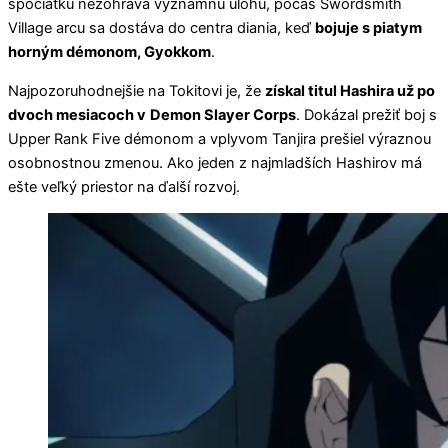
spočiatku nezohráva významnú úlohu, počas Swordsmith
Village arcu sa dostáva do centra diania, keď
bojuje s piatym
horným démonom, Gyokkom
.
Najpozoruhodnejšie na Tokitovi je, že
získal titul Hashira už po
dvoch mesiacoch v
Demon Slayer Corps
. Dokázal prežiť boj s
Upper Rank Five démonom a vplyvom Tanjira prešiel výraznou
osobnostnou zmenou. Ako jeden z najmladších Hashirov má
ešte veľký priestor na ďalší rozvoj.