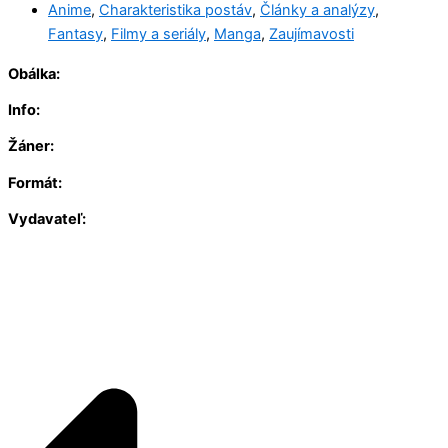
Anime
,
Charakteristika postáv
,
Články a analýzy
,
Fantasy
,
Filmy a seriály
,
Manga
,
Zaujímavosti
Obálka:
Info:
Žáner:
Formát:
Vydavateľ: