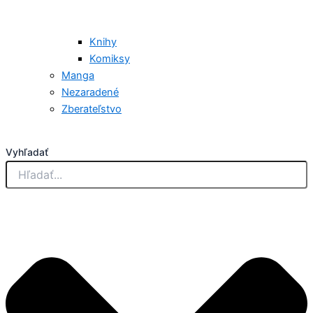
Knihy
Komiksy
Manga
Nezaradené
Zberateľstvo
Vyhľadať