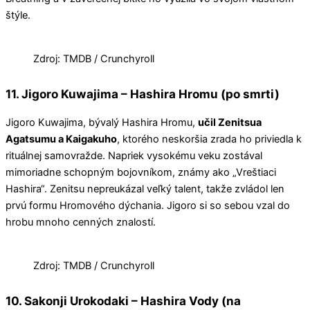
štýle.
Zdroj: TMDB / Crunchyroll
11. Jigoro Kuwajima – Hashira Hromu (po smrti)
Jigoro Kuwajima, bývalý Hashira Hromu,
učil Zenitsua
Agatsumu a Kaigakuho
, ktorého neskoršia zrada ho priviedla k
rituálnej samovražde. Napriek vysokému veku zostával
mimoriadne schopným bojovníkom, známy ako „Vreštiaci
Hashira“. Zenitsu nepreukázal veľký talent, takže zvládol len
prvú formu Hromového dýchania. Jigoro si so sebou vzal do
hrobu mnoho cenných znalostí.
Zdroj: TMDB / Crunchyroll
10. Sakonji Urokodaki – Hashira Vody (na