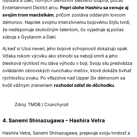
Gyutara a Daki, horných démonov šiesteho stupňa, počas
Entertainment District arcu.
Popri úlohe Hashiru sa venuje aj
svojim trom manželkám
, pričom zostáva oddaným lovcom
démonov. Napriek svojmu intenzívnemu bojovému štýlu tvrdí,
že nedisponuje skutočným talentom, čo vyjadruje aj počas
súboja s Gyutarom a Daki.
Aj keď si Uzui neverí, jeho bojové schopnosti dokazujú opak.
Vďaka rokom výcviku ako shinobi sa nebojí smrti a jeho
blesková rýchlosť mu dáva výhodu v boji. Svoju silu predvádza
ovládaním obrovských nunchaku-mečov, ktoré dokáže švihať
rýchlosťou zvuku. Po víťazstve nad Upper Six démonom sa
kvôli vážnym zraneniam
rozhodol odísť do dôchodku
.
Zdroj: TMDB / Crunchyroll
4. Sanemi Shinazugawa – Hashira Vetra
Hashira Vetra, Sanemi Shinazugawa, prejavuje svoju tvrdosť a