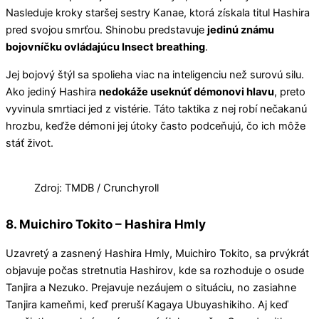
Nasleduje kroky staršej sestry Kanae, ktorá získala titul Hashira
pred svojou smrťou. Shinobu predstavuje
jedinú známu
bojovníčku ovládajúcu Insect breathing
.
Jej bojový štýl sa spolieha viac na inteligenciu než surovú silu.
Ako jediný Hashira
nedokáže useknúť démonovi hlavu
, preto
vyvinula smrtiaci jed z vistérie. Táto taktika z nej robí nečakanú
hrozbu, keďže démoni jej útoky často podceňujú, čo ich môže
stáť život.
Zdroj: TMDB / Crunchyroll
8. Muichiro Tokito – Hashira Hmly
Uzavretý a zasnený Hashira Hmly, Muichiro Tokito, sa prvýkrát
objavuje počas stretnutia Hashirov, kde sa rozhoduje o osude
Tanjira a Nezuko. Prejavuje nezáujem o situáciu, no zasiahne
Tanjira kameňmi, keď preruší Kagaya Ubuyashikiho. Aj keď