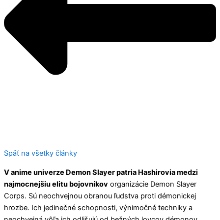
Späť na všetky články
V anime univerze Demon Slayer patria Hashirovia medzi
najmocnejšiu elitu bojovníkov
organizácie Demon Slayer
Corps. Sú neochvejnou obranou ľudstva proti démonickej
hrozbe. Ich jedinečné schopnosti, výnimočné techniky a
neochvejná vôľa ich odlišujú od bežných lovcov démonov.