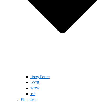
Harry Potter
LOTR
WOW
Iné
Filmotéka