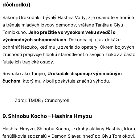
dôchodku)
Sakonji Urokodaki, bývalý Hashira Vody, žije osamote v horách
a trénuje mladých lovcov démonov, vrátane Tanjira a Giyu
Tomiokuho.
Jeho prežitie vo vysokom veku svedčí o
výnimočných schopnostiach.
Dokonca aj teraz dokáže
ochrániť Nezuko, keď mu ju zveria do opatery. Okrem bojových
zručností prejavuje hlbokú starostlivosť o svojich žiakov a často
ľutuje ich tragické osudy.
Rovnako ako Tanjiro,
Urokodaki disponuje výnimočným
čuchom
, ktorý mu v boji poskytuje značnú výhodu.
Zdroj: TMDB / Crunchyroll
9. Shinobu Kocho – Hashira Hmyzu
Hashira Hmyzu, Shinobu Kocho, je druhý aktívny Hashira, ktorú
fanúšikovia spoznajú v Demon Slayer, hneď po Giyu Tomiokovi.