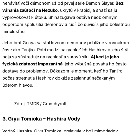
nenávisť voči démonom už od prvej série Demon Slayer.
Bez
váhania zaútočí na Nezuko
, ukrytú v krabici, a snaží sa ju
vyprovokovať k útoku. Shinazugawa ostáva neoblomným
odporcom spolužitia démonov a ľudí, čo súvisí s jeho bolestnou
minulosťou.
Jeho brat Genya sa stal lovcom démonov približne v rovnakom
čase ako Tanjiro. Patrí medzi najrýchlejších Hashirov a jeho štýl
boja sa sústreďuje na rýchlosť a surovú silu.
Aj keď je jeho
fyzická zdatnosť impozantná
, jeho výbušná povaha ho často
dostáva do problémov. Dôkazom je moment, keď ho Tanjiro
počas stretnutia Hashirov dokáže zasiahnuť nečakaným
úderom hlavou.
Zdroj: TMDB / Crunchyroll
3. Giyu Tomioka – Hashira Vody
Vodný Hashira, Giyu Tomioka, prejavuje v boji mimoriadny