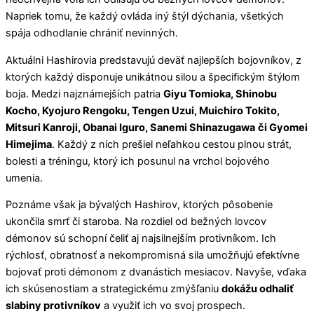
Napriek tomu, že každý ovláda iný štýl dýchania, všetkých
spája odhodlanie chrániť nevinných.
Aktuálni Hashirovia predstavujú deväť najlepších bojovníkov, z
ktorých každý disponuje unikátnou silou a špecifickým štýlom
boja. Medzi najznámejších patria
Giyu Tomioka, Shinobu
Kocho, Kyojuro Rengoku, Tengen Uzui, Muichiro Tokito,
Mitsuri Kanroji, Obanai Iguro, Sanemi Shinazugawa
či Gyomei
Himejima
. Každý z nich prešiel neľahkou cestou plnou strát,
bolesti a tréningu, ktorý ich posunul na vrchol bojového
umenia.
Poznáme však ja bývalých Hashirov, ktorých pôsobenie
ukončila smrť či staroba. Na rozdiel od bežných lovcov
démonov sú schopní čeliť aj najsilnejším protivníkom. Ich
rýchlosť, obratnosť a nekompromisná sila umožňujú efektívne
bojovať proti démonom z dvanástich mesiacov. Navyše, vďaka
ich skúsenostiam a strategickému zmýšľaniu
dokážu odhaliť
slabiny protivníkov
a využiť ich vo svoj prospech.