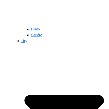
FIlmy
Seriály
Hry