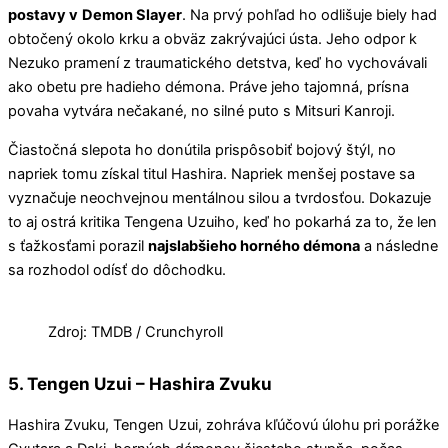
postavy v
Demon Slayer
. Na prvý pohľad ho odlišuje biely had
obtočený okolo krku a obväz zakrývajúci ústa. Jeho odpor k
Nezuko pramení z traumatického detstva, keď ho vychovávali
ako obetu pre hadieho démona. Práve jeho tajomná, prísna
povaha vytvára nečakané, no silné puto s Mitsuri Kanroji.
Čiastočná slepota ho donútila prispôsobiť bojový štýl, no
napriek tomu získal titul Hashira. Napriek menšej postave sa
vyznačuje neochvejnou mentálnou silou a tvrdosťou. Dokazuje
to aj ostrá kritika Tengena Uzuiho, keď ho pokarhá za to, že len
s ťažkosťami porazil
najslabšieho horného démona
a následne
sa rozhodol odísť do dôchodku.
Zdroj: TMDB / Crunchyroll
5. Tengen Uzui – Hashira Zvuku
Hashira Zvuku, Tengen Uzui, zohráva kľúčovú úlohu pri porážke