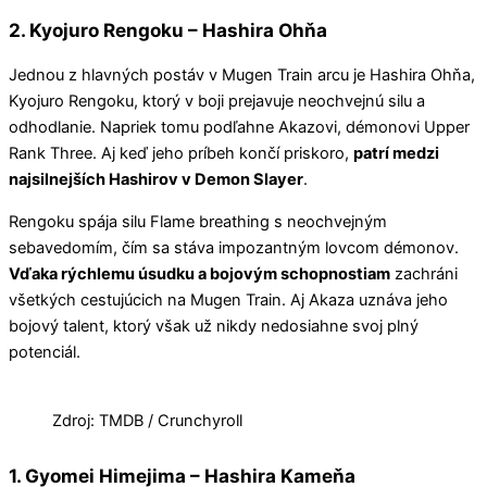
2. Kyojuro Rengoku – Hashira Ohňa
Jednou z hlavných postáv v Mugen Train arcu je Hashira Ohňa,
Kyojuro Rengoku, ktorý v boji prejavuje neochvejnú silu a
odhodlanie. Napriek tomu podľahne Akazovi, démonovi Upper
Rank Three. Aj keď jeho príbeh končí priskoro,
patrí medzi
najsilnejších Hashirov v Demon Slayer
.
Rengoku spája silu Flame breathing s neochvejným
sebavedomím, čím sa stáva impozantným lovcom démonov.
Vďaka rýchlemu úsudku a bojovým schopnostiam
zachráni
všetkých cestujúcich na Mugen Train. Aj Akaza uznáva jeho
bojový talent, ktorý však už nikdy nedosiahne svoj plný
potenciál.
Zdroj: TMDB / Crunchyroll
1. Gyomei Himejima – Hashira Kameňa