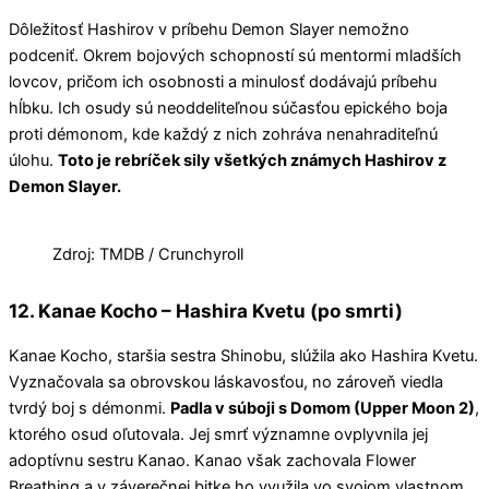
Dôležitosť Hashirov v príbehu Demon Slayer nemožno
podceniť. Okrem bojových schopností sú mentormi mladších
lovcov, pričom ich osobnosti a minulosť dodávajú príbehu
hĺbku. Ich osudy sú neoddeliteľnou súčasťou epického boja
proti démonom, kde každý z nich zohráva nenahraditeľnú
úlohu.
Toto je rebríček sily všetkých známych Hashirov z
Demon Slayer.
Zdroj: TMDB / Crunchyroll
12. Kanae Kocho – Hashira Kvetu (po smrti)
Kanae Kocho, staršia sestra Shinobu, slúžila ako Hashira Kvetu.
Vyznačovala sa obrovskou láskavosťou, no zároveň viedla
tvrdý boj s démonmi.
Padla v súboji s Domom (Upper Moon 2)
,
ktorého osud oľutovala. Jej smrť významne ovplyvnila jej
adoptívnu sestru Kanao. Kanao však zachovala Flower
Breathing a v záverečnej bitke ho využila vo svojom vlastnom