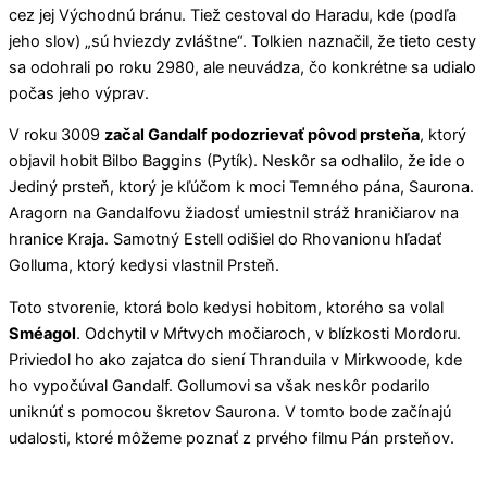
cez jej Východnú bránu. Tiež cestoval do Haradu, kde (podľa
jeho slov) „sú hviezdy zvláštne“. Tolkien naznačil, že tieto cesty
sa odohrali po roku 2980, ale neuvádza, čo konkrétne sa udialo
počas jeho výprav.
V roku 3009
začal Gandalf podozrievať pôvod prsteňa
, ktorý
objavil hobit Bilbo Baggins (Pytík). Neskôr sa odhalilo, že ide o
Jediný prsteň, ktorý je kľúčom k moci Temného pána, Saurona.
Aragorn na Gandalfovu žiadosť umiestnil stráž hraničiarov na
hranice Kraja. Samotný Estell odišiel do Rhovanionu hľadať
Golluma, ktorý kedysi vlastnil Prsteň.
Toto stvorenie, ktorá bolo kedysi hobitom, ktorého sa volal
Sméagol
. Odchytil v Mŕtvych močiaroch, v blízkosti Mordoru.
Priviedol ho ako zajatca do siení Thranduila v Mirkwoode, kde
ho vypočúval Gandalf. Gollumovi sa však neskôr podarilo
uniknúť s pomocou škretov Saurona. V tomto bode začínajú
udalosti, ktoré môžeme poznať z prvého filmu Pán prsteňov.