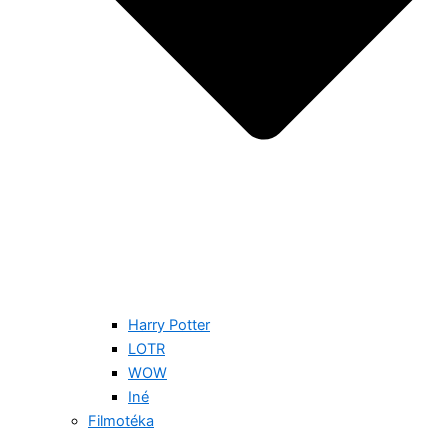
Harry Potter
LOTR
WOW
Iné
Filmotéka