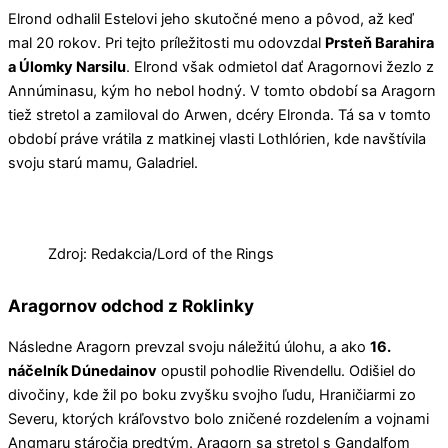
Elrond odhalil Estelovi jeho skutočné meno a pôvod, až keď
mal 20 rokov. Pri tejto príležitosti mu odovzdal
Prsteň Barahira
a Úlomky Narsilu
. Elrond však odmietol dať Aragornovi žezlo z
Annúminasu, kým ho nebol hodný. V tomto období sa Aragorn
tiež stretol a zamiloval do Arwen, dcéry Elronda. Tá sa v tomto
období práve vrátila z matkinej vlasti Lothlórien, kde navštívila
svoju starú mamu, Galadriel.
Zdroj: Redakcia/Lord of the Rings
Aragornov odchod z Roklinky
Následne Aragorn prevzal svoju náležitú úlohu, a ako
16.
náčelník Dúnedainov
opustil pohodlie Rivendellu. Odišiel do
divočiny, kde žil po boku zvyšku svojho ľudu, Hraničiarmi zo
Severu, ktorých kráľovstvo bolo zničené rozdelením a vojnami
Angmaru stáročia predtým. Aragorn sa stretol s Gandalfom