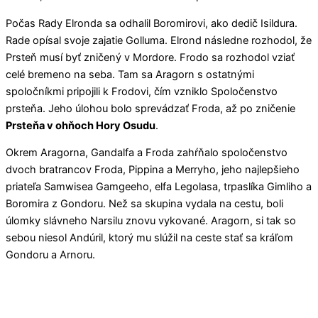
Počas Rady Elronda sa odhalil Boromirovi, ako dedič Isildura.
Rade opísal svoje zajatie Golluma. Elrond následne rozhodol, že
Prsteň musí byť zničený v Mordore. Frodo sa rozhodol vziať
celé bremeno na seba. Tam sa Aragorn s ostatnými
spoločníkmi pripojili k Frodovi, čím vzniklo Spoločenstvo
prsteňa. Jeho úlohou bolo sprevádzať Froda, až po zničenie
Prsteňa v ohňoch Hory Osudu
.
Okrem Aragorna, Gandalfa a Froda zahŕňalo spoločenstvo
dvoch bratrancov Froda, Pippina a Merryho, jeho najlepšieho
priateľa Samwisea Gamgeeho, elfa Legolasa, trpaslíka Gimliho a
Boromira z Gondoru. Než sa skupina vydala na cestu, boli
úlomky slávneho Narsilu znovu vykované. Aragorn, si tak so
sebou niesol Andúril, ktorý mu slúžil na ceste stať sa kráľom
Gondoru a Arnoru.