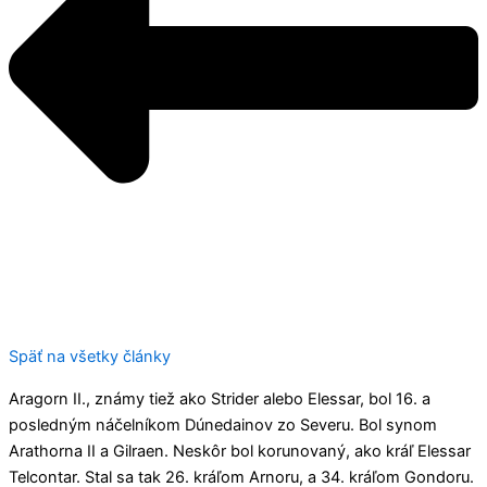
Späť na všetky články
Aragorn II., známy tiež ako Strider alebo Elessar, bol 16. a
posledným náčelníkom Dúnedainov zo Severu. Bol synom
Arathorna II a Gilraen. Neskôr bol korunovaný, ako kráľ Elessar
Telcontar. Stal sa tak 26. kráľom Arnoru, a 34. kráľom Gondoru.