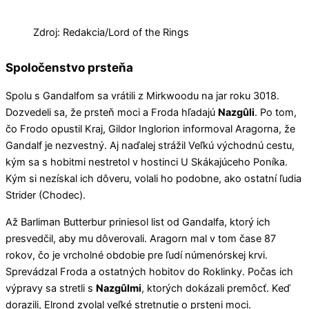
Zdroj: Redakcia/Lord of the Rings
Spoločenstvo prsteňa
Spolu s Gandalfom sa vrátili z Mirkwoodu na jar roku 3018.
Dozvedeli sa, že prsteň moci a Froda hľadajú
Nazgûli
. Po tom,
čo Frodo opustil Kraj, Gildor Inglorion informoval Aragorna, že
Gandalf je nezvestný. Aj naďalej strážil Veľkú východnú cestu,
kým sa s hobitmi nestretol v hostinci U Skákajúceho Poníka.
Kým si nezískal ich dôveru, volali ho podobne, ako ostatní ľudia
Strider (Chodec).
Až Barliman Butterbur priniesol list od Gandalfa, ktorý ich
presvedčil, aby mu dôverovali. Aragorn mal v tom čase 87
rokov, čo je vrcholné obdobie pre ľudí númenórskej krvi.
Sprevádzal Froda a ostatných hobitov do Roklinky. Počas ich
výpravy sa stretli s
Nazgûlmi
, ktorých dokázali premôcť. Keď
dorazili, Elrond zvolal veľké stretnutie o prsteni moci.