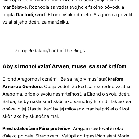
manželstve. Rozhodla sa vzdať svojho elfského pôvodu a
prijala
Dar ľudí, smrť
. Elrond však odmietol Aragornovi povoliť
vziať si jeho dcéru za manželku.
Zdroj: Redakcia/Lord of the Rings
Aby si mohol vziať Arwen, musel sa stať kráľom
Elrond Aragornovi oznámil, že sa najprv musí stať
kráľom
Arnoru a Gondoru
. Obaja vedeli, že keď sa rozhodne vziať si
Aragorna, príde o svoju nesmrteľnosť, a Elrond o svoju dcéru.
Bál sa, že by našla smrť skôr, ako samotný Elrond. Taktiež sa
obával o jej šťastie, keď by jej milovaný manžel prišiel o život
skôr, ako by skutočne mal.
Pred udalosťami Pána prsteňov
, Aragorn cestoval široko
ďaleko po celej Stredozemi. Vstúpil do trpasličích siení Morie