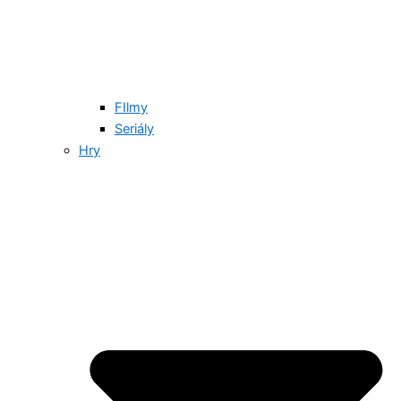
FIlmy
Seriály
Hry