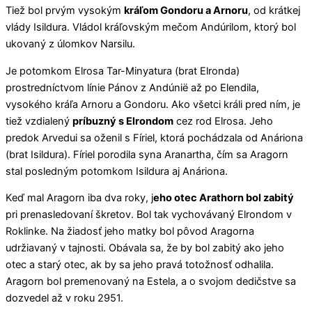
Tiež bol prvým vysokým
kráľom Gondoru a Arnoru
, od krátkej
vlády Isildura. Vládol kráľovským mečom Andúrilom, ktorý bol
ukovaný z úlomkov Narsilu.
Je potomkom Elrosa Tar-Minyatura (brat Elronda)
prostredníctvom línie Pánov z Andúnië až po Elendila,
vysokého kráľa Arnoru a Gondoru. Ako všetci králi pred ním, je
tiež vzdialený
príbuzný s Elrondom
cez rod Elrosa. Jeho
predok Arvedui sa oženil s Fíriel, ktorá pochádzala od Anáriona
(brat Isildura). Fíriel porodila syna Aranartha, čím sa Aragorn
stal posledným potomkom Isildura aj Anáriona.
Keď mal Aragorn iba dva roky, j
eho otec Arathorn bol zabitý
pri prenasledovaní škretov. Bol tak vychovávaný Elrondom v
Roklinke. Na žiadosť jeho matky bol pôvod Aragorna
udržiavaný v tajnosti. Obávala sa, že by bol zabitý ako jeho
otec a starý otec, ak by sa jeho pravá totožnosť odhalila.
Aragorn bol premenovaný na Estela, a o svojom dedičstve sa
dozvedel až v roku 2951.