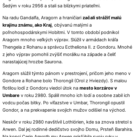
Šedým v roku 2956 a stali sa blízkymi priateľmi.
Na radu Gandalfa, Aragorn a hraničiari
začali strážiť malú
krajinu známu, ako Kraj
, obývanú malými a
poľnohospodárskymi Hobitmi. V tomto období podnikol
Aragorn mnoho veľkých výprav. Slúžil v armádach kráľa
Thengela z Rohanu a správcu Ectheliona II. z Gondoru. Mnohé
z jeho výprav pomohli zvýšiť morálku na západe a čeliť
narastajúcej hrozbe Saurona.
Aragorn slúžil týmto pánom v prestrojení, pričom jeho meno v
Gondore a Rohane bolo Thorongil (Orol z Hviezdy). S malou
flotilou lodí z Gondoru viedol útok na
mesto korzárov v
Umbare
v roku 2980. Spálil mnoho ich lodí a osobne zabil ich
vodcu počas bitky. Po víťazstve v Umbar, Thorongil opustil
Gondor, a na prekvapenie svojich mužov odišiel na východ.
Neskôr v roku 2980 navštívil Lothlórien, kde sa znova stretol s
Arwen. Dal jej rodinné dedičstvo svojho Domu, Prsteň Barahira.
Na kopci Cerin Amroth mu Arwen prisľúbila svoju ruku v