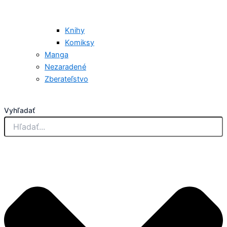
Knihy
Komiksy
Manga
Nezaradené
Zberateľstvo
Vyhľadať