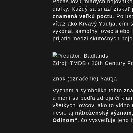
Počas lovu mladých bojovníkov
diaľky. Každý sa snaží získať
znamená veľkú poctu
. Po us
víťaz ako Krvavý Yautja, čím 
vykonať samotný lovec alebo i
prijatie medzi skutočných bojo
Zdroj: TMDB / 20th Century F
Znak (označenie) Yautja
Význam a symbolika tohto zna
a mení sa podľa zdroja či kla
všetkých lovcov, ako to vidno 
nesie aj
náboženský význam,
Odinom“
, čo vysvetľuje jeho 