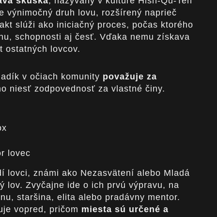
avá skúška
, nazývaný v kultúre Hish-Qu-Ten
e výnimočný druh lovu, rozšírený naprieč
akt slúži ako iniciačný proces, počas ktorého
hu, schopnosti aj česť. Vďaka nemu získava
t ostatných lovcov.
adík v očiach komunity
považuje za
ho niesť zodpovednosť za vlastné činy.
ox
r lovec
í lovci, známi ako Nezasvätení alebo Mladá
vý lov. Zvyčajne ide o ich prvú výpravu, na
nu, staršina, elita alebo pradávny mentor.
uje vopred, pričom
miesta sú určené a