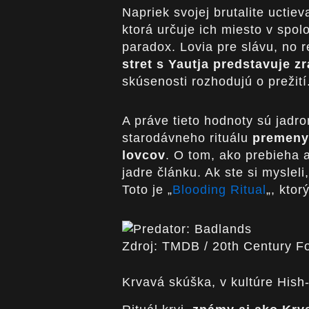
Napriek svojej brutalite uctie
ktorá určuje ich miesto v spolo
paradox. Lovia pre slávu, no 
stret s Yautja predstavuje z
skúsenosti rozhodujú o prežití
A práve tieto hodnoty sú jadro
starodávneho rituálu
premeny
lovcov
. O tom, ako prebieha 
jadre článku. Ak ste si mysleli
Toto je „
Blooding Ritual
„, kto
Zdroj: TMDB / 20th Century F
Krvavá skúška, v kultúre Hish