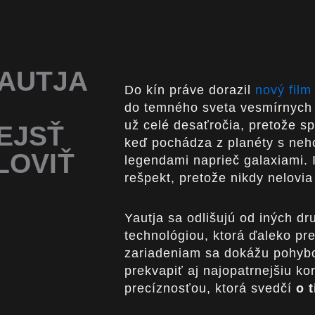
YAUTJA
Do kín práve dorazil
nový film
do temného sveta vesmírnych l
už celé desaťročia, pretože s
EJSŤ
keď pochádza z planéty s nehos
LOVIŤ
legendami naprieč galaxiami. 
rešpekt, pretože nikdy nelovi
Yautja sa odlišujú od iných dr
technológiou, ktorá ďaleko p
zariadeniam sa dokážu pohybo
prekvapiť aj najopatrnejšiu ko
precíznosťou, ktorá svedčí
o 