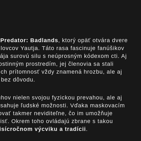
Predator: Badlands
, ktorý opäť otvára dvere
ovcov Yautja. Táto rasa fascinuje fanúšikov
pája surovú silu s neúprosným kódexom cti. Aj
tinným prostredím, jej členovia sa stali
Ich prítomnosť vždy znamená hrozbu, ale aj
a bez dôvodu.
uhov nielen svojou fyzickou prevahou, ale aj
resahuje ľudské možnosti. Vďaka maskovacím
vať takmer neviditeľne, čo im umožňuje
risť. Okrem toho ovládajú zbrane s takou
tisícročnom výcviku a tradícii
.