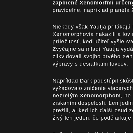
zaplnené Xenomorfmi určený
pravidelne, napríklad planéta
Niekedy však Yautja prilákajú 
Xenomorphovia nakazili a lov
príležitosť, keď učiteľ vyšle s
Zvyčajne sa mladí Yautja vyd
zlikvidovali svojho prvého Xe
výpravy s desiatkami lovcov.
Napríklad Dark podstúpil skúšk
vyžadovalo zničenie viacerý
nezrelým Xenomorphom
, no
získaním dospelosti. Len jedin
prežili, aj keď ich ďalší osud
živý len jeden, čo podčiarkuje