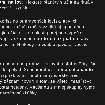
mi na lov
. Niektoré planéty slúžia na rituály
 Zem či Ryushi.
korisť do pripravených lovísk, aby ich
 mohol začať. Občas vzniká aj spontánna
vojich žiakov do oblasti plnej nebezpečia.
ávajú v skupinách
po troch až piatich
, aby
nomorfa. Niekedy sa však objavia aj väčšie
u osamote, pretože usiloval o status Elity, čo
ch dospelých Xenomorphov.
Lovci čelia často
 napriek tomu mnohí zahynú ešte pred
ý záznam hovorí o tom, že všetci mladí lovci
 zostal nejasný. Väčšinou z malej skupiny vyjde
 náročnosť skúšky.