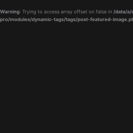
Preskočiť
na
Warning
: Trying to access array offset on false in
/data/a
obsah
pro/modules/dynamic-tags/tags/post-featured-image.p