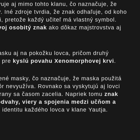
je aj mimo tohto klanu, čo naznačuje, že
. Iné zdroje tvrdia, že znak odhaľuje, od koho
i, pretože každý učiteľ má vlastný symbol.
voj osobitý znak
ako dôkaz majstrovstva aj
sku aj na pokožku lovca, pričom druhý
ť pre
kyslú povahu Xenomorphovej krvi
.
čené masky, čo naznačuje, že maska použitá
ôr nevyužíva. Rovnako sa vyskytujú aj lovci
 rany sa časom zacelia. Napriek tomu
znak
vahy, viery a spojenia medzi učňom a
e identitu každého lovca v klane Yautja.