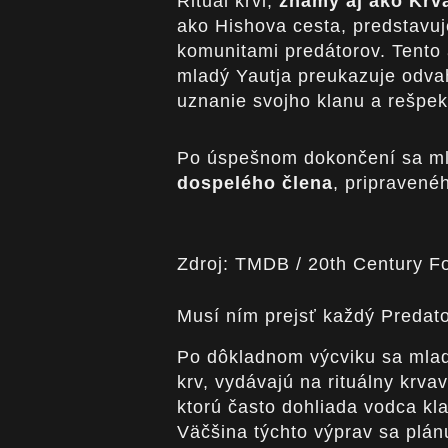
Rituál krvi,
známy aj ako Krv
ako Hishova cesta, predstavuj
komunitami predátorov. Tento 
mladý Yautja preukazuje odva
uznanie svojho klanu a rešpek
Po úspešnom dokončení sa ml
dospelého člena
, pripravené
Zdroj: TMDB / 20th Century F
Musí ním prejsť každý Predato
Po dôkladnom výcviku sa mlad
krv, vydávajú na rituálny krva
ktorú často dohliada vodca kla
Väčšina týchto výprav sa plán