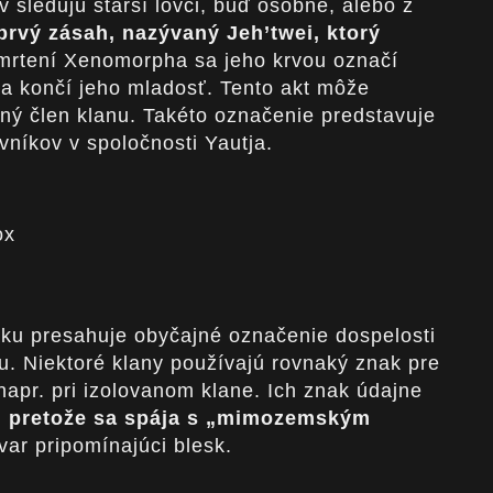
 sledujú starší lovci, buď osobne, alebo z
prvý zásah, nazývaný Jeh’twei, ktorý
mrtení Xenomorpha sa jeho krvou označí
sa končí jeho mladosť. Tento akt môže
ný člen klanu. Takéto označenie predstavuje
vníkov v spoločnosti Yautja.
ox
ku presahuje obyčajné označenie dospelosti
nu. Niektoré klany používajú rovnaký znak pre
napr. pri izolovanom klane. Ich znak údajne
 pretože sa spája s „mimozemským
tvar pripomínajúci blesk.