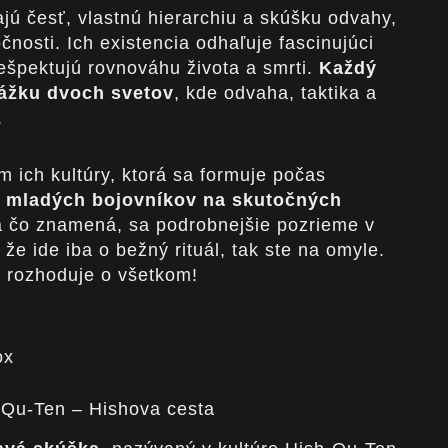
vajú česť, vlastnú hierarchiu a skúšku odvahy,
čnosti. Ich existencia odhaľuje fascinujúci
rešpektujú rovnováhu života a smrti.
Každý
rážku dvoch svetov
, kde odvaha, taktika a
.
m ich kultúry, ktorá sa formuje počas
 mladých bojovníkov na skutočných
a čo znamená, sa podrobnejšie pozrieme v
, že ide iba o bežný rituál, tak ste na omyle.
rý rozhoduje o všetkom!
ox
-Qu-Ten – Hishova cesta