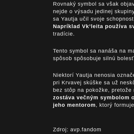
Rovnaký symbol sa však objavu
nejde o výsadu jedinej skupiny
sa Yautja učil svoje schopnost
Napríklad Vk’leita používa s
tradície.
Tento symbol sa nanáša na ma
spôsob spôsobuje silnú boles
Niektorí Yautja nenosia ozna
pri Krvavej skúške sa už nesk
bez stôp na pokožke, pretože
zostáva večným symbolom od
jeho mentorom
, ktorý formuj
Zdroj: avp.fandom