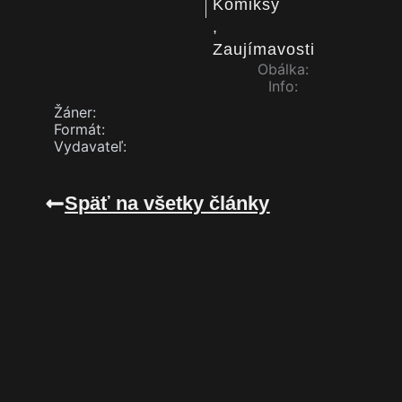
Komiksy
,
Zaujímavosti
Obálka:
Info:
Žáner:
Formát:
Vydavateľ:
Späť na všetky články