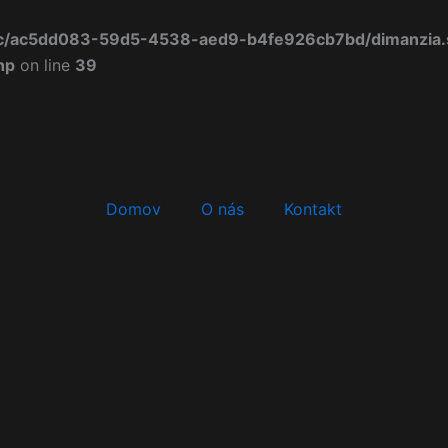
/c/ac5dd083-59d5-4538-aed9-b4fe926cb7bd/dimanzia.s
hp
on line
39
Domov
O nás
Kontakt