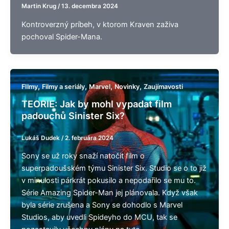
Martin Krug
/
13. decembra 2024
Kontroverzný príbeh, v ktorom Kraven zaživa
pochoval Spider-Mana.
,
,
,
,
FIlmy
Filmy a seriály
Marvel
Novinky
Zaujímavosti
TEORIE: Jak by mohl vypadat film
padouchů Sinister Six?
Lukáš Dudek
/
2. februára 2024
Sony se už roky snaží natočit film o
superpadoušském týmu Sinister Six. Studio se o to již
v minulosti párkrát pokusilo a nepodařilo se mu to.
Série Amazing Spider-Man jej plánovala. Když však
byla série zrušena a Sony se dohodlo s Marvel
Studios, aby uvedli Spideyho do MCU, tak se