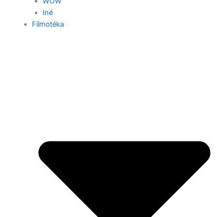
WOW
Iné
Filmotéka