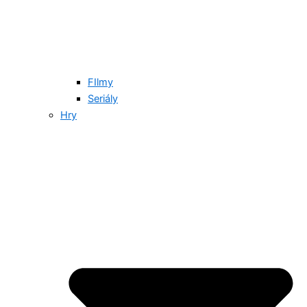
FIlmy
Seriály
Hry