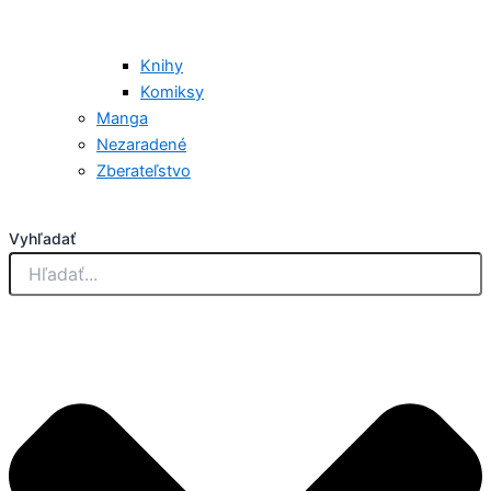
Knihy
Komiksy
Manga
Nezaradené
Zberateľstvo
Vyhľadať