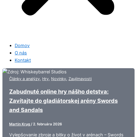
Domov
O nás
Kontakt
,
,
,
Články a analýzy
Hry
Novinky
Zaujímavosti
Zabudnuté online hry nášho detstva:
Zavítajte do gladiátorskej arény Swords
and Sandals
Martin Krug
/
2. februára 2026
Vylepšovanie zbroje a bitky o život v arénach – Swords