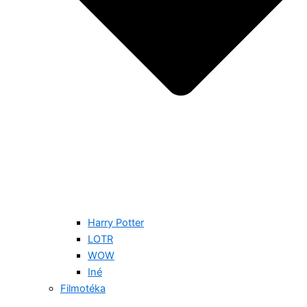
Harry Potter
LOTR
WOW
Iné
Filmotéka