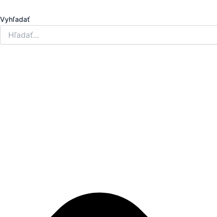
Preskočiť
na
Vyhľadať
obsah