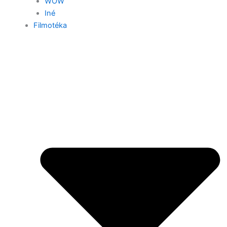
WOW
Iné
Filmotéka