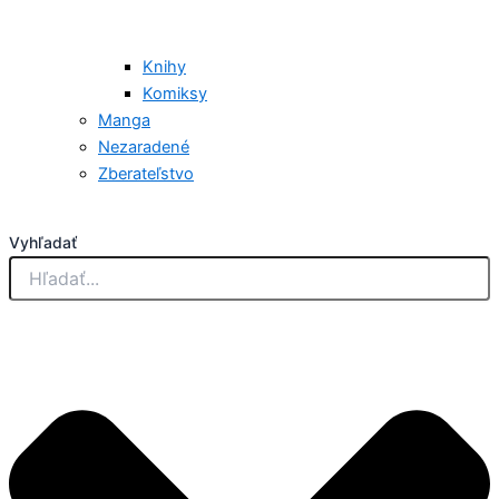
Knihy
Komiksy
Manga
Nezaradené
Zberateľstvo
Vyhľadať