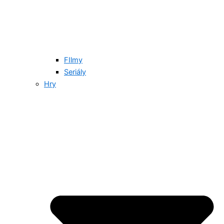
FIlmy
Seriály
Hry