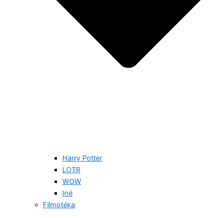
Harry Potter
LOTR
WOW
Iné
Filmotéka