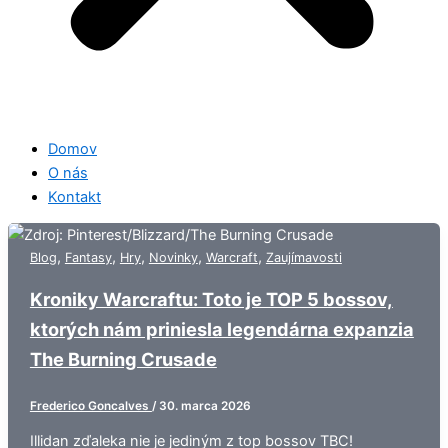
Domov
O nás
Kontakt
,
,
,
,
,
Blog
Fantasy
Hry
Novinky
Warcraft
Zaujímavosti
Kroniky Warcraftu: Toto je TOP 5 bossov,
ktorých nám priniesla legendárna expanzia
The Burning Crusade
Frederico Goncalves
/
30. marca 2026
Illidan zďaleka nie je jediným z top bossov TBC!