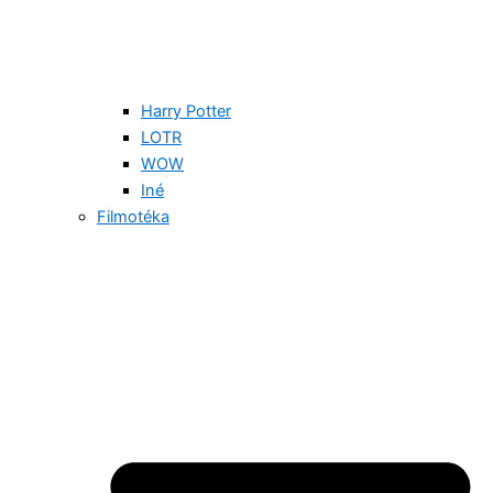
Harry Potter
LOTR
WOW
Iné
Filmotéka