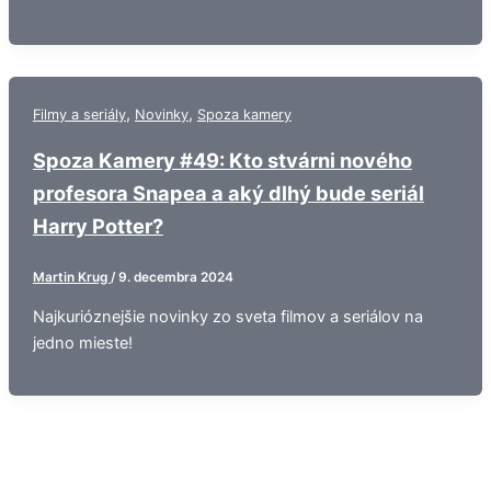
,
,
Filmy a seriály
Novinky
Spoza kamery
Spoza Kamery #49: Kto stvárni nového
profesora Snapea a aký dlhý bude seriál
Harry Potter?
Martin Krug
/
9. decembra 2024
Najkurióznejšie novinky zo sveta filmov a seriálov na
jedno mieste!