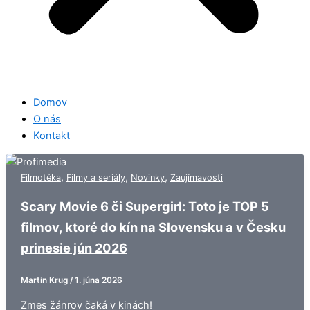
Domov
O nás
Kontakt
,
,
,
Filmotéka
Filmy a seriály
Novinky
Zaujímavosti
Scary Movie 6 či Supergirl: Toto je TOP 5
filmov, ktoré do kín na Slovensku a v Česku
prinesie jún 2026
Martin Krug
/
1. júna 2026
Zmes žánrov čaká v kinách!