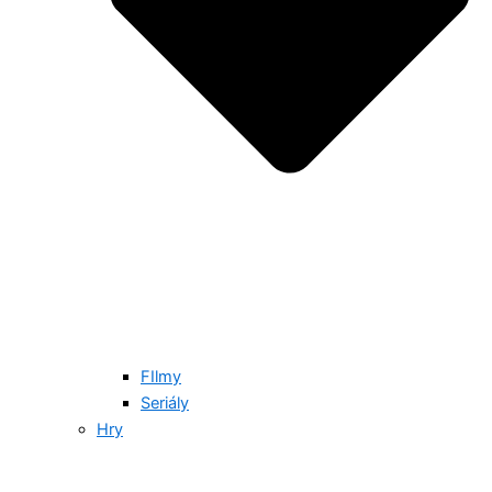
FIlmy
Seriály
Hry