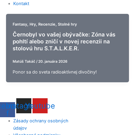
Kontakt
,
,
,
Fantasy
Hry
Recenzie
Stolné hry
Černobyl vo vašej obývačke: Zóna vás
pohltí alebo zničí v novej recenzii na
stolovú hru S.T.A.L.K.E.R.
Matúš Takáč
/
20. januára 2026
Ponor sa do sveta radioaktívnej divočiny!
cebook-
Instagram
Youtube
f
Zásady ochrany osobných
údajov