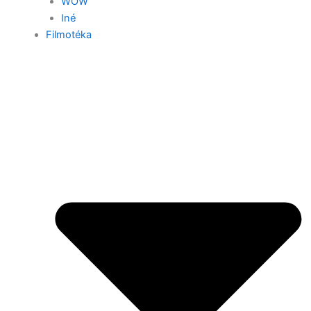
WOW
Iné
Filmotéka