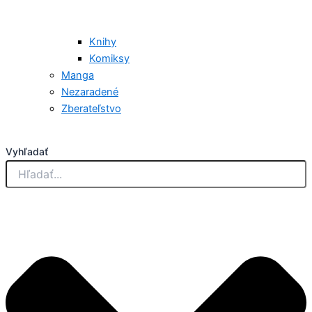
Knihy
Komiksy
Manga
Nezaradené
Zberateľstvo
Vyhľadať