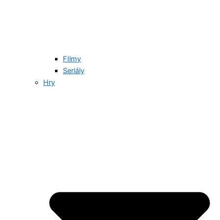
FIlmy
Seriály
Hry