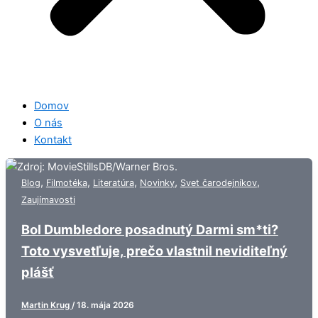
Domov
O nás
Kontakt
,
,
,
,
,
Blog
Filmotéka
Literatúra
Novinky
Svet čarodejníkov
Zaujímavosti
Bol Dumbledore posadnutý Darmi sm*ti?
Toto vysvetľuje, prečo vlastnil neviditeľný
plášť
Martin Krug
/
18. mája 2026