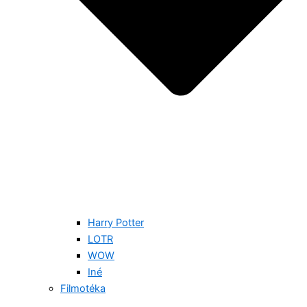
Harry Potter
LOTR
WOW
Iné
Filmotéka