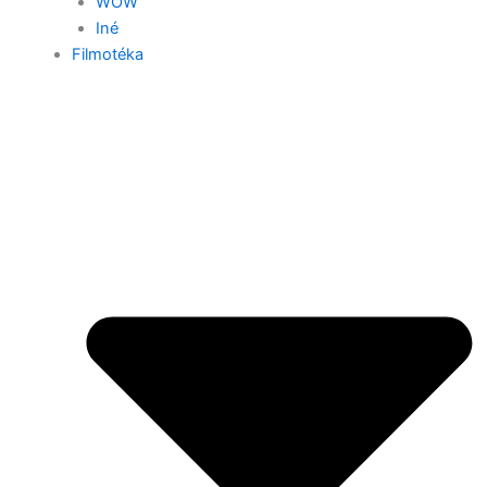
WOW
Iné
Filmotéka