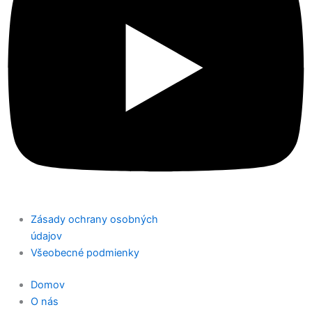
Zásady ochrany osobných
údajov
Všeobecné podmienky
Domov
O nás