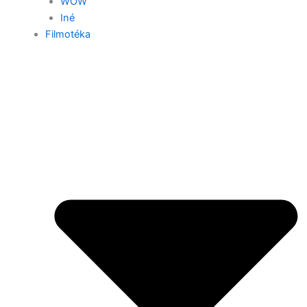
WOW
Iné
Filmotéka