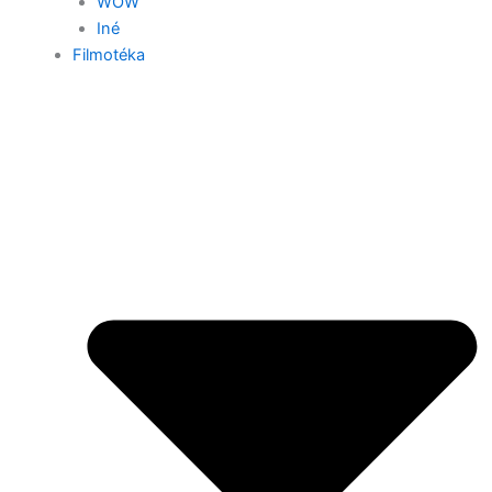
WOW
Iné
Filmotéka