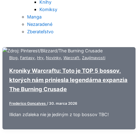
Knihy
Komiksy
Manga
Nezaradené
Zberateľstvo
,
,
,
,
,
Blog
Fantasy
Hry
Novinky
Warcraft
Zaujímavosti
Kroniky Warcraftu: Toto je TOP 5 bossov,
ktorých nám priniesla legendárna expanzia
The Burning Crusade
Frederico Goncalves
/
30. marca 2026
Illidan zďaleka nie je jediným z top bossov TBC!