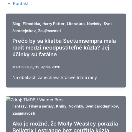
Kontakt
,
,
,
,
,
Blog
Filmotéka
Harry Potter
Literatúra
Novinky
Svet
,
čarodejníkov
Zaujímavosti
Prečo by sa kliatba Sectumsempra mala
radiť medzi neodpustiteľné kúzla? Jej
účinky sú fatálne
Martin Krug
/
13. apríla 2026
Na obetiach zanecháva hrozivé tržné rany
,
,
,
,
,
Fantasy
Filmy a seriály
Knihy
Novinky
Svet čarodejníkov
Zaujímavosti
Ako je možné, že Molly Weasley porazila
Bellatrix Lestrange bez použitia kúzla