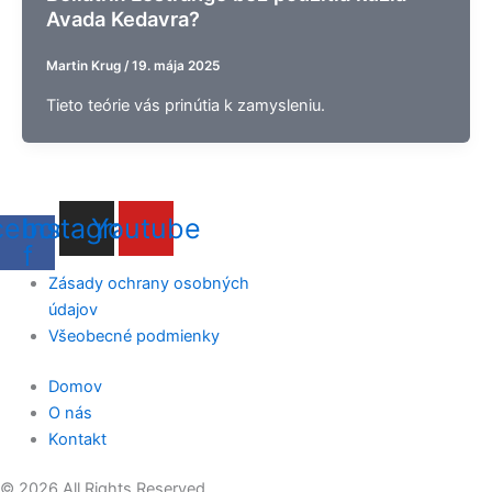
Avada Kedavra?
Martin Krug
/
19. mája 2025
Tieto teórie vás prinútia k zamysleniu.
cebook-
Instagram
Youtube
f
Zásady ochrany osobných
údajov
Všeobecné podmienky
Domov
O nás
Kontakt
© 2026 All Rights Reserved.