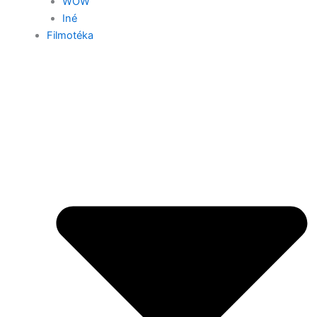
WOW
Iné
Filmotéka