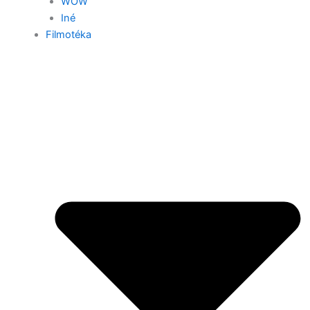
WOW
Iné
Filmotéka