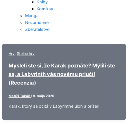
Knihy
Komiksy
Manga
Nezaradené
Zberateľstvo
,
Hry
Stolné hry
Mysleli ste si, že Karak poznáte? Mýlili ste
sa, a Labyrinth vás novému priučí!
(Recenzia)
Matúš Takáč
/
8. mája 2026
Karak, ktorý sa ocitá v Labyrinthe úloh a príšer!