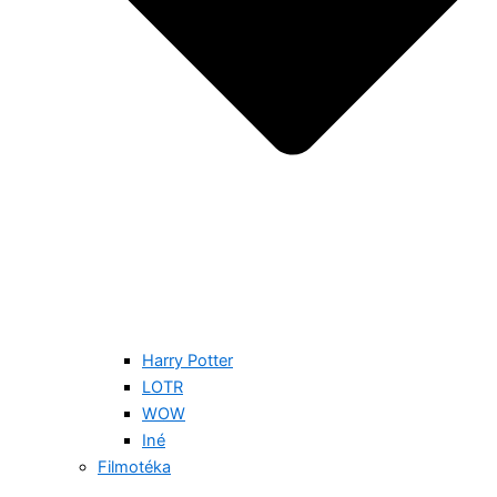
Harry Potter
LOTR
WOW
Iné
Filmotéka