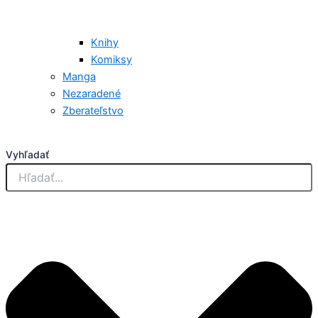
Knihy
Komiksy
Manga
Nezaradené
Zberateľstvo
Vyhľadať