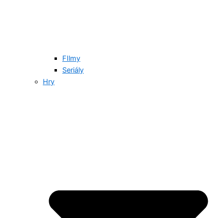
FIlmy
Seriály
Hry