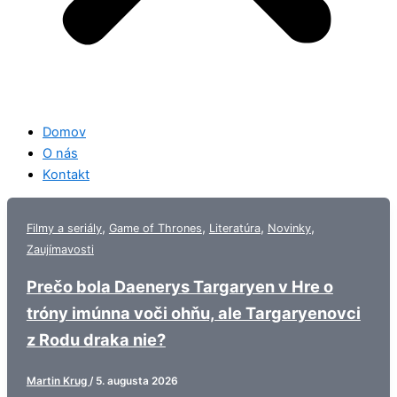
Domov
O nás
Kontakt
,
,
,
,
Filmy a seriály
Game of Thrones
Literatúra
Novinky
Zaujímavosti
Prečo bola Daenerys Targaryen v Hre o
tróny imúnna voči ohňu, ale Targaryenovci
z Rodu draka nie?
Martin Krug
/
5. augusta 2026