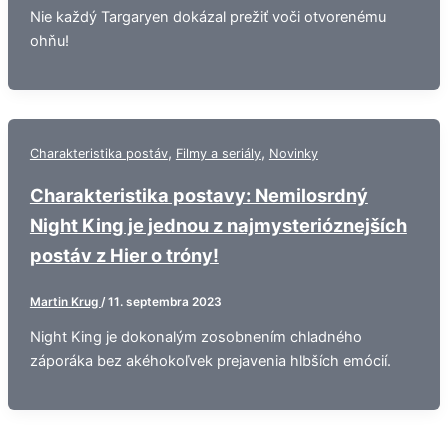
Nie každý Targaryen dokázal prežiť voči otvorenému
ohňu!
,
,
Charakteristika postáv
Filmy a seriály
Novinky
Charakteristika postavy: Nemilosrdný
Night King je jednou z najmysterióznejších
postáv z Hier o tróny!
Martin Krug
/
11. septembra 2023
Night King je dokonalým zosobnením chladného
záporáka bez akéhokoľvek prejavenia hlbších emócií.