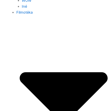
WOW
Iné
Filmotéka