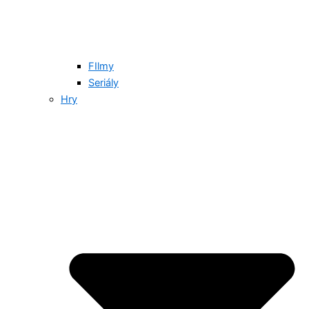
FIlmy
Seriály
Hry