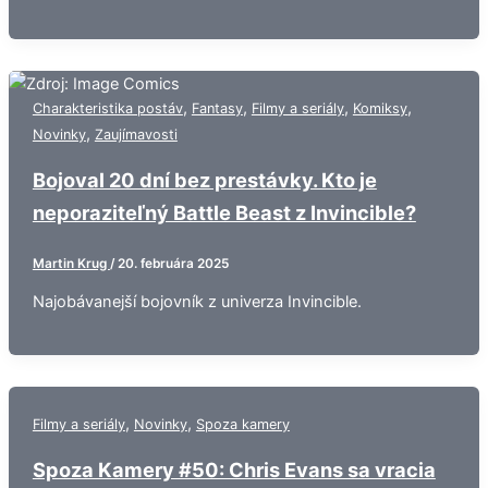
,
,
,
,
Charakteristika postáv
Fantasy
Filmy a seriály
Komiksy
,
Novinky
Zaujímavosti
Bojoval 20 dní bez prestávky. Kto je
neporaziteľný Battle Beast z Invincible?
Martin Krug
/
20. februára 2025
Najobávanejší bojovník z univerza Invincible.
,
,
Filmy a seriály
Novinky
Spoza kamery
Spoza Kamery #50: Chris Evans sa vracia