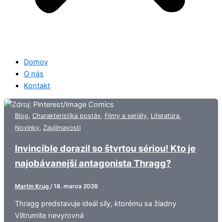
Domov
O nás
Kontakt
,
,
,
,
Blog
Charakteristika postáv
Filmy a seriály
Literatúra
,
Novinky
Zaujímavosti
Invincible dorazil so štvrtou sériou! Kto je
najobávanejší antagonista Thragg?
Martin Krug
/
18. marca 2026
Thragg predstavuje ideál sily, ktorému sa žiadny
Viltrumite nevyrovná