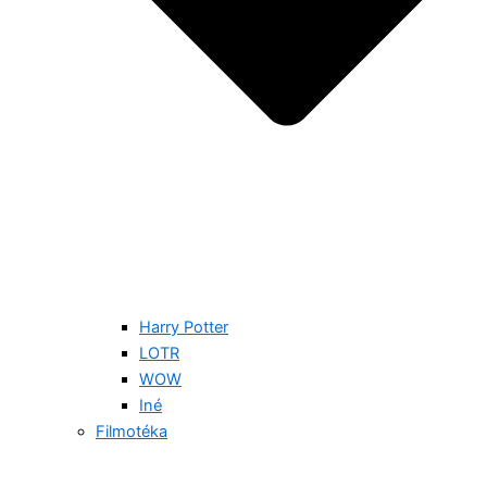
Harry Potter
LOTR
WOW
Iné
Filmotéka