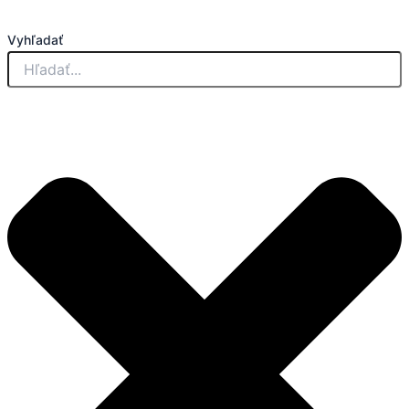
Preskočiť
na
Vyhľadať
obsah