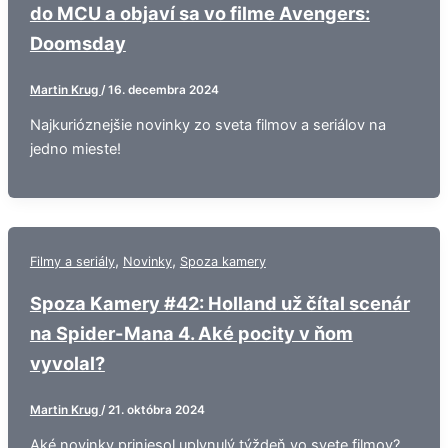
do MCU a objaví sa vo filme Avengers:
Doomsday
Martin Krug
/
16. decembra 2024
Najkurióznejšie novinky zo sveta filmov a seriálov na
jedno mieste!
,
,
Filmy a seriály
Novinky
Spoza kamery
Spoza Kamery #42: Holland už čítal scenár
na Spider-Mana 4. Aké pocity v ňom
vyvolal?
Martin Krug
/
21. októbra 2024
Aké novinky priniesol uplynulý týždeň vo svete filmov?