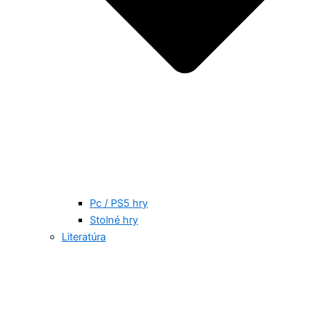
Pc / PS5 hry
Stolné hry
Literatúra