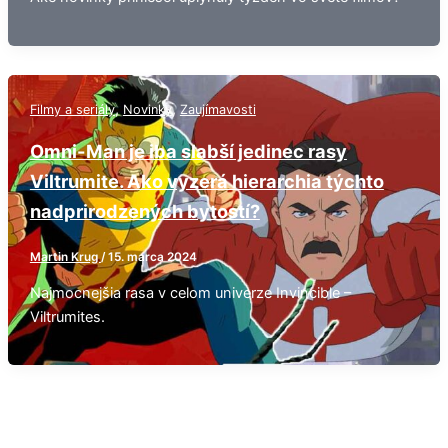
,
,
Filmy a seriály
Novinky
Zaujímavosti
Omni-Man je iba slabší jedinec rasy
Viltrumite. Ako vyzerá hierarchia týchto
nadprirodzených bytostí?
Martin Krug
/
15. marca 2024
Najmocnejšia rasa v celom univerze Invincible –
Viltrumites.