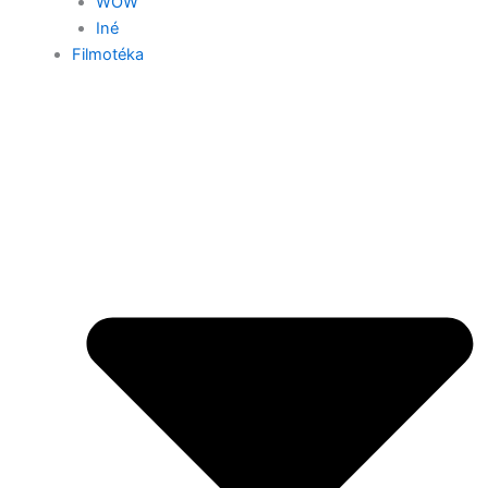
WOW
Iné
Filmotéka