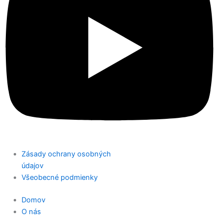
Zásady ochrany osobných
údajov
Všeobecné podmienky
Domov
O nás