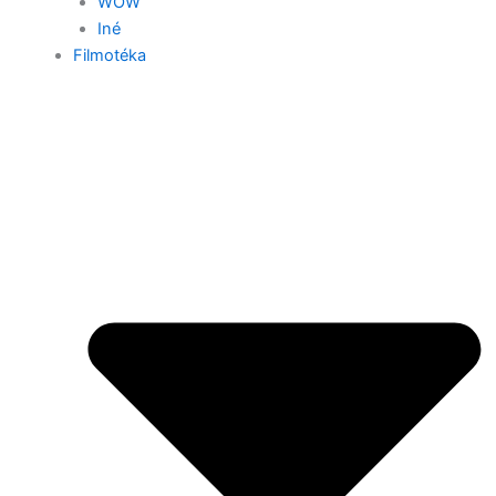
WOW
Iné
Filmotéka