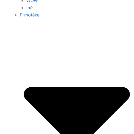
WOW
Iné
Filmotéka