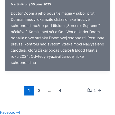
Martin Krug
/
30. júna 2025
Doctor Doom a jeho použitie mágie v súboji proti
Dormammuovi okamžite ukázalo, aké hrozivé
schopnosti možno pod titulom „Sorcerer Supreme“
očakávať. Komiksová séria One World Under Doom
odhalila nové stránky Doomovej osobnosti. Postupne
prevzal kontrolu nad svetom vďaka moci Najvyššieho
čarodeja, ktorú získal počas udalostí Blood Hunt z
roku 2024. Odvtedy využíval čarodejnícke
schopnosti na
1
2
…
4
Ďalší
→
Facebook-f