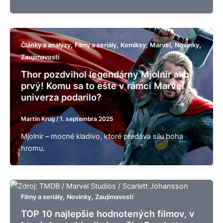
,
,
,
,
,
Články a analýzy
Filmy a seriály
Komiksy
Marvel
Novinky
Zaujímavosti
Thor pozdvihol legendárny Mjolnir ako
prvý! Komu sa to ešte v rámci Marvel
univerza podarilo?
Martin Krug
/
1. septembra 2025
Mjolnir – mocné kladivo, ktoré predáva silu boha
hromu.
,
,
Filmy a seriály
Novinky
Zaujímavosti
TOP 10 najlepšie hodnotených filmov, v