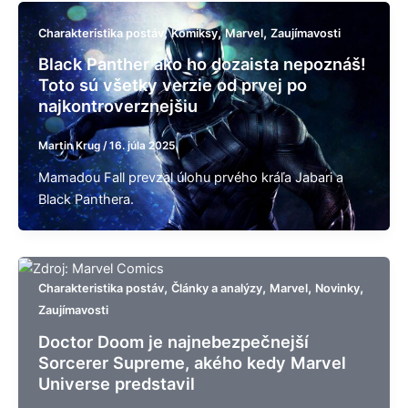
,
,
,
Charakteristika postáv
Komiksy
Marvel
Zaujímavosti
Black Panther ako ho dozaista nepoznáš!
Toto sú všetky verzie od prvej po
najkontroverznejšiu
Martin Krug
/
16. júla 2025
Mamadou Fall prevzal úlohu prvého kráľa Jabari a
Black Panthera.
,
,
,
,
Charakteristika postáv
Články a analýzy
Marvel
Novinky
Zaujímavosti
Doctor Doom je najnebezpečnejší
Sorcerer Supreme, akého kedy Marvel
Universe predstavil