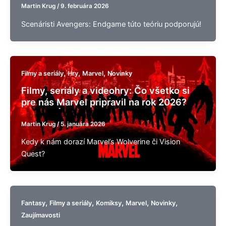
Martin Krug
/
9. februára 2026
Scenáristi Avengers: Endgame túto teóriu podporujú!
,
,
,
Filmy a seriály
Hry
Marvel
Novinky
Filmy, seriály a videohry: Čo všetko si
pre nás Marvel pripravil na rok 2026?
Martin Krug
/
5. januára 2026
Kedy k nám dorazí Marvel’s Wolverine či Vision
Quest?
,
,
,
,
,
Fantasy
Filmy a seriály
Komiksy
Marvel
Novinky
Zaujímavosti