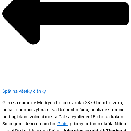
Späť na všetky články
Gimli sa narodil v Modrých horách v roku 2879 tretieho veku,
počas obdobia vyhnanstva Durinovho ľudu, približne storočie
po tragickom zničení mesta Dale a vyplienení Ereboru drakom
Smaugom. Jeho otcom bol
Glóin
, priamy potomok kráľa Náina
II. a aj Durina I. Nesmrteľného.
Jeho otec sa pridal k Thorinovi