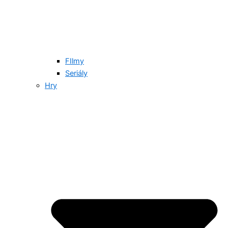
FIlmy
Seriály
Hry