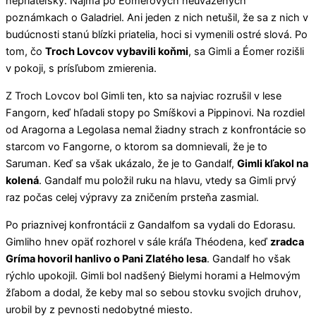
nepriateľsky. Najmä po Éomerových neuvážených
poznámkach o Galadriel. Ani jeden z nich netušil, že sa z nich v
budúcnosti stanú blízki priatelia, hoci si vymenili ostré slová. Po
tom, čo
Troch Lovcov vybavili koňmi
, sa Gimli a Éomer rozišli
v pokoji, s prísľubom zmierenia.
Z Troch Lovcov bol Gimli ten, kto sa najviac rozrušil v lese
Fangorn, keď hľadali stopy po Smíškovi a Pippinovi. Na rozdiel
od Aragorna a Legolasa nemal žiadny strach z konfrontácie so
starcom vo Fangorne, o ktorom sa domnievali, že je to
Saruman. Keď sa však ukázalo, že je to Gandalf,
Gimli kľakol na
kolená
. Gandalf mu položil ruku na hlavu, vtedy sa Gimli prvý
raz počas celej výpravy za zničením prsteňa zasmial.
Po priaznivej konfrontácii z Gandalfom sa vydali do Edorasu.
Gimliho hnev opäť rozhorel v sále kráľa Théodena, keď
zradca
Gríma hovoril hanlivo o Pani Zlatého lesa
. Gandalf ho však
rýchlo upokojil. Gimli bol nadšený Bielymi horami a Helmovým
žľabom a dodal, že keby mal so sebou stovku svojich druhov,
urobil by z pevnosti nedobytné miesto.