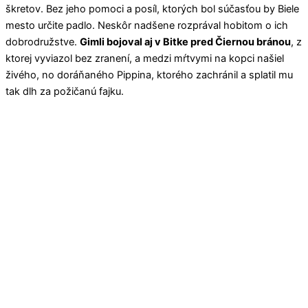
škretov. Bez jeho pomoci a posíl, ktorých bol súčasťou by Biele
mesto určite padlo. Neskôr nadšene rozprával hobitom o ich
dobrodružstve.
Gimli bojoval aj v Bitke pred Čiernou bránou
, z
ktorej vyviazol bez zranení, a medzi mŕtvymi na kopci našiel
živého, no doráňaného Pippina, ktorého zachránil a splatil mu
tak dlh za požičanú fajku.