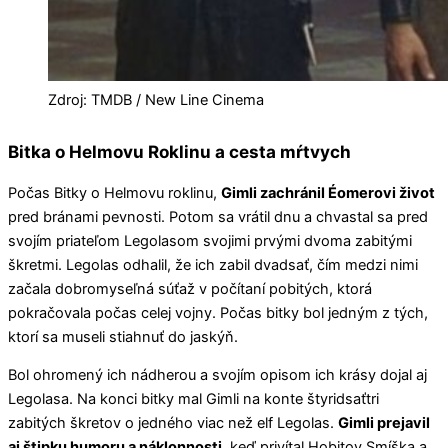
Zdroj: TMDB / New Line Cinema
Bitka o Helmovu Roklinu a cesta mŕtvych
Počas Bitky o Helmovu roklinu,
Gimli zachránil Éomerovi život
pred bránami pevnosti. Potom sa vrátil dnu a chvastal sa pred
svojím priateľom Legolasom svojimi prvými dvoma zabitými
škretmi. Legolas odhalil, že ich zabil dvadsať, čím medzi nimi
začala dobromyseľná súťaž v počítaní pobitých, ktorá
pokračovala počas celej vojny. Počas bitky bol jedným z tých,
ktorí sa museli stiahnuť do jaskýň.
Bol ohromený ich nádherou a svojím opisom ich krásy dojal aj
Legolasa. Na konci bitky mal Gimli na konte štyridsaťtri
zabitých škretov o jedného viac než elf Legolas.
Gimli prejavil
aj štipku humoru a náklonnosti
, keď privítal Hobitov Smíška a