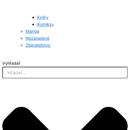
Knihy
Komiksy
Manga
Nezaradené
Zberateľstvo
Vyhľadať