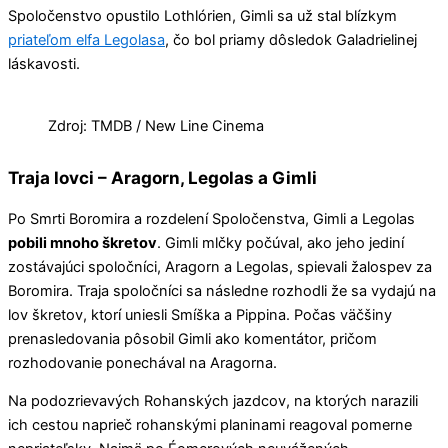
Spoločenstvo opustilo Lothlórien, Gimli sa už stal blízkym
priateľom elfa Legolasa
, čo bol priamy dôsledok Galadrielinej
láskavosti.
Zdroj: TMDB / New Line Cinema
Traja lovci – Aragorn, Legolas a Gimli
Po Smrti Boromira a rozdelení Spoločenstva, Gimli a Legolas
pobili mnoho škretov
. Gimli mlčky počúval, ako jeho jediní
zostávajúci spoločníci, Aragorn a Legolas, spievali žalospev za
Boromira. Traja spoločníci sa následne rozhodli že sa vydajú na
lov škretov, ktorí uniesli Smíška a Pippina. Počas väčšiny
prenasledovania pôsobil Gimli ako komentátor, pričom
rozhodovanie ponechával na Aragorna.
Na podozrievavých Rohanských jazdcov, na ktorých narazili
ich cestou naprieč rohanskými planinami reagoval pomerne