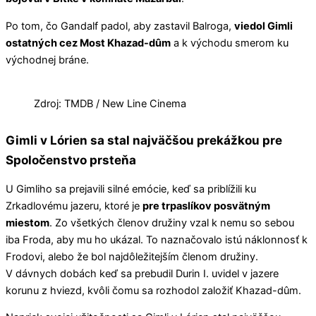
Po tom, čo Gandalf padol, aby zastavil Balroga,
viedol Gimli
ostatných cez Most Khazad-dûm
a k východu smerom ku
východnej bráne.
Zdroj: TMDB / New Line Cinema
Gimli v Lórien sa stal najväčšou prekážkou pre
Spoločenstvo prsteňa
U Gimliho sa prejavili silné emócie, keď sa priblížili ku
Zrkadlovému jazeru, ktoré je
pre trpaslíkov posvätným
miestom
. Zo všetkých členov družiny vzal k nemu so sebou
iba Froda, aby mu ho ukázal. To naznačovalo istú náklonnosť k
Frodovi, alebo že bol najdôležitejším členom družiny.
V dávnych dobách keď sa prebudil Durin I. uvidel v jazere
korunu z hviezd, kvôli čomu sa rozhodol založiť Khazad-dûm.