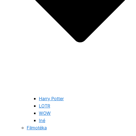
Harry Potter
LOTR
WOW
Iné
Filmotéka