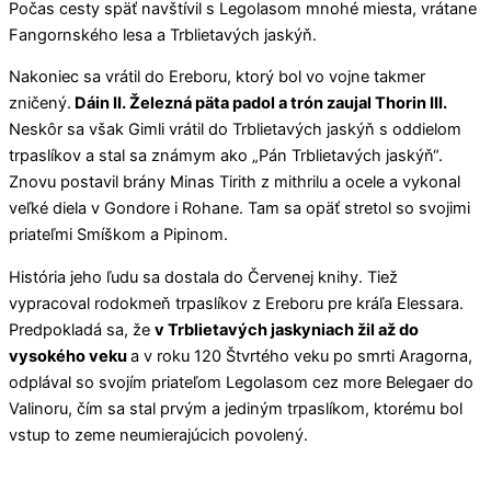
Počas cesty späť navštívil s Legolasom mnohé miesta, vrátane
Fangornského lesa a Trblietavých jaskýň.
Nakoniec sa vrátil do Ereboru, ktorý bol vo vojne takmer
zničený.
Dáin II. Železná päta padol a trón zaujal Thorin III.
Neskôr sa však Gimli vrátil do Trblietavých jaskýň s oddielom
trpaslíkov a stal sa známym ako „Pán Trblietavých jaskýň“.
Znovu postavil brány Minas Tirith z mithrilu a ocele a vykonal
veľké diela v Gondore i Rohane. Tam sa opäť stretol so svojimi
priateľmi Smíškom a Pipinom.
História jeho ľudu sa dostala do Červenej knihy. Tiež
vypracoval rodokmeň trpaslíkov z Ereboru pre kráľa Elessara.
Predpokladá sa, že
v Trblietavých jaskyniach žil až do
vysokého veku
a v roku 120 Štvrtého veku po smrti Aragorna,
odplával so svojím priateľom Legolasom cez more Belegaer do
Valinoru, čím sa stal prvým a jediným trpaslíkom, ktorému bol
vstup to zeme neumierajúcich povolený.