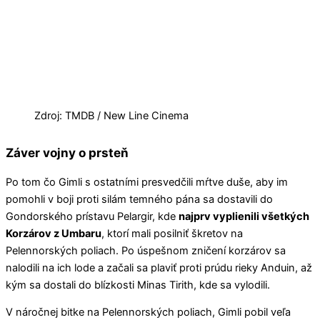
Zdroj: TMDB / New Line Cinema
Záver vojny o prsteň
Po tom čo Gimli s ostatními presvedčili mŕtve duše, aby im
pomohli v boji proti silám temného pána sa dostavili do
Gondorského prístavu Pelargir, kde
najprv vyplienili všetkých
Korzárov z Umbaru
, ktorí mali posilniť škretov na
Pelennorských poliach. Po úspešnom zničení korzárov sa
nalodili na ich lode a začali sa plaviť proti prúdu rieky Anduin, až
kým sa dostali do blízkosti Minas Tirith, kde sa vylodili.
V náročnej bitke na Pelennorských poliach, Gimli pobil veľa