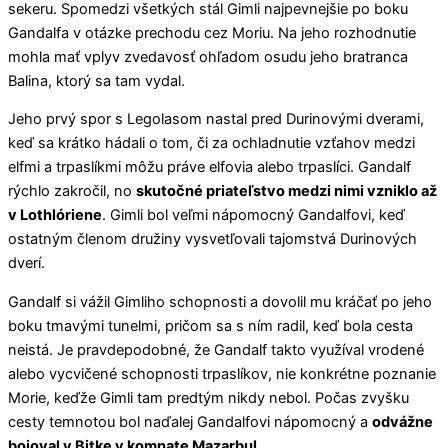
sekeru. Spomedzi všetkých stál Gimli najpevnejšie po boku
Gandalfa v otázke prechodu cez Moriu. Na jeho rozhodnutie
mohla mať vplyv zvedavosť ohľadom osudu jeho bratranca
Balina, ktorý sa tam vydal.
Jeho prvý spor s Legolasom nastal pred Durinovými dverami,
keď sa krátko hádali o tom, či za ochladnutie vzťahov medzi
elfmi a trpaslíkmi môžu práve elfovia alebo trpaslíci. Gandalf
rýchlo zakročil, no
skutočné priateľstvo medzi nimi vzniklo až
v Lothlóriene
. Gimli bol veľmi nápomocný Gandalfovi, keď
ostatným členom družiny vysvetľovali tajomstvá Durinových
dverí.
Gandalf si vážil Gimliho schopnosti a dovolil mu kráčať po jeho
boku tmavými tunelmi, pričom sa s ním radil, keď bola cesta
neistá. Je pravdepodobné, že Gandalf takto využíval vrodené
alebo vycvičené schopnosti trpaslíkov, nie konkrétne poznanie
Morie, keďže Gimli tam predtým nikdy nebol. Počas zvyšku
cesty temnotou bol naďalej Gandalfovi nápomocný a
odvážne
bojoval v Bitke v komnate Mazarbul
.