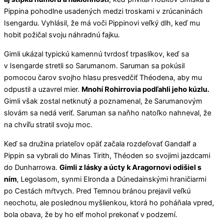
Pippina pohodlne usadených medzi troskami v zrúcaninách
Isengardu. Vyhlásil, že má voči Pippinovi veľký dlh, keď mu
hobit požičal svoju náhradnú fajku.
Gimli ukázal typickú kamennú tvrdosť trpaslíkov, keď sa
v Isengarde stretli so Sarumanom. Saruman sa pokúsil
pomocou čarov svojho hlasu presvedčiť Théodena, aby mu
odpustil a uzavrel mier.
Mnohí Rohirrovia podľahli jeho kúzlu.
Gimli však zostal netknutý a poznamenal, že Sarumanovým
slovám sa nedá veriť. Saruman sa naňho natoľko nahneval, že
na chvíľu stratil svoju moc.
Keď sa družina priateľov opäť začala rozdeľovať Gandalf a
Pippin sa vybrali do Minas Tirith, Théoden so svojimi jazdcami
do Dunharrowa.
Gimli z lásky a úcty k Aragornovi odišiel s
ním
, Legolasom, synmi Elronda a Dúnedainskými hraničiarmi
po Cestách mŕtvych. Pred Temnou bránou prejavil veľkú
neochotu, ale poslednou myšlienkou, ktorá ho poháňala vpred,
bola obava, že by ho elf mohol prekonať v podzemí.