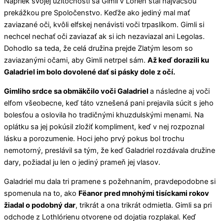
Napriek svojej užitočnosti sa Gimli v Lórien stal najväčšou
prekážkou pre Spoločenstvo. Keďže ako jediný mal mať
zaviazané oči, kvôli elfskej nenávisti voči trpaslíkom. Gimli si
nechcel nechať oči zaviazať ak si ich nezaviazal ani Legolas.
Dohodlo sa teda, že celá družina prejde Zlatým lesom so
zaviazanými očami, aby Gimli netrpel sám.
Až keď dorazili ku
Galadriel im bolo dovolené dať si pásky dole z očí.
Gimliho srdce sa obmäkčilo voči Galadriel
a následne aj voči
elfom všeobecne, keď táto vznešená pani prejavila súcit s jeho
bolesťou a oslovila ho tradičnými khuzdulskými menami. Na
oplátku sa jej pokúsil zložiť kompliment, keď v nej rozpoznal
lásku a porozumenie. Hoci jeho prvý pokus bol trochu
nemotorný, preslávil sa tým, že keď Galadriel rozdávala družine
dary, požiadal ju len o jediný prameň jej vlasov.
Galadriel mu dala tri pramene s požehnaním, pravdepodobne si
spomenula na to, ako
Fëanor pred mnohými tisíckami rokov
žiadal o podobný dar
, trikrát a ona trikrát odmietla. Gimli sa pri
odchode z Lothlórienu otvorene od dojatia rozplakal. Keď