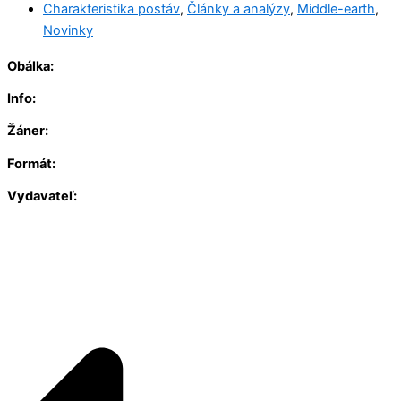
Charakteristika postáv
,
Články a analýzy
,
Middle-earth
,
Novinky
Obálka:
Info:
Žáner:
Formát:
Vydavateľ: