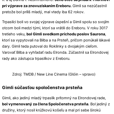
pri výprave za znovuzískaním Ereboru.
Gimli sa nezúčastnil
pretože bol príliš mladý, mal vtedy iba 62 rokov.
Trpaslíci boli vo svojej výprave úspešní a Gimli spolu so svojím
otcom boli medzi tými, ktorí sa vrátili do Ereboru. V roku 3017
tretieho veku,
bol Gimli svedkom príchodu poslov Saurona
,
ktorí sa vypytovali na Bilba a na Prsteň, pričom ponúkali lákavé
dary. Gimli teda putoval do Roklinky s dvojakým cieľom.
Varovať Bilba a vyhľadať radu Elronda. Zúčastnil sa Elrondovej
rady ako zástupca trpaslíkov z Ereboru.
Zdroj: TMDB / New Line Cinema (Glóin – vpravo)
Gimli súčasťou spoločenstva prsteňa
Gimli, ako jediný mladý trpaslík prítomný na Elrondovej rade,
bol vymenovaný za člena Spoločenstva prsteňa
. Bol jediný z
družiny, ktorý nosil krúžkovú košeľu a mal pri sebe širokú