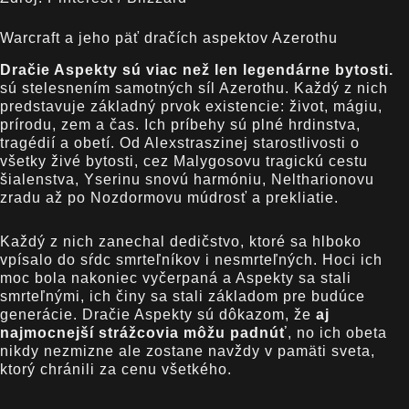
Warcraft a jeho päť dračích aspektov Azerothu
Dračie Aspekty sú viac než len legendárne bytosti.
sú stelesnením samotných síl Azerothu. Každý z nich
predstavuje základný prvok existencie: život, mágiu,
prírodu, zem a čas. Ich príbehy sú plné hrdinstva,
tragédií a obetí. Od Alexstraszinej starostlivosti o
všetky živé bytosti, cez Malygosovu tragickú cestu
šialenstva, Yserinu snovú harmóniu, Neltharionovu
zradu až po Nozdormovu múdrosť a prekliatie.
Každý z nich zanechal dedičstvo, ktoré sa hlboko
vpísalo do sŕdc smrteľníkov i nesmrteľných. Hoci ich
moc bola nakoniec vyčerpaná a Aspekty sa stali
smrteľnými, ich činy sa stali základom pre budúce
generácie. Dračie Aspekty sú dôkazom, že
aj
najmocnejší strážcovia môžu padnúť
, no ich obeta
nikdy nezmizne ale zostane navždy v pamäti sveta,
ktorý chránili za cenu všetkého.