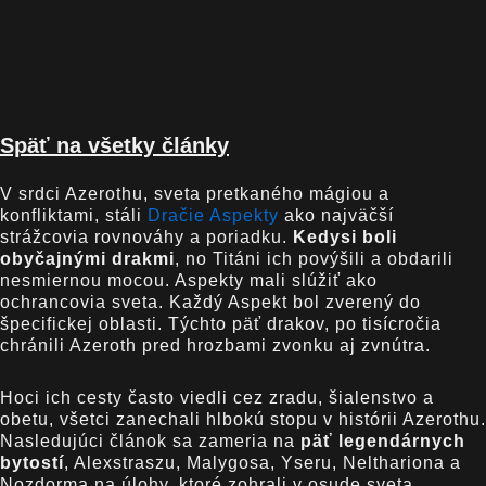
Späť na všetky články
V srdci Azerothu, sveta pretkaného mágiou a
konfliktami, stáli
Dračie Aspekty
ako najväčší
strážcovia rovnováhy a poriadku.
Kedysi boli
obyčajnými drakmi
, no Titáni ich povýšili a obdarili
nesmiernou mocou. Aspekty mali slúžiť ako
ochrancovia sveta. Každý Aspekt bol zverený do
špecifickej oblasti. Týchto päť drakov, po tisícročia
chránili Azeroth pred hrozbami zvonku aj zvnútra.
Hoci ich cesty často viedli cez zradu, šialenstvo a
obetu, všetci zanechali hlbokú stopu v histórii Azerothu.
Nasledujúci článok sa zameria na
päť legendárnych
bytostí
, Alexstraszu, Malygosa, Yseru, Nelthariona a
Nozdorma na úlohy, ktoré zohrali v osude sveta.