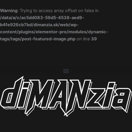
Preskočiť
na
Warning
: Trying to access array offset on false in
obsah
/data/a/c/ac5dd083-59d5-4538-aed9-
b4fe926cb7bd/dimanzia.sk/web/wp-
content/plugins/elementor-pro/modules/dynamic-
tags/tags/post-featured-image.php
on line
39