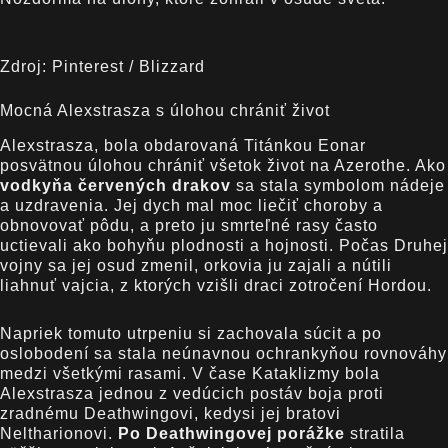
Zdroj: Pinterest / Blizzard
Mocná Alexstrasza s úlohou chrániť život
Alexstrasza, bola obdarovaná Titánkou Eonar
posvätnou úlohou chrániť všetok život na Azerothe. Ako
vodkyňa červených drakov
sa stala symbolom nádeje
a uzdravenia. Jej dych mal moc liečiť choroby a
obnovovať pôdu, a preto ju smrteľné rasy často
uctievali ako bohyňu plodnosti a hojnosti. Počas Druhej
vojny sa jej osud zmenil, orkovia ju zajali a nútili
liahnuť vajcia, z ktorých vzišli draci zotročení Hordou.
Napriek tomuto utrpeniu si zachovala súcit a po
oslobodení sa stala neúnavnou ochrankyňou rovnováhy
medzi všetkými rasami. V čase Kataklizmy bola
Alexstrasza jednou z vedúcich postáv boja proti
zradnému Deathwingovi, kedysi jej bratovi
Neltharionovi.
Po Deathwingovej porážke
stratila