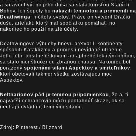
a spravodlivý, no jeho duša sa stala korisťou Starých
Bohov. Ich šepoty ho
nakazili temnotou a premenili na
Deathwinga
, ničiteľa svetov. Práve on vytvoril Dračiu
dušu, artefakt, ktorý mal spočiatku pomáhať, no
nakoniec ho použil na zlé účely.
Deathwingove výbuchy hnevu pretvorili kontinenty,
spôsobili Kataklizmu a priniesli nevídané utrpenie.
Jeho telo, posilnené kovom a naplnené tekutým ohňom,
sa stalo monštruóznou zbraňou chaosu. Nakoniec bol
porazený
spojenými silami Aspektov a smrteľníkov
,
ktorí obetovali takmer všetku zostávajúcu moc
Aspektov.
Neltharionov pád je temnou pripomienkou
, že aj tí
najväčší ochrancovia môžu podľahnúť skaze, ak sa
nechajú ovládnuť temnými silami.
Zdroj: Pinterest / Blizzard