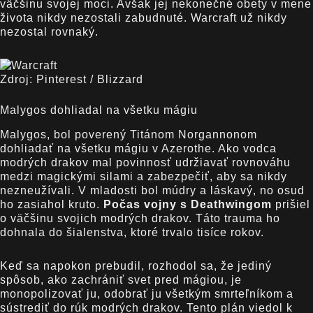
väčšinu svojej moci. Avšak jej nekonečné obety v mene
života nikdy nezostali zabudnuté. Warcraft už nikdy
nezostal rovnaký.
Zdroj: Pinterest / Blizzard
Malygos dohliadal na všetku mágiu
Malygos, bol poverený Titánom Norgannonom
dohliadať na všetku mágiu v Azerothe. Ako vodca
modrých drakov mal povinnosť udržiavať rovnováhu
medzi magickými silami a zabezpečiť, aby sa nikdy
nezneužívali. V mladosti bol múdry a láskavý, no osud
ho zasiahol kruto.
Počas vojny s Deathwingom
prišiel
o väčšinu svojich modrých drakov. Táto trauma ho
dohnala do šialenstva, ktoré trvalo tisíce rokov.
Keď sa napokon prebudil, rozhodol sa, že jediný
spôsob, ako zachrániť svet pred mágiou, je
monopolizovať ju, odobrať ju všetkým smrteľníkom a
sústrediť do rúk modrých drakov. Tento plán viedol k