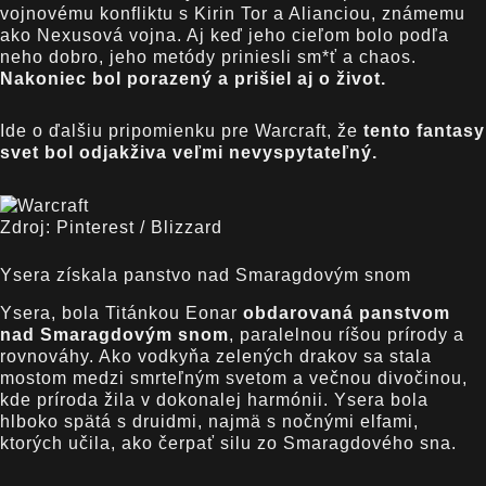
vojnovému konfliktu s Kirin Tor a Alianciou, známemu
ako Nexusová vojna. Aj keď jeho cieľom bolo podľa
neho dobro, jeho metódy priniesli sm*ť a chaos.
Nakoniec bol porazený a prišiel aj o život.
Ide o ďalšiu pripomienku pre Warcraft, že
tento fantasy
svet bol odjakživa veľmi nevyspytateľný.
Zdroj: Pinterest / Blizzard
Ysera získala panstvo nad Smaragdovým snom
Ysera, bola Titánkou Eonar
obdarovaná panstvom
nad Smaragdovým snom
, paralelnou ríšou prírody a
rovnováhy. Ako vodkyňa zelených drakov sa stala
mostom medzi smrteľným svetom a večnou divočinou,
kde príroda žila v dokonalej harmónii. Ysera bola
hlboko spätá s druidmi, najmä s nočnými elfami,
ktorých učila, ako čerpať silu zo Smaragdového sna.