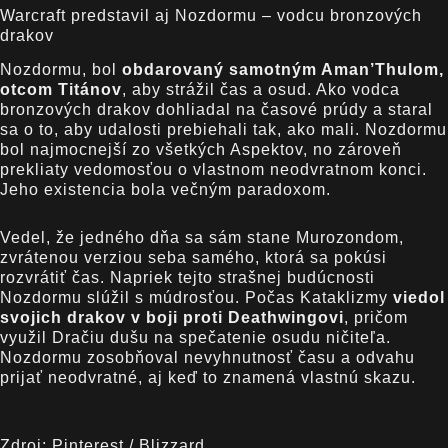
Warcraft predstavil aj Nozdormu – vodcu bronzových
drakov
Nozdormu, bol
obdarovaný samotným Aman’Thulom,
otcom Titánov
, aby strážil čas a osud. Ako vodca
bronzových drakov dohliadal na časové prúdy a staral
sa o to, aby udalosti prebiehali tak, ako mali. Nozdormu
bol najmocnejší zo všetkých Aspektov, no zároveň
prekliaty vedomosťou o vlastnom neodvratnom konci.
Jeho existencia bola večným paradoxom.
Vedel, že jedného dňa sa sám stane Murozondom,
zvrátenou verziou seba samého, ktorá sa pokúsi
rozvrátiť čas. Napriek tejto strašnej budúcnosti
Nozdormu slúžil s múdrosťou. Počas Kataklizmy
viedol
svojich drakov v boji proti Deathwingovi
, pričom
využil Dračiu dušu na spečatenie osudu ničiteľa.
Nozdormu zosobňoval nevyhnutnosť času a odvahu
prijať neodvratné, aj keď to znamená vlastnú skazu.
Zdroj: Pinterest / Blizzard