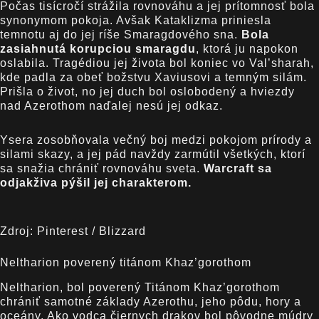
Počas tisícročí strážila rovnováhu a jej prítomnosť bola
synonymom pokoja. Avšak Kataklizma priniesla
temnotu aj do jej ríše Smaragdového sna.
Bola
zasiahnutá korupciou smaragdu
, ktorá ju napokon
oslabila. Tragédiou jej života bol koniec vo Val’sharah,
kde padla za obeť božstvu Xaviusovi a temným silám.
Prišla o život, no jej duch bol oslobodený a hviezdy
nad Azerothom naďalej nesú jej odkaz.
Ysera zosobňovala večný boj medzi pokojom prírody a
silami skazy, a jej pád navždy zarmútil všetkých, ktorí
sa snažia chrániť rovnováhu sveta.
Warcraft sa
odjakživa pýšil jej charakterom.
Zdroj: Pinterest / Blizzard
Neltharion poverený titánom Khaz’gorothom
Neltharion, bol poverený Titánom Khaz’gorothom
chrániť samotné základy Azerothu, jeho pôdu, hory a
oceány. Ako vodca čiernych drakov bol pôvodne múdry