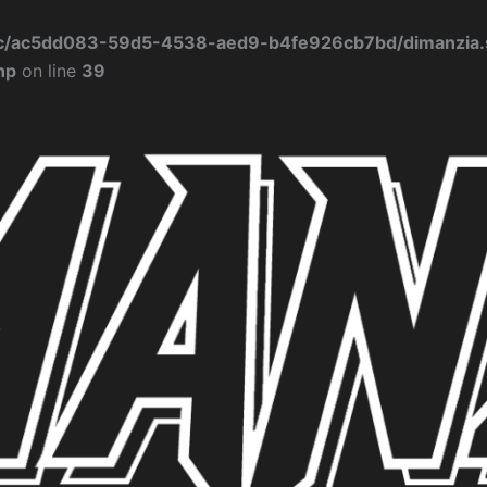
/c/ac5dd083-59d5-4538-aed9-b4fe926cb7bd/dimanzia.s
hp
on line
39