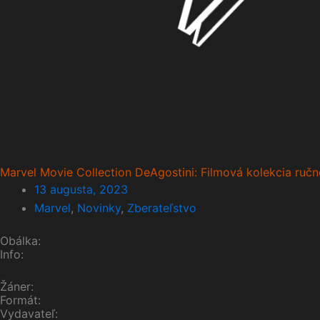
Marvel Movie Collection DeAgostini: Filmová kolekcia ručn
13 augusta, 2023
Marvel
,
Novinky
,
Zberateľstvo
Obálka:
Info:
Žáner:
Formát:
Vydavateľ: