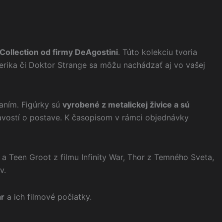
Collection od firmy DeAgostini
. Túto kolekciu tvoria
erika či Doktor Strange sa môžu nachádzať aj vo vašej
vaním. Figúrky sú
vyrobené z metalickej živice a sú
mavostí o postave. K časopisom v rámci objednávky
a Teen Groot z filmu Infinity War, Thor z Temného Sveta,
v.
ar
a ich filmové počiatky.