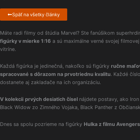
Späť na všetky články
Máte radi filmy od štúdia Marvel? Ste fanúšikom superhrdi
figúrky v mierke 1:16
a sú maximálne verné svojej filmovej
vitríne.
Každá figúrka je jedinečná, nakoľko sú figúrky
ručne maľov
spracované s dôrazom na prvotriednu kvalitu
. Každé čísl
dostanete aj zakladače na ich organizáciu.
V kolekcii
prvých desiatich čísel
nájdete postavy, ako Iron
Black Widow zo Zimného Vojaka, Black Panther z Občiansk
Dnes sa spolu pozrieme na figúrky
Hulka z filmu Avengers