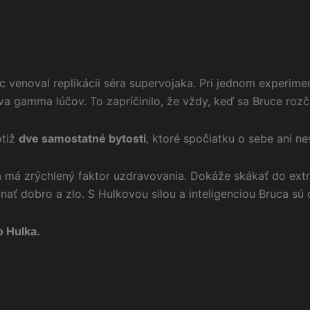
c venoval replikácii séra supervojaka. Pri jednom experim
gamma lúčov. To zapríčinilo, že vždy, keď sa Bruce rozčúl
otiž
dve samostatné bytosti
, ktoré spočiatku o sebe ani n
 a má zrýchlený faktor uzdravovania. Dokáže skákať do ext
nať dobro a zlo. S Hulkovou silou a inteligenciou Bruca sú
o Hulka.