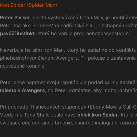
Iron Spider (Spider-Man)
Peter Parker
, sirota vychovávaná tetou May, je neobľúben
Peter má ako Spider-Man nadľudskú silu, je schopný udrža
pavúčí inštinkt
, ktorý ho varuje pred nebezpečenstvom.
Naverbuje ho sám Iron Man, ktorý ho zatiahne do konflikt
plnohodnotným členom Avengers. Pri pokuse o zastavenie z
neuvážené konanie.
Peter chce napraviť svoju reputáciu a podarí sa mu zachrán
miesto v Avengers
, no Peter odmietne, aby mohol ochraňo
Pri príchode Thanosových stúpencov (Ebony Maw a Cull Obs
Vtedy mu Tony Stark pošle nový
oblek Iron Spider
, ktorý
svietiace oči, ochranné brnenie, nanotechnológiu či roboti