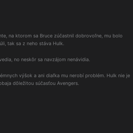
ente, na ktorom sa Bruce zúčastnil dobrovoľne, mu bolo
i, tak sa z neho stáva Hulk.
evedia, no neskôr sa navzájom nenávidia.
rémnych výšok a ani diaľka mu nerobí problém. Hulk nie je
 obaja dôležitou súčasťou Avengers.