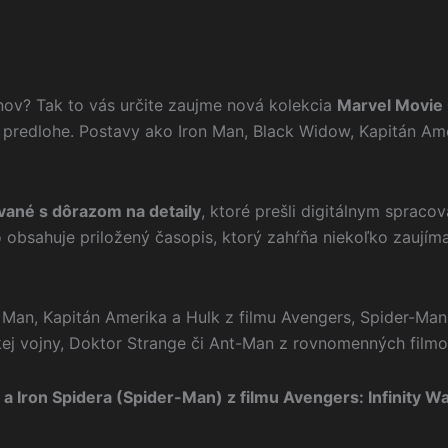
nov? Tak to vás určite zaujme nová kolekcia
Marvel Movie 
 predlohe. Postavy ako Iron Man, Black Widow, Kapitán Am
ané s dôrazom na detaily
, ktoré prešli digitálnym spraco
o obsahuje priložený časopis, ktorý zahŕňa niekoľko zaují
 Man, Kapitán Amerika a Hulk z filmu Avengers, Spider-Man 
ej vojny, Doktor Strange či Ant-Man z rovnomenných filmo
 a Iron Spidera (Spider-Man) z filmu Avengers: Infinity W