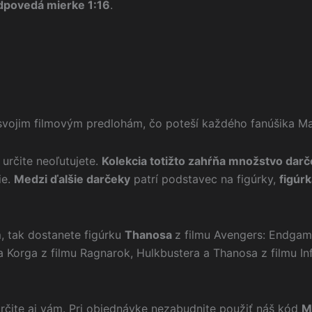
dpovedá mierke 1:16
.
svojim filmovým predlohám, čo poteší každého fanúšika Ma
 určite neoľutujete.
Kolekcia totižto zahŕňa množstvo darč
ie.
Medzi ďalšie darčeky
patrí podstavec na figúrky,
figúr
m
, tak dostanete figúrku
Thanosa
z filmu Avengers: Endgame
 a Korga z filmu Ragnarok, Hulkbustera a Thanosa z filmu In
rčite aj vám. Pri objednávke nezabudnite použiť náš kód
M