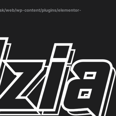
k/web/wp-content/plugins/elementor-