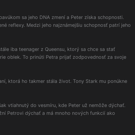
m pavúkom sa jeho DNA zmení a Peter získa schopnosti.
né reflexy. Medzi jeho najznámejšiu schopnosť patrí jeho
stále iba teenager z Queensu, ktorý sa chce sa stať
e oblek. To prinúti Petra prijať zodpovednosť za svoje
raní, ktorá ho takmer stála život. Tony Stark mu ponúkne
ak vtiahnutý do vesmíru, kde Peter už nemôže dýchať.
žní Petrovi dýchať a má mnoho nových funkcií ako