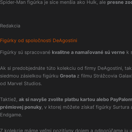
Spider-Man figúrka je síce menšia ako Hulk, ale
presne zo
Redakcia
Figúrky od spoločnosti DeAgostini
Figúrky sú spracované
kvalitne a namaľované sú verne
k 
Ak si predobjednáte túto kolekciu od firmy DeAgostini, tak
siedmou zásielkou figúrku
Groota
z filmu Strážcovia Galax
od Marvel Studios.
Taktiež,
ak si navyše zvolíte platbu kartou alebo PayPalo
prémiovej ponuky
, v ktorej môžete získať figúrky Surtura
Endgame.
Z kolekcie máme veľmi pozitívny dojem a odporúčame ju u