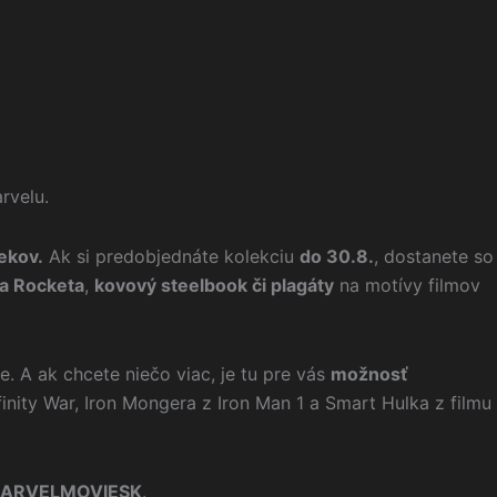
rvelu.
ekov.
Ak si predobjednáte kolekciu
do 30.8.
, dostanete so
ka Rocketa
,
kovový steelbook či plagáty
na motívy filmov
. A ak chcete niečo viac, je tu pre vás
možnosť
finity War, Iron Mongera z Iron Man 1 a Smart Hulka z filmu
ARVELMOVIESK
.