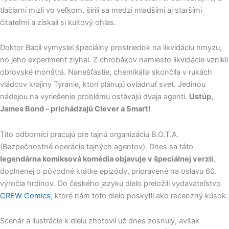
tlačiarní mizli vo veľkom, šírili sa medzi mladšími aj staršími
čitateľmi a získali si kultový ohlas.
Doktor Bacil vymyslel špeciálny prostriedok na likvidáciu hmyzu,
no jeho experiment zlyhal. Z chrobákov namiesto likvidácie vznikli
obrovské monštrá. Nanešťastie, chemikália skončila v rukách
vládcov krajiny Tyránie, ktorí plánujú ovládnuť svet. Jedinou
nádejou na vyriešenie problému ostávajú dvaja agenti.
Ustúp,
James Bond – prichádzajú Clever a Smart!
Títo odborníci pracujú pre tajnú organizáciu B.O.T.A.
(Bezpečnostné operácie tajných agentov). Dnes sa táto
legendárna komiksová komédia objavuje v špeciálnej verzii
,
doplnenej o pôvodné krátke epizódy, pripravené na oslavu 60.
výročia hrdinov. Do českého jazyku dielo preložili vydavateľstvo
CREW Comics
, ktoré nám toto dielo poskytli ako recenzný kúsok.
Scenár a ilustrácie k dielu zhotovil už dnes zosnulý, avšak