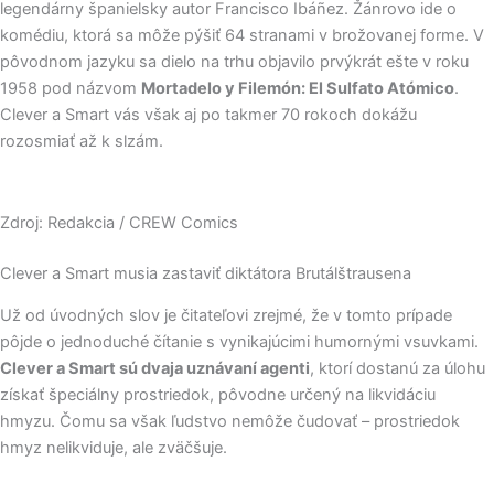
legendárny španielsky autor Francisco Ibáñez. Žánrovo ide o
komédiu, ktorá sa môže pýšiť 64 stranami v brožovanej forme. V
pôvodnom jazyku sa dielo na trhu objavilo prvýkrát ešte v roku
1958 pod názvom
Mortadelo y Filemón: El Sulfato Atómico
.
Clever a Smart vás však aj po takmer 70 rokoch dokážu
rozosmiať až k slzám.
Zdroj: Redakcia / CREW Comics
Clever a Smart musia zastaviť diktátora Brutálštrausena
Už od úvodných slov je čitateľovi zrejmé, že v tomto prípade
pôjde o jednoduché čítanie s vynikajúcimi humornými vsuvkami.
Clever a Smart sú dvaja uznávaní agenti
, ktorí dostanú za úlohu
získať špeciálny prostriedok, pôvodne určený na likvidáciu
hmyzu. Čomu sa však ľudstvo nemôže čudovať – prostriedok
hmyz nelikviduje, ale zväčšuje.