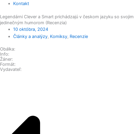
Kontakt
Legendárni Clever a Smart prichádzajú v českom jazyku so svojim
jedinečným humorom (Recenzia)
10 októbra, 2024
Články a analýzy
,
Komiksy
,
Recenzie
Obálka:
Info:
Žáner:
Formát:
Vydavateľ: