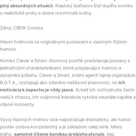
plný absurdných situácií
. Klasický Ibáñezov štýl dopĺňa komiks
o realistické prvky a dobre rozvrhnuté scény.
Zdroj: CREW Comics
Hlavní hrdinovia sú originálnymi postavami s vlastným štýlom
humoru
Komiks Clever a Smart: Atomový postřik predstavuje postavy s
jedinečnými charakteristikami, ktoré prispievajú k humoru a
dynamike príbehu. Clever a Smart, známi agenti tajnej organizácie
B.O.T.A., vystupujú ako zdanlivo nešikovní pracovníci, no
ich
motivácia k úspechu je vždy jasná
. Aj keď ich rozhodnutia často
vedú k chaosu, ich vzájomná interakcia vytvára neustále napätie a
vtipné momenty.
Vývoj hlavných hrdinov síce nepokračuje dramaticky, ale humor
postáv ostáva konzistentný a je základom celej série. Mimo
iného,
samotné čítanie komiksu prebieha plynulo
, bez