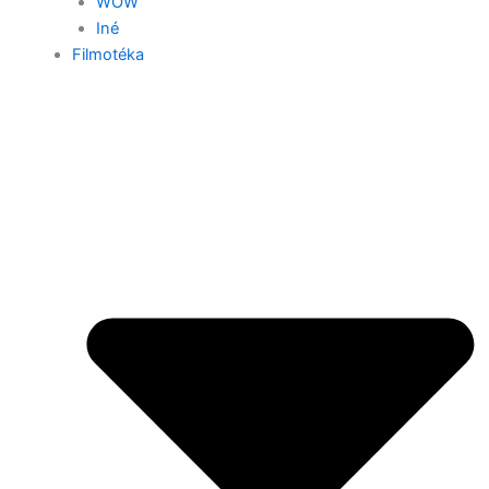
WOW
Iné
Filmotéka