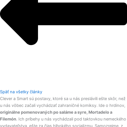
Späť na všetky články
Clever a Smart sú postavy, ktoré sa u nás preslávili ešte skôr, než
u nás vôbec začali vychádzať zahraničné komiksy. Ide o hrdinov,
originálne pomenovaných po saláme a syre, Mortadelo a
Filemón
. Ich príbehy u nás vychádzali pod taktovkou nemeckého
vydavateľstva, ešte za čias hlbokého socializmu. Samozrejme, z