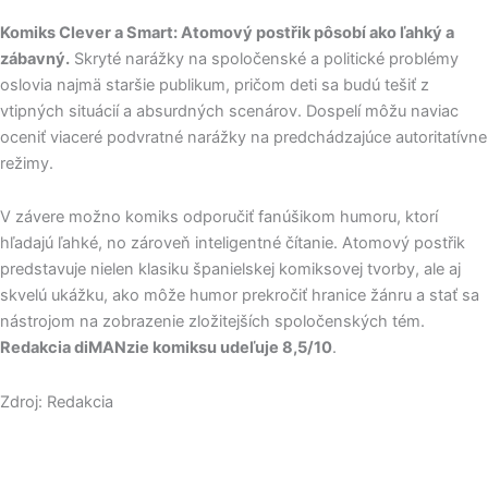
Komiks Clever a Smart: Atomový postřik pôsobí ako ľahký a
zábavný.
Skryté narážky na spoločenské a politické problémy
oslovia najmä staršie publikum, pričom deti sa budú tešiť z
vtipných situácií a absurdných scenárov. Dospelí môžu naviac
oceniť viaceré podvratné narážky na predchádzajúce autoritatívne
režimy.
V závere možno komiks odporučiť fanúšikom humoru, ktorí
hľadajú ľahké, no zároveň inteligentné čítanie. Atomový postřik
predstavuje nielen klasiku španielskej komiksovej tvorby, ale aj
skvelú ukážku, ako môže humor prekročiť hranice žánru a stať sa
nástrojom na zobrazenie zložitejších spoločenských tém.
Redakcia diMANzie komiksu udeľuje 8,5/10
.
Zdroj: Redakcia