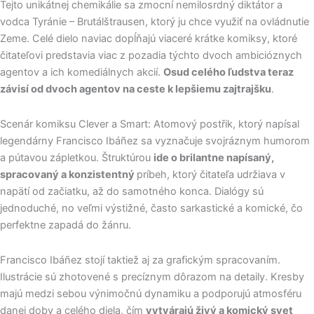
Tejto unikátnej chemikálie sa zmocní nemilosrdný diktátor a
vodca Tyránie – Brutálštrausen, ktorý ju chce využiť na ovládnutie
Zeme. Celé dielo naviac dopĺňajú viaceré krátke komiksy, ktoré
čitateľovi predstavia viac z pozadia týchto dvoch ambicióznych
agentov a ich komediálnych akcií.
Osud celého ľudstva teraz
závisí od dvoch agentov na ceste k lepšiemu zajtrajšku
.
Scenár komiksu Clever a Smart: Atomový postřik, ktorý napísal
legendárny Francisco Ibáñez sa vyznačuje svojráznym humorom
a pútavou zápletkou. Štruktúrou
ide o brilantne napísaný,
spracovaný a konzistentný
príbeh, ktorý čitateľa udržiava v
napätí od začiatku, až do samotného konca. Dialógy sú
jednoduché, no veľmi výstižné, často sarkastické a komické, čo
perfektne zapadá do žánru.
Francisco Ibáñez stojí taktiež aj za grafickým spracovaním.
Ilustrácie sú zhotovené s precíznym dôrazom na detaily. Kresby
majú medzi sebou výnimočnú dynamiku a podporujú atmosféru
danej doby a celého diela, čím
vytvárajú živý a komický svet