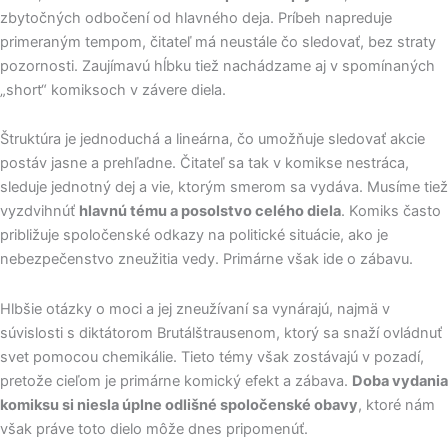
zbytočných odbočení od hlavného deja. Príbeh napreduje
primeraným tempom, čitateľ má neustále čo sledovať, bez straty
pozornosti. Zaujímavú hĺbku tiež nachádzame aj v spomínaných
„short“ komiksoch v závere diela.
Štruktúra je jednoduchá a lineárna, čo umožňuje sledovať akcie
postáv jasne a prehľadne. Čitateľ sa tak v komikse nestráca,
sleduje jednotný dej a vie, ktorým smerom sa vydáva. Musíme tiež
vyzdvihnúť
hlavnú tému a posolstvo celého diela
. Komiks často
približuje spoločenské odkazy na politické situácie, ako je
nebezpečenstvo zneužitia vedy. Primárne však ide o zábavu.
Hlbšie otázky o moci a jej zneužívaní sa vynárajú, najmä v
súvislosti s diktátorom Brutálštrausenom, ktorý sa snaží ovládnuť
svet pomocou chemikálie. Tieto témy však zostávajú v pozadí,
pretože cieľom je primárne komický efekt a zábava.
Doba vydania
komiksu si niesla úplne odlišné spoločenské obavy
, ktoré nám
však práve toto dielo môže dnes pripomenúť.