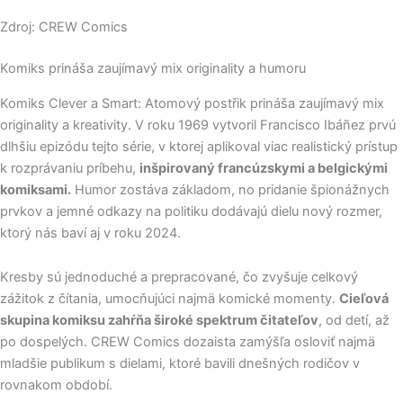
Zdroj: CREW Comics
Komiks prináša zaujímavý mix originality a humoru
Komiks Clever a Smart: Atomový postřik prináša zaujímavý mix
originality a kreativity. V roku 1969 vytvoril Francisco Ibáñez prvú
dlhšiu epizódu tejto série, v ktorej aplikoval viac realistický prístup
k rozprávaniu príbehu,
inšpirovaný francúzskymi a belgickými
komiksami.
Humor zostáva základom, no pridanie špionážnych
prvkov a jemné odkazy na politiku dodávajú dielu nový rozmer,
ktorý nás baví aj v roku 2024.
Kresby sú jednoduché a prepracované, čo zvyšuje celkový
zážitok z čítania, umocňujúci najmä komické momenty.
Cieľová
skupina komiksu zahŕňa široké spektrum čitateľov
, od detí, až
po dospelých. CREW Comics dozaista zamýšľa osloviť najmä
mladšie publikum s dielami, ktoré bavili dnešných rodičov v
rovnakom období.