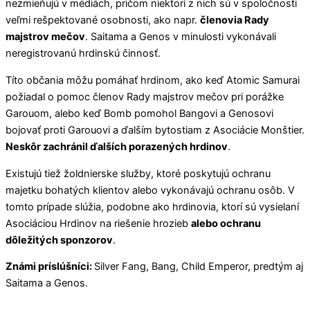
nezmieňujú v médiách, pričom niektorí z nich sú v spoločnosti
veľmi rešpektované osobnosti, ako napr.
členovia Rady
majstrov mečov
. Saitama a Genos v minulosti vykonávali
neregistrovanú hrdinskú činnosť.
Títo občania môžu pomáhať hrdinom, ako keď Atomic Samurai
požiadal o pomoc členov Rady majstrov mečov pri porážke
Garouom, alebo keď Bomb pomohol Bangovi a Genosovi
bojovať proti Garouovi a ďalším bytostiam z Asociácie Monštier.
Neskôr zachránil ďalších porazených hrdinov
.
Existujú tiež žoldnierske služby, ktoré poskytujú ochranu
majetku bohatých klientov alebo vykonávajú ochranu osôb. V
tomto prípade slúžia, podobne ako hrdinovia, ktorí sú vysielaní
Asociáciou Hrdinov na riešenie hrozieb
alebo ochranu
dôležitých sponzorov
.
Známi príslúšníci:
Silver Fang, Bang, Child Emperor, predtým aj
Saitama a Genos.