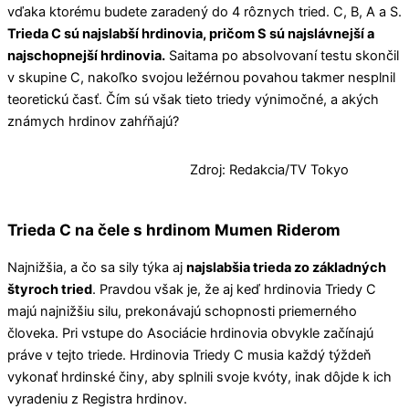
vďaka ktorému budete zaradený do 4 rôznych tried. C, B, A a S.
Trieda C sú najslabší hrdinovia, pričom S sú najslávnejší a
najschopnejší hrdinovia.
Saitama po absolvovaní testu skončil
v skupine C, nakoľko svojou ležérnou povahou takmer nesplnil
teoretickú časť. Čím sú však tieto triedy výnimočné, a akých
známych hrdinov zahŕňajú?
Zdroj: Redakcia/TV Tokyo
Trieda C na čele s hrdinom Mumen Riderom
Najnižšia, a čo sa sily týka aj
najslabšia trieda zo základných
štyroch tried
. Pravdou však je, že aj keď hrdinovia Triedy C
majú najnižšiu silu, prekonávajú schopnosti priemerného
človeka. Pri vstupe do Asociácie hrdinovia obvykle začínajú
práve v tejto triede. Hrdinovia Triedy C musia každý týždeň
vykonať hrdinské činy, aby splnili svoje kvóty, inak dôjde k ich
vyradeniu z Registra hrdinov.