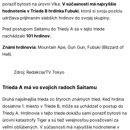
poraziť bytosti na úrovni Vlka.
V súčasnosti má najvyššie
hodnotenie v Triede B hrdinka Fubuki
, ktorá si svoju pozíciu
udržiava prijímaním slabších hrdinov do svojej skupiny.
Pred postupom Saitamu do Triedy A sa v tejto triede
nachádzalo
101 hrdinov.
Známi hrdinovia:
Mountain Ape, Gun Gun, Fubuki (Blizzard of
Hell).
Zdroj: Redakcia/TV Tokyo
Trieda A má vo svojich radoch Saitamu
Druhá najsilnejšia trieda zo štyroch známych tried. Keď hrdina
dosiahne 1. miesto v Triede B, môže sa uchádzať o postup do
Triedy A. Hrdinovia v tejto triede dokážu sami poraziť bytosti na
úrovni katastrofy Tiger a sú tiež verejnosťou považovaní za
veľmi obľúbených. V súčasnosti má najvyššie hodnotenie v