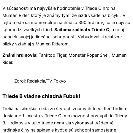
V súčasnosti má najvyššie hodnotenie v Triede C hrdina
Mumen Rider, ktorý je známy tým, že jazdí všade na bicykli. V
tejto triede sa momentálne nachádza 390 hrdinov, čo je najviac
spomedzi všetkých tried.
Saitama začínal v Triede C
, a to aj
napriek svojej jedinečnej schopnosti. Vybudoval si relatívne
blízky vzťah aj s Mumen Riderom.
Známi hrdinovia:
Tanktop Tiger, Monster Roper Shell, Mumen
Rider.
Zdroj: Redakcia/TV Tokyo
Triede B vládne chladná Fubuki
Tretia najsilnejšia trieda zo štyroch známych tried. Keď hrdina
dosiahne 1. miesto v Triede C, má možnosť postúpiť do Triedy
B. Hrdinovia v tejto triede nemusia vykonávať týždenné
hrdinské činy na splnenie kvót a sú schopní samostatne