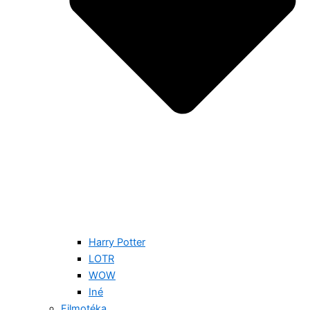
Harry Potter
LOTR
WOW
Iné
Filmotéka