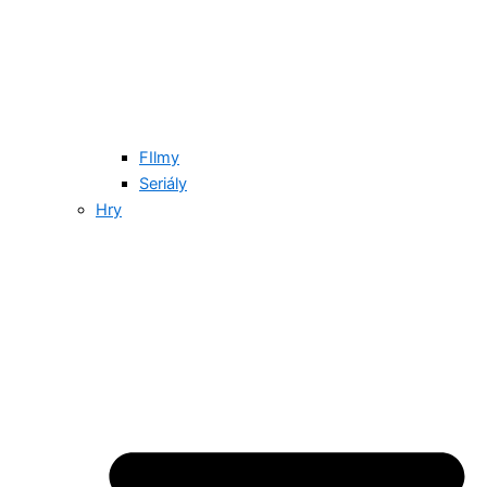
FIlmy
Seriály
Hry