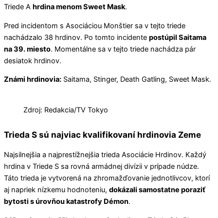
Triede A
hrdina menom Sweet Mask
.
Pred incidentom s Asociáciou Monštier sa v tejto triede
nachádzalo 38 hrdinov. Po tomto incidente
postúpil Saitama
na 39. miesto
. Momentálne sa v tejto triede nachádza pár
desiatok hrdinov.
Známi hrdinovia:
Saitama, Stinger, Death Gatling, Sweet Mask.
Zdroj: Redakcia/TV Tokyo
Trieda S sú najviac kvalifikovaní hrdinovia Zeme
Najsilnejšia a najprestížnejšia trieda Asociácie Hrdinov. Každý
hrdina v Triede S sa rovná armádnej divízii v prípade núdze.
Táto trieda je vytvorená na zhromažďovanie jednotlivcov, ktorí
aj napriek nízkemu hodnoteniu,
dokázali samostatne poraziť
bytosti s úrovňou katastrofy Démon
.