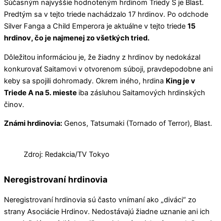
Súčasným najvyššie hodnoteným hrdinom Triedy S je Blast.
Predtým sa v tejto triede nachádzalo 17 hrdinov. Po odchode
Silver Fanga a Child Emperora je aktuálne v tejto triede
15
hrdinov, čo je najmenej zo všetkých tried.
Dôležitou informáciou je, že žiadny z hrdinov by nedokázal
konkurovať Saitamovi v otvorenom súboji, pravdepodobne ani
keby sa spojili dohromady. Okrem iného, hrdina
King je v
Triede A na 5. mieste
iba zásluhou Saitamových hrdinských
činov.
Známi hrdinovia:
Genos, Tatsumaki (Tornado of Terror), Blast.
Zdroj: Redakcia/TV Tokyo
Neregistrovaní hrdinovia
Neregistrovaní hrdinovia sú často vnímaní ako „diváci“ zo
strany Asociácie Hrdinov. Nedostávajú žiadne uznanie ani ich