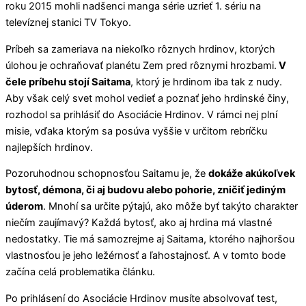
roku 2015 mohli nadšenci manga série uzrieť 1. sériu na
televíznej stanici TV Tokyo.
Príbeh sa zameriava na niekoľko rôznych hrdinov, ktorých
úlohou je ochraňovať planétu Zem pred rôznymi hrozbami.
V
čele príbehu stojí Saitama
, ktorý je hrdinom iba tak z nudy.
Aby však celý svet mohol vedieť a poznať jeho hrdinské činy,
rozhodol sa prihlásiť do Asociácie Hrdinov. V rámci nej plní
misie, vďaka ktorým sa posúva vyššie v určitom rebríčku
najlepších hrdinov.
Pozoruhodnou schopnosťou Saitamu je, že
dokáže akúkoľvek
bytosť, démona, či aj budovu alebo pohorie, zničiť jediným
úderom
. Mnohí sa určite pýtajú, ako môže byť takýto charakter
niečím zaujímavý? Každá bytosť, ako aj hrdina má vlastné
nedostatky. Tie má samozrejme aj Saitama, ktorého najhoršou
vlastnosťou je jeho ležérnosť a ľahostajnosť. A v tomto bode
začína celá problematika článku.
Po prihlásení do Asociácie Hrdinov musíte absolvovať test,