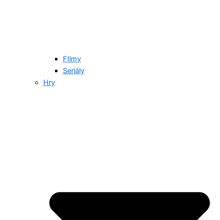
FIlmy
Seriály
Hry