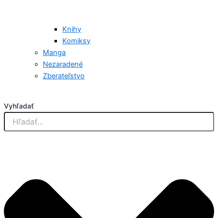
Knihy
Komiksy
Manga
Nezaradené
Zberateľstvo
Vyhľadať