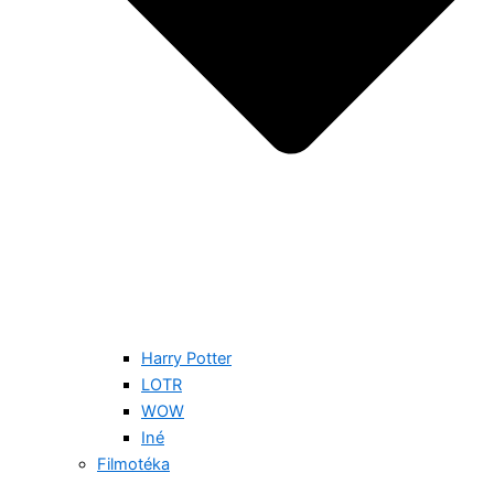
Harry Potter
LOTR
WOW
Iné
Filmotéka