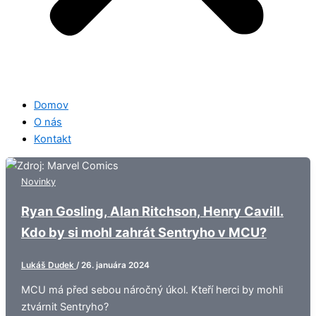
Domov
O nás
Kontakt
Novinky
Ryan Gosling, Alan Ritchson, Henry Cavill.
Kdo by si mohl zahrát Sentryho v MCU?
Lukáš Dudek
/
26. januára 2024
MCU má před sebou náročný úkol. Kteří herci by mohli
ztvárnit Sentryho?