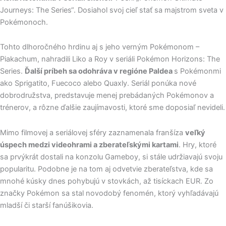
Journeys: The Series“. Dosiahol svoj cieľ stať sa majstrom sveta v
Pokémonoch.
Tohto dlhoročného hrdinu aj s jeho verným Pokémonom –
Piakachum, nahradili Liko a Roy v seriáli Pokémon Horizons: The
Series.
Ďalší príbeh sa odohráva v regióne Paldea
s Pokémonmi
ako Sprigatito, Fuecoco alebo Quaxly. Seriál ponúka nové
dobrodružstva, predstavuje menej prebádaných Pokémonov a
trénerov, a rôzne ďalšie zaujímavosti, ktoré sme doposiaľ nevideli.
Mimo filmovej a seriálovej sféry zaznamenala franšíza
veľký
úspech medzi videohrami a zberateľskými kartami
. Hry, ktoré
sa prvýkrát dostali na konzolu Gameboy, si stále udržiavajú svoju
popularitu. Podobne je na tom aj odvetvie zberateľstva, kde sa
mnohé kúsky dnes pohybujú v stovkách, až tisíckach EUR. Zo
značky Pokémon sa stal novodobý fenomén, ktorý vyhľadávajú
mladší či starší fanúšikovia.