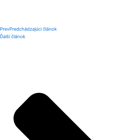
Prev
Predchádzajúci článok
Ďalší článok