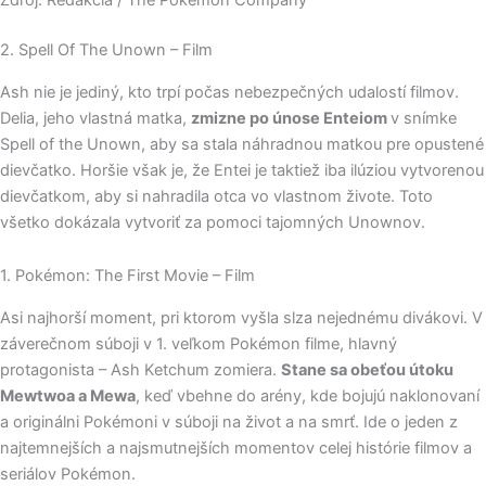
Zdroj: Redakcia / The Pokémon Company
2. Spell Of The Unown – Film
Ash nie je jediný, kto trpí počas nebezpečných udalostí filmov.
Delia, jeho vlastná matka,
zmizne po únose Enteiom
v snímke
Spell of the Unown, aby sa stala náhradnou matkou pre opustené
dievčatko. Horšie však je, že Entei je taktiež iba ilúziou vytvorenou
dievčatkom, aby si nahradila otca vo vlastnom živote. Toto
všetko dokázala vytvoriť za pomoci tajomných Unownov.
1. Pokémon: The First Movie – Film
Asi najhorší moment, pri ktorom vyšla slza nejednému divákovi. V
záverečnom súboji v 1. veľkom Pokémon filme, hlavný
protagonista – Ash Ketchum zomiera.
Stane sa obeťou útoku
Mewtwoa a Mewa
, keď vbehne do arény, kde bojujú naklonovaní
a originálni Pokémoni v súboji na život a na smrť. Ide o jeden z
najtemnejších a najsmutnejších momentov celej histórie filmov a
seriálov Pokémon.