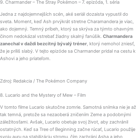
9. Charmander – The Stray Pokémon – 7. epizóda, 1. séria
Jedna z najdojemnejších scén, aké seriál dozaista vypustil do
sveta. Moment, keď Ash prvýkrát stretne Charamandera je viac,
ako dojemný. Temný príbeh, ktorý sa skrýva za týmto ohavným
činom nedokázal vstrebať žiadny skalný fanúšik.
Charmandera
zanechal v daždi bezcitný bývalý tréner
, ktorý nemohol zniesť,
že je príliš slabý. V tejto epizóde sa Charmander pridal na cestu k
Ashovi a jeho priateľom.
Zdroj: Redakcia / The Pokémon Company
8. Lucario and the Mystery of Mew – Film
V tomto filme Lucario skutočne zomrie. Samotná snímka nie je až
tak temná, pretože sa nezaoberá zničením Zeme a podobnými
záležitosťami. Avšak, Lucario obetuje svoj život, aby zachránil
ostatných. Keď sa Tree of Beginning začne rúcať, Lucario použije
svoju auru na stabilizáciu stromu, čím zachráni Asha a jeho