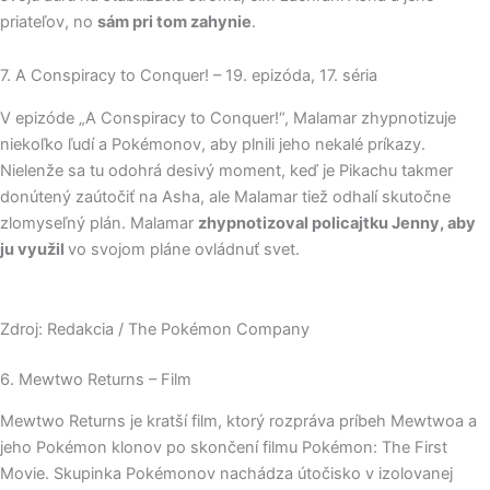
priateľov, no
sám pri tom zahynie
.
7. A Conspiracy to Conquer! – 19. epizóda, 17. séria
V epizóde „A Conspiracy to Conquer!“, Malamar zhypnotizuje
niekoľko ľudí a Pokémonov, aby plnili jeho nekalé príkazy.
Nielenže sa tu odohrá desivý moment, keď je Pikachu takmer
donútený zaútočiť na Asha, ale Malamar tiež odhalí skutočne
zlomyseľný plán. Malamar
zhypnotizoval policajtku Jenny, aby
ju využil
vo svojom pláne ovládnuť svet.
Zdroj: Redakcia / The Pokémon Company
6. Mewtwo Returns – Film
Mewtwo Returns je kratší film, ktorý rozpráva príbeh Mewtwoa a
jeho Pokémon klonov po skončení filmu Pokémon: The First
Movie. Skupinka Pokémonov nachádza útočisko v izolovanej