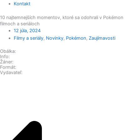
Kontakt
10 najtemnejších momentov, ktoré sa odohrali v Pokémon
filmoch a seriáloch
12 júla, 2024
Filmy a seriály
,
Novinky
,
Pokémon
,
Zaujímavosti
Obálka:
Info:
Žáner:
Formát:
Vydavateľ: