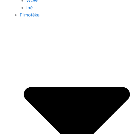
WOW
Iné
Filmotéka