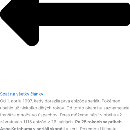
Späť na všetky články
Od 1. apríla 1997, kedy dorazila prvá epizóda seriálu Pokémon
ubehlo už niekoľko dlhých rokov. Od tohto okamihu zaznamenala
franšíza množstvo úspechov. Dnes môžeme nájsť v obehu až
závratných 1115 epizód v 26. sériách.
Po 25 rokoch sa príbeh
Asha Ketchuma v seriáli skončil
v sérii „Pokémon Ultimate