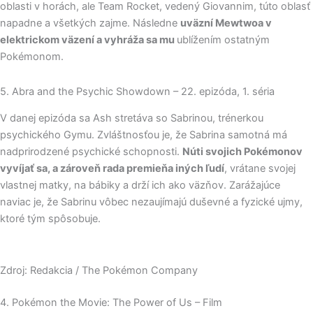
oblasti v horách, ale Team Rocket, vedený Giovannim, túto oblasť
napadne a všetkých zajme. Následne
uväzní Mewtwoa v
elektrickom väzení a vyhráža sa mu
ublížením ostatným
Pokémonom.
5. Abra and the Psychic Showdown – 22. epizóda, 1. séria
V danej epizóda sa Ash stretáva so Sabrinou, trénerkou
psychického Gymu. Zvláštnosťou je, že Sabrina samotná má
nadprirodzené psychické schopnosti.
Núti svojich Pokémonov
vyvíjať sa, a zároveň rada premieňa iných ľudí
, vrátane svojej
vlastnej matky, na bábiky a drží ich ako väzňov. Zarážajúce
naviac je, že Sabrinu vôbec nezaujímajú duševné a fyzické ujmy,
ktoré tým spôsobuje.
Zdroj: Redakcia / The Pokémon Company
4. Pokémon the Movie: The Power of Us – Film