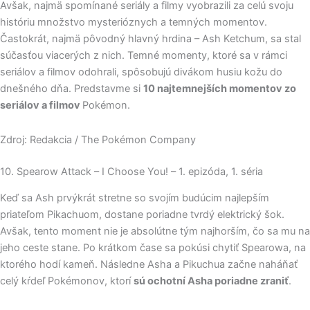
Avšak, najmä spomínané seriály a filmy vyobrazili za celú svoju
históriu množstvo mysterióznych a temných momentov.
Častokrát, najmä pôvodný hlavný hrdina – Ash Ketchum, sa stal
súčasťou viacerých z nich. Temné momenty, ktoré sa v rámci
seriálov a filmov odohrali, spôsobujú divákom husiu kožu do
dnešného dňa. Predstavme si
10 najtemnejších momentov zo
seriálov a filmov
Pokémon.
Zdroj: Redakcia / The Pokémon Company
10. Spearow Attack – I Choose You! – 1. epizóda, 1. séria
Keď sa Ash prvýkrát stretne so svojím budúcim najlepším
priateľom Pikachuom, dostane poriadne tvrdý elektrický šok.
Avšak, tento moment nie je absolútne tým najhorším, čo sa mu na
jeho ceste stane. Po krátkom čase sa pokúsi chytiť Spearowa, na
ktorého hodí kameň. Následne Asha a Pikuchua začne naháňať
celý kŕdeľ Pokémonov, ktorí
sú ochotní Asha poriadne zraniť
.