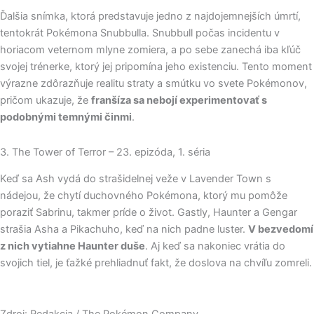
Ďalšia snímka, ktorá predstavuje jedno z najdojemnejších úmrtí,
tentokrát Pokémona Snubbulla. Snubbull počas incidentu v
horiacom veternom mlyne zomiera, a po sebe zanechá iba kľúč
svojej trénerke, ktorý jej pripomína jeho existenciu. Tento moment
výrazne zdôrazňuje realitu straty a smútku vo svete Pokémonov,
pričom ukazuje, že
franšíza sa nebojí experimentovať s
podobnými temnými činmi
.
3. The Tower of Terror – 23. epizóda, 1. séria
Keď sa Ash vydá do strašidelnej veže v Lavender Town s
nádejou, že chytí duchovného Pokémona, ktorý mu pomôže
poraziť Sabrinu, takmer príde o život. Gastly, Haunter a Gengar
strašia Asha a Pikachuho, keď na nich padne luster.
V bezvedomí
z nich vytiahne Haunter duše
. Aj keď sa nakoniec vrátia do
svojich tiel, je ťažké prehliadnuť fakt, že doslova na chvíľu zomreli.