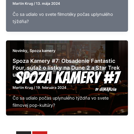
Martin Krug
/
13. mája 2024
Čo sa udialo vo svete filmotéky počas uplynulého
týždňa?
,
Novinky
Spoza kamery
Spoza Kamery #7: Obsadenie Fantastic
Four, súťaž o lístky na Dune 2 a Star Trek
už v apríli
Martin Krug
/
19. februára 2024
Čo sa udialo počas uplynulého týždňa vo svete
filmovej pop-kultúry?