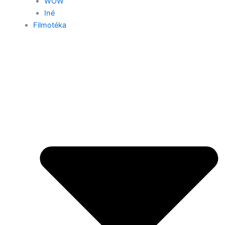
WOW
Iné
Filmotéka