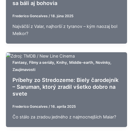
sa báli aj bohovia
Frederico Goncalves
/
18. júna 2025
Najväčší z Valar, najhorší z tyranov – kým naozaj bol
Melkor?
,
,
,
,
,
Fantasy
Filmy a seriály
Knihy
Middle-earth
Novinky
Zaujímavosti
Príbehy zo Stredozeme: Biely čarodejník
– Saruman, ktorý zradil všetko dobro na
svete
Frederico Goncalves
/
16. apríla 2025
Čo stálo za zradou jedného z najmocnejších Maiar?