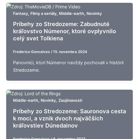
,
,
,
Fantasy
Filmy a seriály
Middle-earth
Novinky
Príbehy zo Stredozeme: Zabudnuté
kráľovstvo Númenor, ktoré ovplyvnilo
celý svet Tolkiena
Frederico Goncalves
/
15. novembra 2024
Panovníci, ktorí Númenor navždy pochovali v histórii
Stredozeme.
,
,
Middle-earth
Novinky
Zaujímavosti
Príbehy zo Stredozeme: Sauronova cesta
k moci, a vznik dvoch najväčších
kráľovstiev Dúnedainov
Frederico Goncalves
/
8. novembra 2023