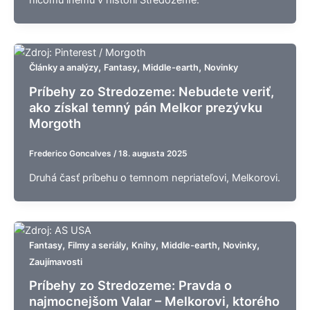
ničomu inému v histórii Stredozeme.
,
,
,
Články a analýzy
Fantasy
Middle-earth
Novinky
Príbehy zo Stredozeme: Nebudete veriť,
ako získal temný pán Melkor prezývku
Morgoth
Frederico Goncalves
/
18. augusta 2025
Druhá časť príbehu o temnom nepriateľovi, Melkorovi.
,
,
,
,
,
Fantasy
Filmy a seriály
Knihy
Middle-earth
Novinky
Zaujímavosti
Príbehy zo Stredozeme: Pravda o
najmocnejšom Valar – Melkorovi, ktorého