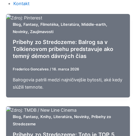
Kontakt
,
,
,
,
,
Blog
Fantasy
Filmotéka
Literatúra
Middle-earth
,
Novinky
Zaujímavosti
Príbehy zo Stredozeme: Balrog sa v
Tolkienovom príbehu predstavuje ako
temný démon dávných čias
Frederico Goncalves
/
16. marca 2026
Balrogovia patrili medzi najničivejšie bytosti, aké kedy
slúžili temnote.
,
,
,
,
,
Blog
Fantasy
Knihy
Literatúra
Novinky
Príbehy zo
Stredozeme
Príbehy zo Stredozeme: Toto je TOP 5