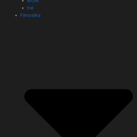
WOW
Iné
Filmotéka